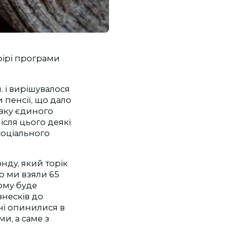
фірі програми
. і вирішувалося
 пенсії, що дало
авку єдиного
після цього деякі
соціального
онду, який торік
то ми взяли 65
йому буде
внесків до
дні опинилися в
и, а саме з