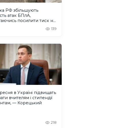
ка РФ збільшують
ість атак БПлА,
гаючись посилити тиск на
лів Херсонщини
139
ересня в Україні підвищать
ати вчителям і стипендії
ентам, — Корецький
218