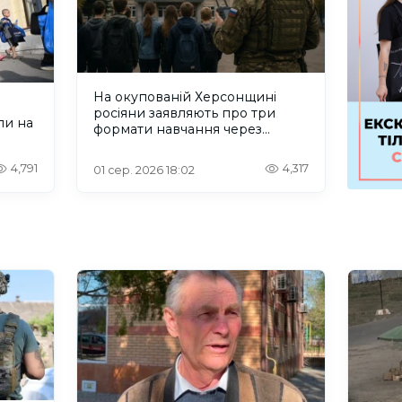
На окупованій Херсонщині
росіяни заявляють про три
ли на
формати навчання через
проблеми зі світлом та
інтернетом
4,791
4,317
01 сер. 2026 18:02