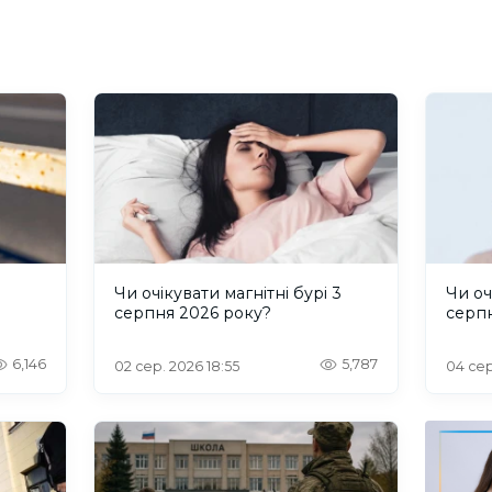
и
Чи очікувати магнітні бурі 3
Чи оч
серпня 2026 року?
серп
6,146
5,787
02 сер. 2026 18:55
04 сер