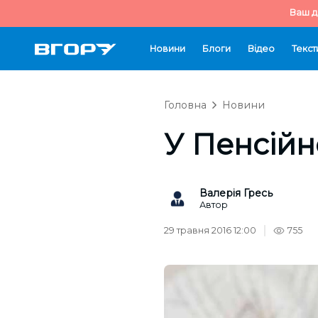
Ваш д
Новини
Блоги
Відео
Текст
Головна
Новини
У Пенсійн
Валерія Гресь
Автор
29 травня 2016 12:00
755