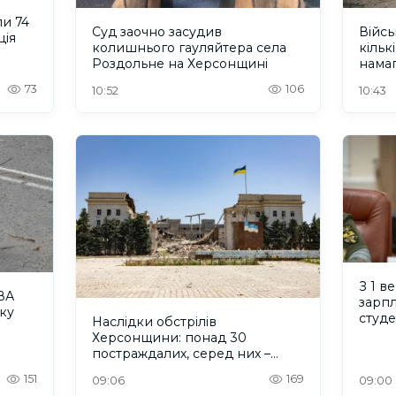
и 74
Суд заочно засудив
Війсь
ція
колишнього гауляйтера села
кільк
Роздольне на Херсонщині
нама
жите
73
106
10:52
10:43
З 1 в
ВА
зарпл
ку
студ
Наслідки обстрілів
Херсонщини: понад 30
постраждалих, серед них –
дитина
151
169
09:06
09:00