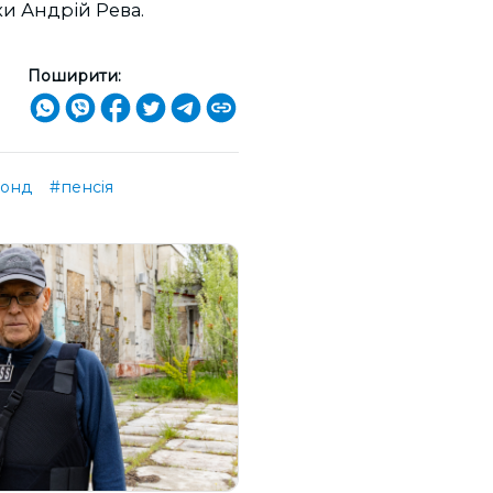
ки Андрій Рева.
Поширити:
фонд
#пенсія