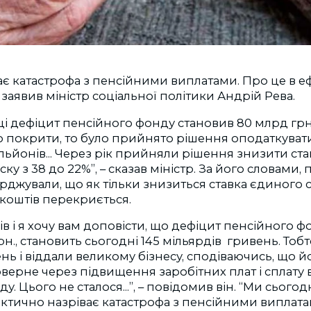
ває катастрофа з пенсійними виплатами. Про це в е
 заявив міністр соціальної політики Андрій Рева.
ці дефіцит пенсійного фонду становив 80 млрд грн
о покрити, то було прийнято рішення оподаткувати
ільйонів... Через рік прийняли рішення знизити ст
ку з 38 до 22%”, – сказав міністр. За його словами, 
рджували, що як тільки знизиться ставка єдиного 
 коштів перекриється.
ів і я хочу вам доповісти, що дефіцит пенсійного ф
рн., становить сьогодні 145 мільярдів гривень. Тоб
нь і віддали великому бізнесу, сподіваючись, що 
оверне через підвищення заробітних плат і сплату 
. Цього не сталося...”, – повідомив він. “Ми сього
фактично назріває катастрофа з пенсійними виплатам