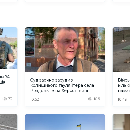
и 74
Суд заочно засудив
Війсь
ція
колишнього гауляйтера села
кільк
Роздольне на Херсонщині
нама
жите
73
106
10:52
10:43