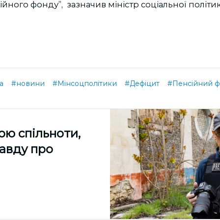
йного фонду”, зазначив міністр соціальної політи
а
#новини
#Мінсоцполітики
#Дефіцит
#Пенсійний 
ою спільноти,
равду про