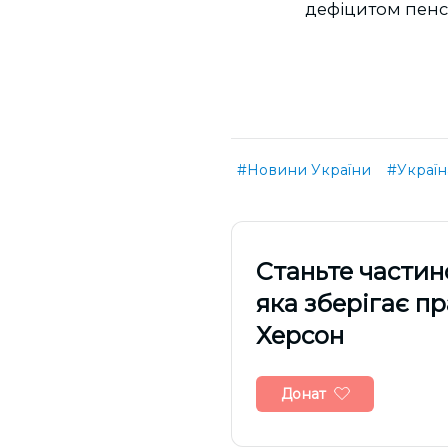
дефіцитом пенсі
#Новини України
#Україн
Cтаньте частин
яка зберігає п
Херсон
Донат