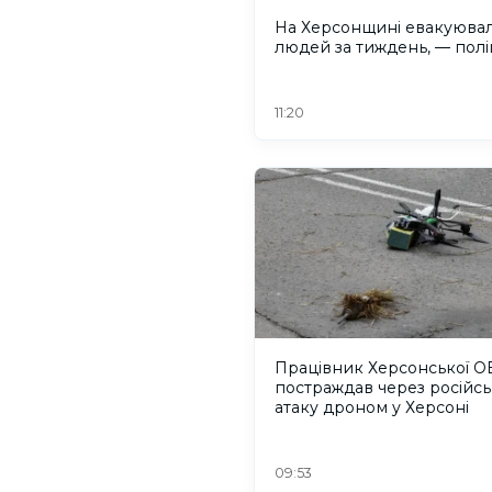
На Херсонщині евакуювал
людей за тиждень, — полі
11:20
Працівник Херсонської О
постраждав через російсь
атаку дроном у Херсоні
09:53