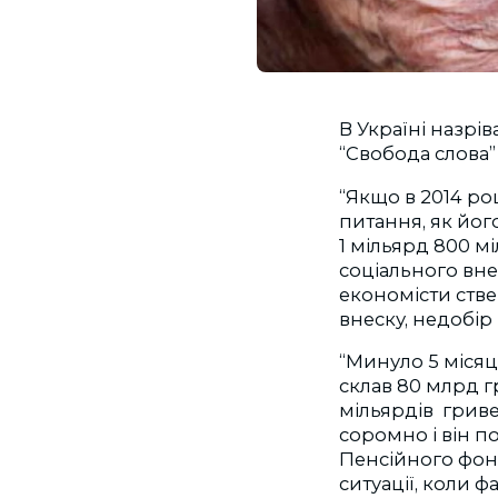
В Україні назрі
“Свобода слова”
“Якщо в 2014 ро
питання, як йог
1 мільярд 800 м
соціального внес
економісти стве
внеску, недобір
“Минуло 5 місяц
склав 80 млрд г
мільярдів гриве
соромно і він п
Пенсійного фонду
ситуації, коли 