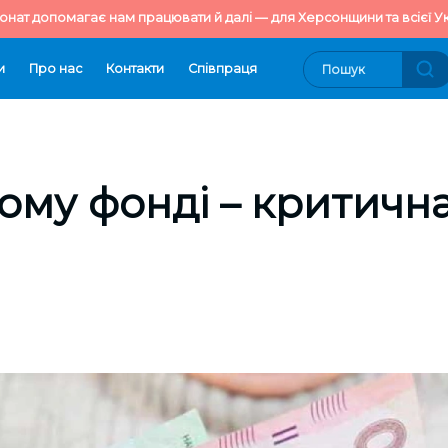
онат допомагає нам працювати й далі — для Херсонщини та всієї Ук
и
Про нас
Контакти
Cпівпраця
ому фонді – критична