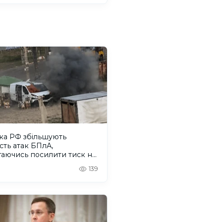
ка РФ збільшують
ість атак БПлА,
гаючись посилити тиск на
лів Херсонщини
139