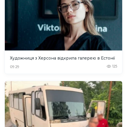
Художниця з Херсона відкрила галерею в Естонії
125
09:29