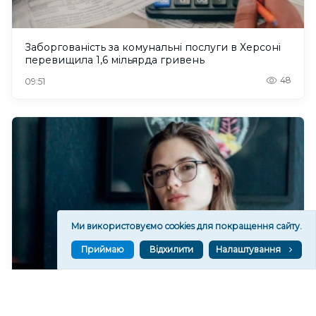
Заборгованість за комунальні послуги в Херсоні
перевищила 1,6 мільярда гривень
48
09:51
Ми використовуємо cookies для покращення сайту.
Приймаю
Відхилити
Налаштування
Художниця з Херсона відкрила галерею в Естонії