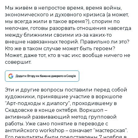
Мы живём в непростое время, время войны,
экономического и духовного кризиса (а может,
мы всегда жили в такое время?), спорим по
мелочам, готовы разорвать отношения навсегда
между ближними своими из-за каких-то
внешне навязанных теорий. Правильно ли это?
Кто же в таком случае может быть героем?
Может, даже тот, кто в час икс вообще ничего не
совершит.
Додати Вгору як бажане джерело в Google
Эти и другие вопросы поставили перед собой
художники, принявшие участие в воркшопе
“Арт-подходы к диалогу”, проходившему в
Скадовске в конце октября. Воркшоп –
активный развивающий метод групповой
работы. Уже само понятие в переводе с
английского workshop – означает “мастерская”.
Его результаты были представлены 7 ноября в