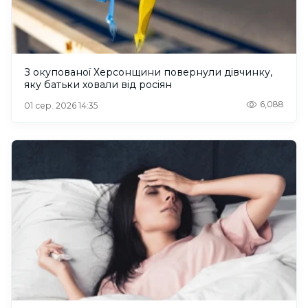
З окупованої Херсонщини повернули дівчинку,
яку батьки ховали від росіян
6,088
01 сер. 2026 14:35