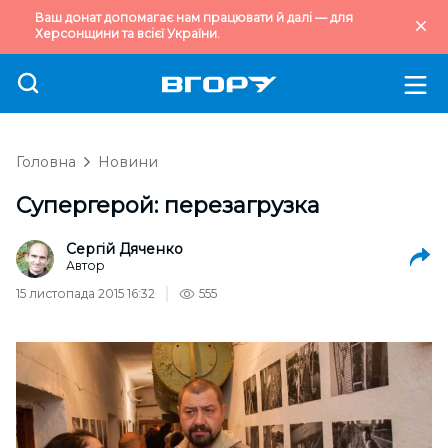
Ваш донат допомагає нам працювати й далі — для
Херсонщини та всієї України.
Головна
Новини
Супергерой: перезагрузка
Сергій Дяченко
Автор
15 листопада 2015 16:32
555