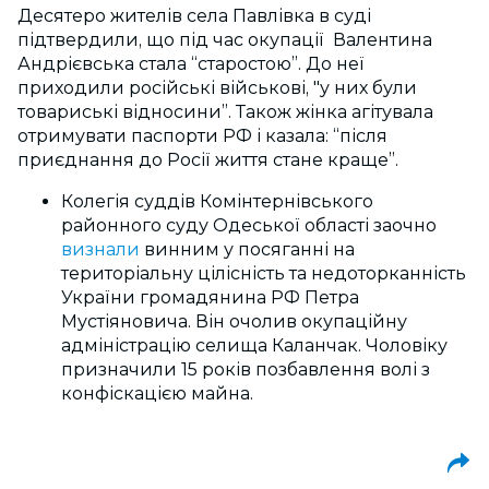
Десятеро жителів села Павлівка в суді
підтвердили, що під час окупації Валентина
Андрієвська стала “старостою”. До неї
приходили російські військові, "у них були
товариські відносини”. Також жінка агітувала
отримувати паспорти РФ і казала: “після
приєднання до Росії життя стане краще”.
Колегія суддів Комінтернівського
районного суду Одеської області заочно
визнали
винним у посяганні на
територіальну цілісність та недоторканність
України громадянина РФ Петра
Мустіяновича. Він очолив окупаційну
адміністрацію селища Каланчак. Чоловіку
призначили 15 років позбавлення волі з
конфіскацією майна.