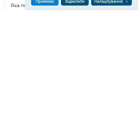
Приймаю
Відхилити
Налаштування
Яка погода очікується в Херсоні та області 9
серпня 2026 року
156
13:32
Читати ще
МАТЕРІАЛИ ПАРТНЕРІВ
ВГОРУ У СОЦМЕРЕЖАХ ТА МЕСЕНДЖЕРАХ