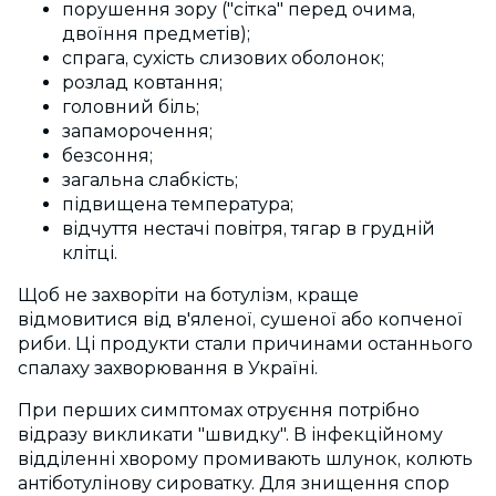
порушення зору ("сітка" перед очима,
двоїння предметів);
спрага, сухість слизових оболонок;
розлад ковтання;
головний біль;
запаморочення;
безсоння;
загальна слабкість;
підвищена температура;
відчуття нестачі повітря, тягар в грудній
клітці.
Щоб не захворіти на ботулізм, краще
відмовитися від в'яленої, сушеної або копченої
риби. Ці продукти стали причинами останнього
спалаху захворювання в Україні.
При перших симптомах отруєння потрібно
відразу викликати "швидку". В інфекційному
відділенні хворому промивають шлунок, колють
антіботулінову сироватку. Для знищення спор