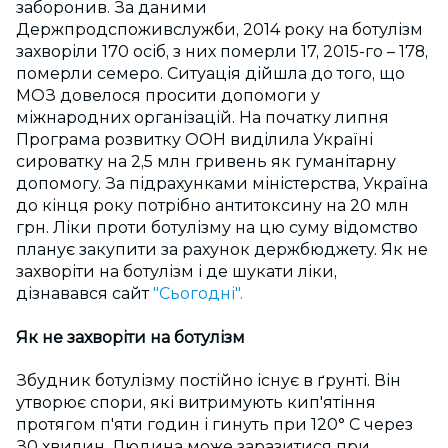
заборонив. За даними
Держпродспоживслужби, 2014 року на ботулізм
захворіли 170 осіб, з них померли 17, 2015-го – 178,
померли семеро. Ситуація дійшла до того, що
МОЗ довелося просити допомоги у
міжнародних організацій. На початку липня
Програма розвитку ООН виділила Україні
сироватку на 2,5 млн гривень як гуманітарну
допомогу. За підрахунками міністерства, Україна
до кінця року потрібно антитоксину на 20 млн
грн. Ліки проти ботулізму на цю суму відомство
планує закупити за рахунок держбюджету. Як не
захворіти на ботулізм і де шукати ліки,
дізнавався сайт
"Сьогодні".
Як не захворіти на ботулізм
Збудник ботулізму постійно існує в ґрунті. Він
утворює спори, які витримують кип'ятіння
протягом п'яти годин і гинуть при 120° С через
З0 хвилин. Людина може заразитися при