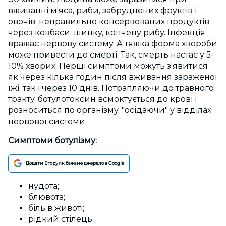
вживанні м'яса, риби, забруднених фруктів і
овочів, неправильно консервованих продуктів,
через ковбаси, шинку, копчену рибу. Інфекція
вражає нервову систему. А тяжка форма хвороби
може привести до смерті. Так, смерть настає у 5-
10% хворих. Перші симптоми можуть з'явитися
як через кілька годин після вживання зараженої
їжі, так і через 10 днів. Потрапляючи до травного
тракту, ботулотоксин всмоктується до крові і
розноситься по організму, "осідаючи" у відділах
нервової системи.
Симптоми ботулізму:
Додати Вгору як бажане джерело в Google
нудота;
блювота;
біль в животі;
рідкий стілець;