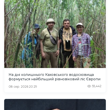
На дні колишнього Каховського водосховища
формується найбільший рівновіковий ліс Європи
55,442
08 сер. 2026 20:29