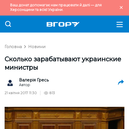
Ваш донат допомагає нам працювати й далі — для
Херсонщини та всієї України.
Головна
Новини
Сколько зарабатывают украинские
министры
Валерія Гресь
Автор
21 квітня 2017 11:30
813