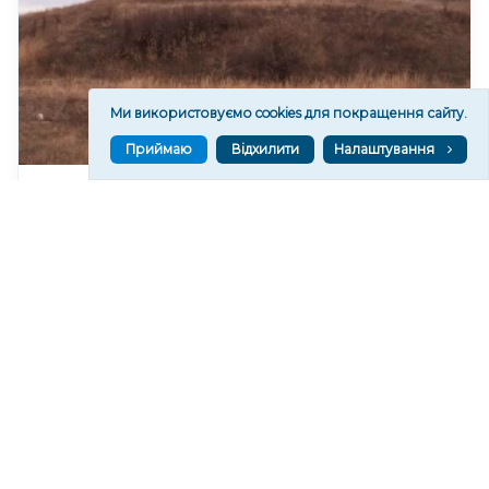
Ми використовуємо cookies для покращення сайту.
Приймаю
Відхилити
Налаштування
Науковці досліджують пошкоджені війною
кургани Херсонщини
46
11:57