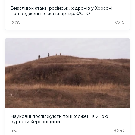
Внаслідок атаки російських дронів у Херсоні
пошкоджені кілька квартир. ФОТО
19
12:08
Науковці досліджують пошкоджені війною
кургани Херсонщини
46
11:57