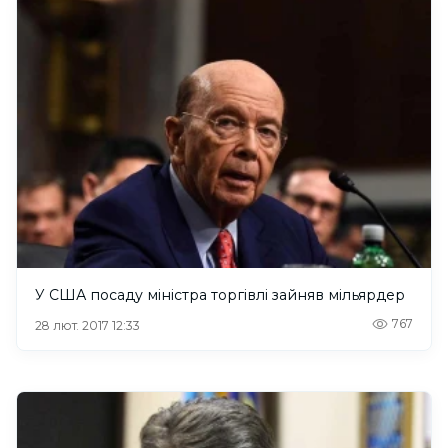
У США посаду міністра торгівлі зайняв мільярдер
767
28 лют. 2017 12:33