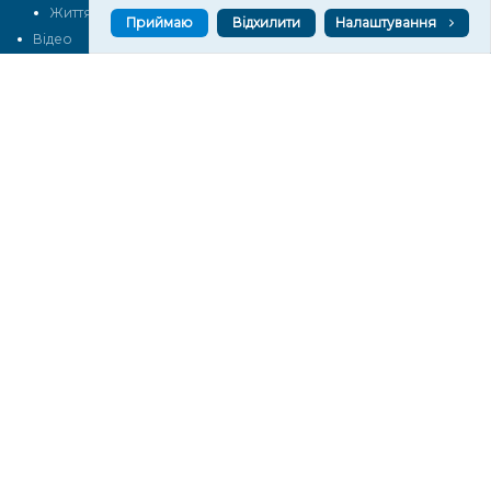
Життя
Блоги
Приймаю
Відхилити
Налаштування
Відео
Архів
Про нас
Контакти
Редакційна політика
Політика конфіденційності
Cпівпраця
КОНТАКТИ
Редакційний відділ:
ilona.polesova@gmail.com
vgorunews@gmail.com
lvgoru@gmail.com
team@vgoru.org
Відділ продажів:
partnership@vgoru.org
oleksiylehen@vgoru.org