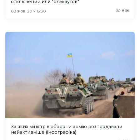
отключений или "блэкаутов"
868
08 жов. 2017 13:30
За яких міністрів оборони армію розпродавали
найактивніше (інфографіка)