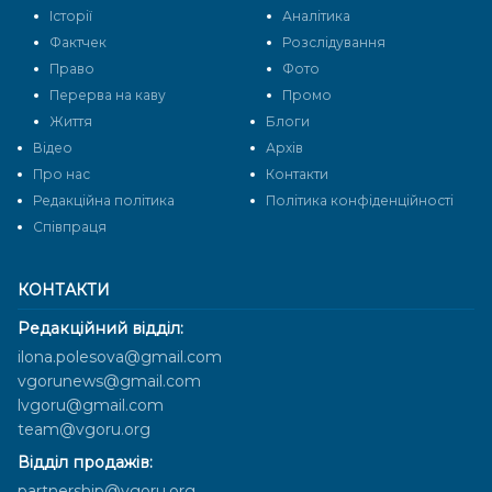
Історії
Аналітика
Фактчек
Розслідування
Право
Фото
Перерва на каву
Промо
Життя
Блоги
Відео
Архів
Про нас
Контакти
Редакційна політика
Політика конфіденційності
Cпівпраця
КОНТАКТИ
Редакційний відділ:
ilona.polesova@gmail.com
vgorunews@gmail.com
lvgoru@gmail.com
team@vgoru.org
Відділ продажів:
partnership@vgoru.org