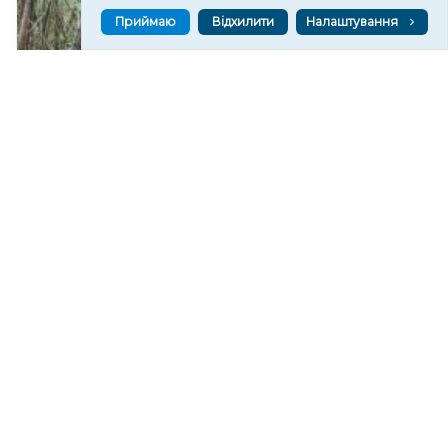
Приймаю
Відхилити
Налаштування
На дні колишнього Каховського водосховища
формується найбільший рівновіковий ліс Європи
11,703
20:29
Читати ще
МАТЕРІАЛИ ПАРТНЕРІВ