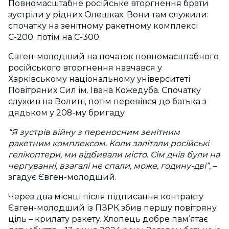
Повномасштабне російське вторгнення брати
зустріли у рідних Олешках. Вони там служили:
спочатку на зенітному ракетному комплексі
С-200, потім на С-300.
Євген-молодший на початок повномасштабного
російського вторгнення навчався у
Харківському національному університеті
Повітряних Сил ім. Івана Кожедуба. Спочатку
служив на Волині, потім перевівся до батька з
дядьком у 208-му бригаду.
“Я зустрів війну з переносним зенітним
ракетним комплексом. Коли залітали російські
гелікоптери, ми відбивали місто. Сім днів були на
чергуванні, взагалі не спали, може, годину-дві”,
–
згадує Євген-молодший.
Через два місяці після підписання контракту
Євген-молодший із ПЗРК збив першу повітряну
ціль – крилату ракету. Хлопець добре пам’ятає