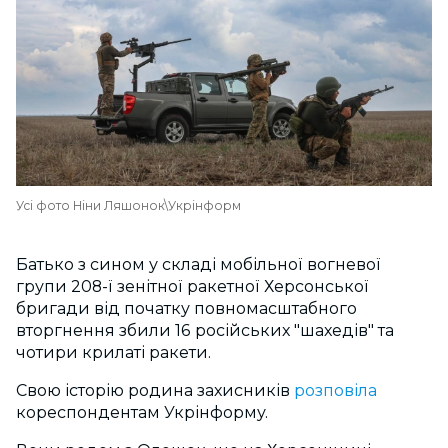
Усі фото Ніни Ляшонок\Укрінформ
Батько з сином у складі мобільної вогневої
групи 208-ї зенітної ракетної Херсонської
бригади від початку повномасштабного
вторгнення збили 16 російських "шахедів" та
чотири крилаті ракети.
Свою історію родина захисників
розповіла
кореспондентам Укрінформу.