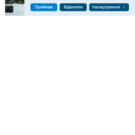
Приймаю
Відхилити
Налаштування
Спортсмени з Херсонщини вибороли 18 медалей
на чемпіонаті України з пара легкої атлетики
242
09 сер. 2026 20:14
Читати ще