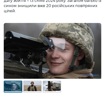
дату збиття – 13 січня 2024 року. Загалом батько із
сином знищили вже 20 російських повітряних
цілей.