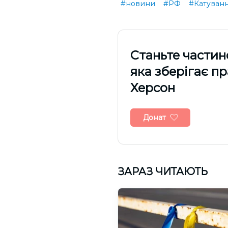
#новини
#РФ
#Катуван
Cтаньте частин
яка зберігає п
Херсон
Донат
ЗАРАЗ ЧИТАЮТЬ