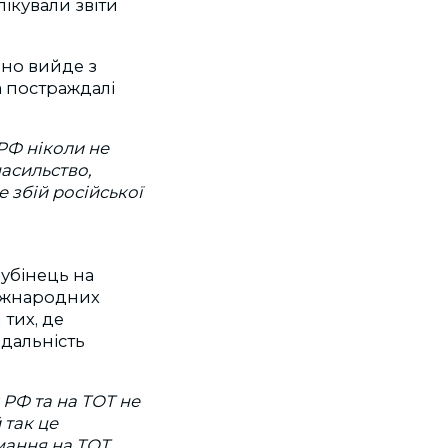
лікували звіти
чно вийде з
а постраждалі
 РФ ніколи не
насильство,
 збій російської
убінець на
міжнародних
тих, де
ідальність
 РФ та на ТОТ не
 так це
мання на ТОТ,