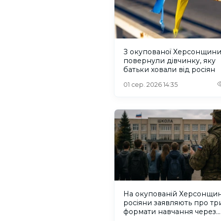
З окупованої Херсонщин
повернули дівчинку, яку
батьки ховали від росіян
01 сер. 2026 14:35
На окупованій Херсонщин
росіяни заявляють про тр
формати навчання через
проблеми зі світлом та