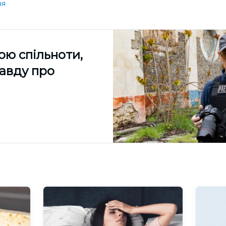
ня
ою спільноти,
равду про