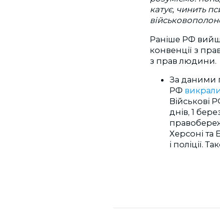
катує, чинить п
військовополон
Раніше РФ вийш
конвенції з пр
з прав людини.
За даними 
РФ
викрал
Військові 
днів, 1 бер
правобере
Херсоні та 
і поліції. 