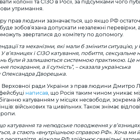
вати колонії та СІЗО в Росії, за підсумками чого пуб
мови утримання.
ру прав людини зазначається, що якщо РФ остато
е буде зобов’язана допускати незалежні перевірки, 
 зможуть звертатися до комітету по допомогу.
дації та механізми, які мали б змінити ситуацію, у
У в’язницях і СІЗО катування, побиття, сексуальне 
нь були й залишаються системною практикою. Це не
я покарання, а її сутність”,
–
сказала українська
 Олександра Дворецька.
Верховної ради України з прав людини Дмитро Л
у фейсбуці
написав
, що Росія таким чином уникає 
біганню катуванням у місцях несвободи, зокрема й 
нців: військових та цивільних. Також знімає відпов
вропи.
 що катування та нелюдське поводження у в’язницях
ься, а стають «внутрішньою справою РФ». Хоча ми й
д десятиліття, відколи РФ здійснює свавільні затри