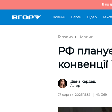
Ваш д
Новини
Блоги
Відео
Текст
Головна
Новини
РФ планує
конвенції
Діана Кардаш
Автор
27 серпня 2025 15:32
369