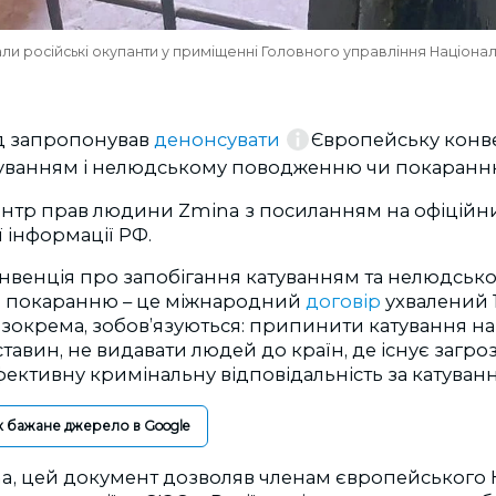
ли російські окупанти у приміщенні Головного управління Національн
д запропонував
денонсувати
Європейську конв
туванням і нелюдському поводженню чи покаранн
ентр прав людини Zmina з посиланням на офіційни
 інформації РФ.
нвенція про запобігання катуванням та нелюдськ
и покаранню
–
це міжнародний
договір
ухвалений 1
 зокрема, зобов’язуються: припинити катування на 
ставин, не видавати людей до країн, де існує загро
фективну кримінальну відповідальність за катуван
к бажане джерело в Google
a, цей документ
дозволяв членам європейського 