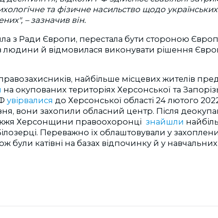
сихологічне та фізичне насильство щодо українських
ених",
–
зазначив він.
ла з Ради Європи, перестала бути стороною Євро
ав людини й відмовилася виконувати рішення Євро
правозахисників, найбільше місцевих жителів пре
и
на окупованих територіях Херсонської та Запорізь
РФ
увірвалися
до Херсонської області 24 лютого 202
езня, вони захопили обласний центр.
Після деокупац
жжя Херсонщини правоохоронці
знайшли
найбіль
Білозерці. Переважно їх облаштовували у захоплени
Також були катівні на базах відпочинку й у навчальни