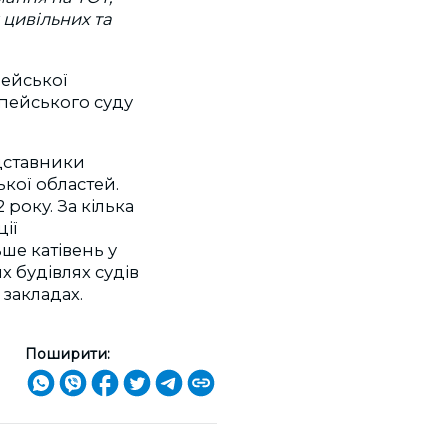
 цивільних та
пейської
пейського суду
дставники
кої областей.
2 року
. За кілька
ії
ше катівень у
х будівлях судів
х закладах.
Поширити: