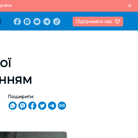
раїни.
Підтримати нас
ої
анням
Поширити: