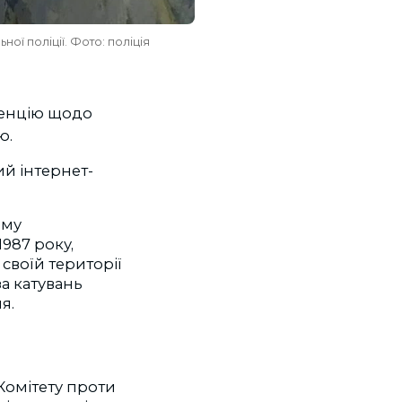
ої поліції. Фото: поліція
енцію щодо
ю.
й інтернет-
ому
987 року,
своїй території
за катувань
ня.
Комітету проти