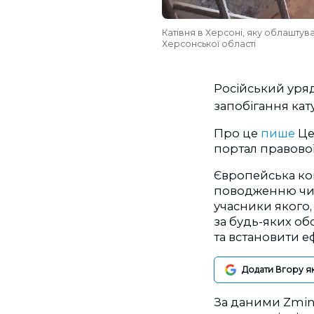
Катівня в Херсоні, яку облаштува
Херсонської області
Російський уря
запобігання ка
Про це
пише
Ц
портал правової
Європейська ко
поводженню ч
учасники якого,
за будь-яких об
та встановити е
Додати Вгору я
За даними Zmin