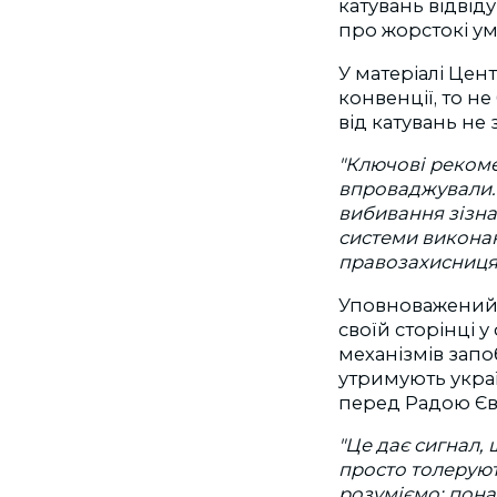
катувань відвіду
про жорстокі у
У матеріалі
Цент
конвенції, то н
від катувань не
"Ключові рекомен
впроваджували. 
вибивання зізна
системи виконанн
правозахисниця
Уповноважений 
своїй сторінці 
механізмів запо
утримують украї
перед Радою Є
"Це дає сигнал,
просто толеруют
розуміємо: пона