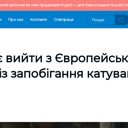
онат допомагає нам працювати й далі — для Херсонщини та всієї Ук
и
Про нас
Контакти
Cпівпраця
 вийти з Європейськ
 із запобігання катув