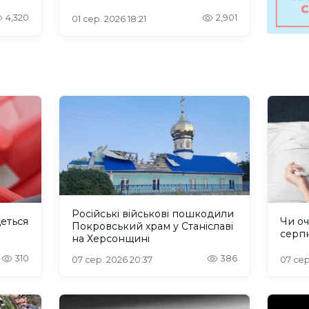
4,320
2,901
01 сер. 2026 18:21
Російські військові пошкодили
деться
Чи оч
Покровський храм у Станіславі
серп
на Херсонщині
310
386
07 сер. 2026 20:37
07 сер