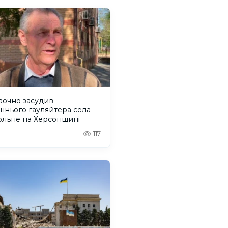
аочно засудив
шнього гауляйтера села
ольне на Херсонщині
117