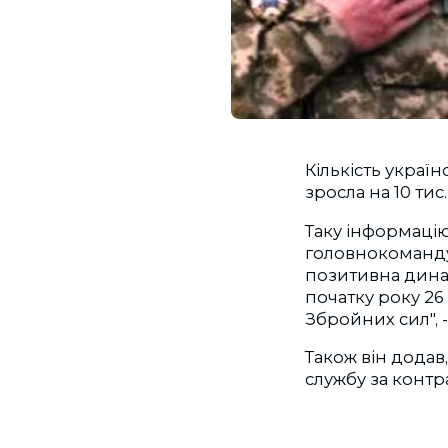
Кількість україн
зросла на 10 тис.
Таку інформаці
головнокомандув
позитивна динам
початку року 26
Збройних сил",
Також він додав, 
службу за контр