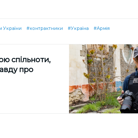
 України
#контрактники
#Україна
#Армія
ою спільноти,
равду про