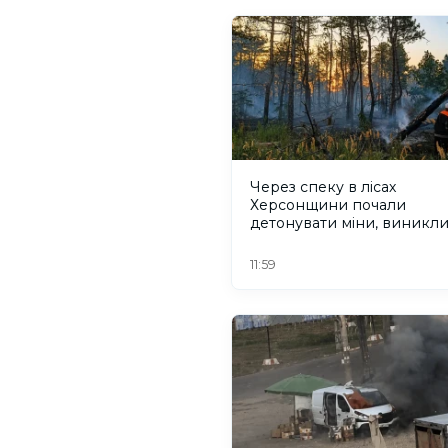
Через спеку в лісах
Херсонщини почали
детонувати міни, виникл
пожежі
11:59