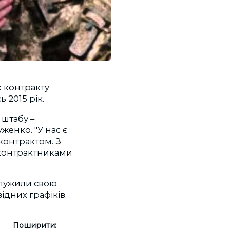
ах контракту
ь 2015 рік.
штабу –
женко. "У нас є
контрактом. З
я контрактниками
ідслужили свою
ідних графіків.
Поширити: