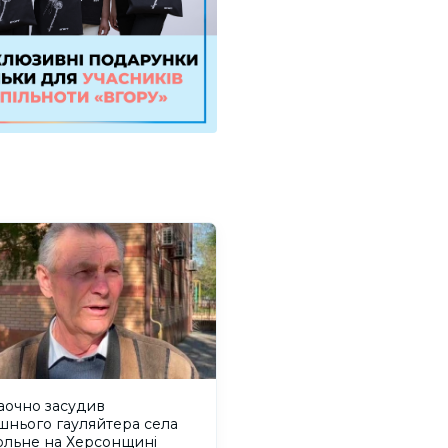
аочно засудив
шнього гауляйтера села
ольне на Херсонщині