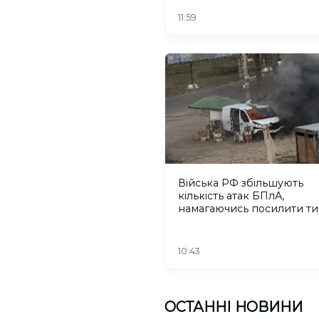
пожежі
11:59
Війська РФ збільшують
кількість атак БПлА,
намагаючись посилити ти
жителів Херсонщини
10:43
ОСТАННІ НОВИНИ