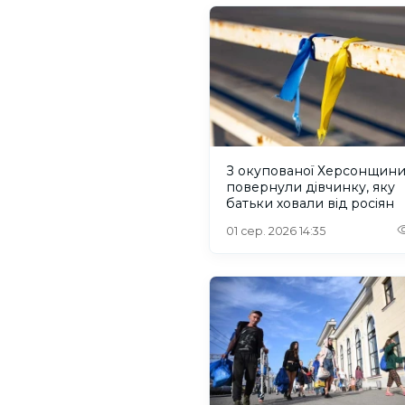
З окупованої Херсонщин
повернули дівчинку, яку
батьки ховали від росіян
01 сер. 2026 14:35