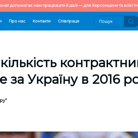
онат допомагає нам працювати й далі — для Херсонщини та всієї Ук
и
Про нас
Контакти
Cпівпраця
кількість контрактни
 за Україну в 2016 ро
ру"