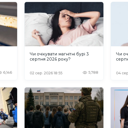
и
Чи очікувати магнітні бурі 3
Чи оч
серпня 2026 року?
серп
6,146
5,788
02 сер. 2026 18:55
04 сер