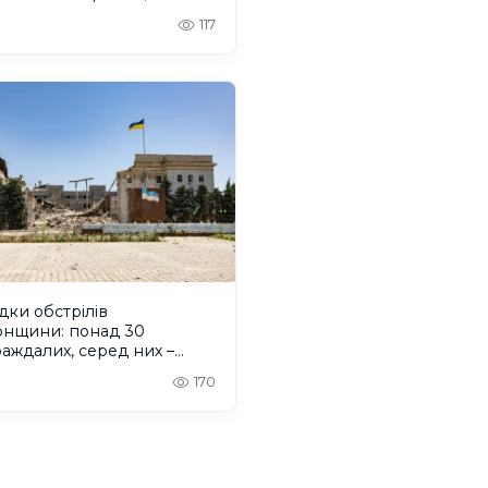
117
дки обстрілів
онщини: понад 30
аждалих, серед них –
на
170