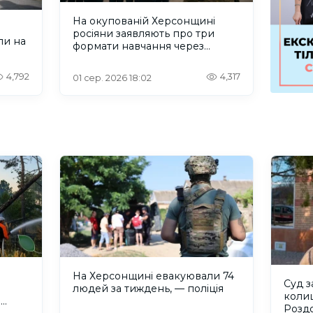
На окупованій Херсонщині
росіяни заявляють про три
ли на
формати навчання через
проблеми зі світлом та
інтернетом
4,792
4,317
01 сер. 2026 18:02
На Херсонщині евакуювали 74
Суд з
людей за тиждень, — поліція
коли
и
Розд