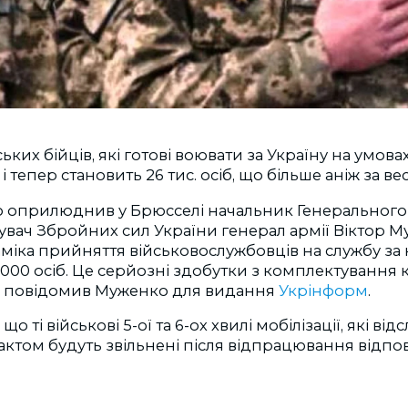
ських бійців, які готові воювати за Україну на умов
 і тепер становить 26 тис. осіб, що більше аніж за вес
ю оприлюднив у Брюсселі начальник Генерального 
ач Збройних сил України генерал армії Віктор Му
іка прийняття військовослужбовців на службу за 
 000 осіб. Це серйозні здобутки з комплектуванн
 - повідомив Муженко для видання
Укрінформ
.
що ті військові 5-ої та 6-ох хвилі мобілізації, які в
актом будуть звільнені після відпрацювання відпов