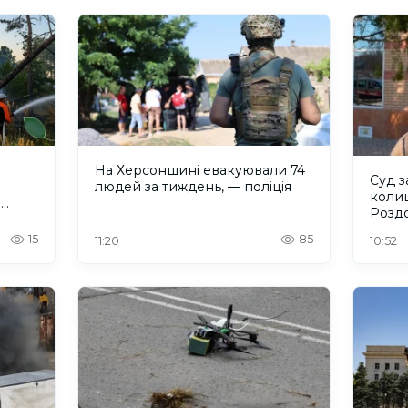
На Херсонщині евакуювали 74
Суд з
людей за тиждень, — поліція
коли
и
Розд
15
85
11:20
10:52