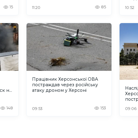
15
85
11:20
10:52
Працівник Херсонської ОВА
постраждав через російську
Наслі
ск на
атаку дроном у Херсоні
Херс
постр
дити
148
153
09:53
09:06