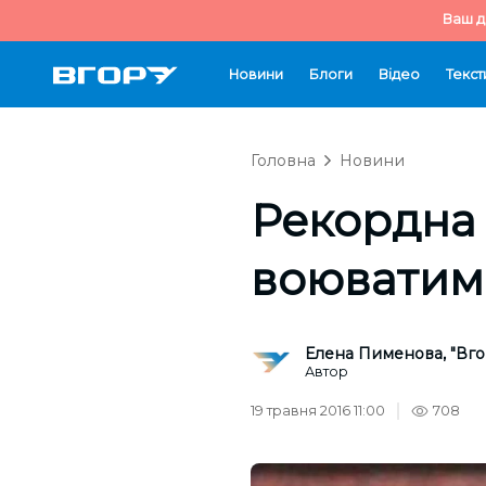
Ваш д
Новини
Блоги
Відео
Текст
Головна
Новини
Рекордна 
воюватиме
Елена Пименова, "Вго
Автор
19 травня 2016 11:00
708