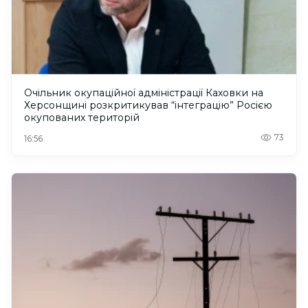
Очільник окупаційної адміністрації Каховки на
Херсонщині розкритикував “інтеграцію” Росією
окупованих територій
73
16:56