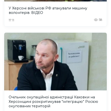
У Херсоні військові РФ атакували машину
волонтерів. ВІДЕО
58
17:11
Очільник окупаційної адміністрації Каховки на
Херсонщині розкритикував “інтеграцію” Росією
окупованих територій