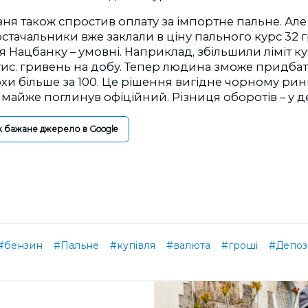
ня також спростив оплату за імпортне пальне. Ал
тачальники вже заклали в ціну пального курс 32 гр
 Нацбанку – умовні. Наприклад, збільшили ліміт куп
 тис. гривень на добу. Тепер людина зможе придба
рохи більше за 100. Це рішення вигідне чорному ри
майже поглинув офіційний. Різниця оборотів – у де
к бажане джерело в Google
#бензин
#Пальне
#купівля
#валюта
#гроші
#Депоз