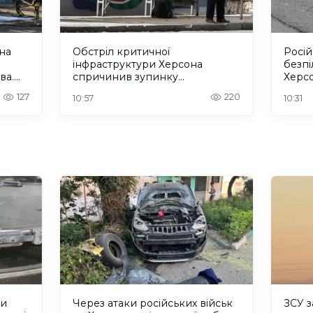
она
Обстріл критичної
Росій
інфраструктури Херсона
безпі
ва.
спричинив зупинку
Херсо
тролейбусів, перебої з водою і
127
220
10:57
10:31
зв'язком
ли
Через атаки російських військ
ЗСУ з