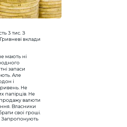
ть 3 тис. З
. Гривневі вклади
е мають ні
ародного
тні запаси
ють. Але
рдон і
гривень. Не
х папірців. Не
 продажу валюти
ення. Власники
брати свої гроші.
є. Запропонують