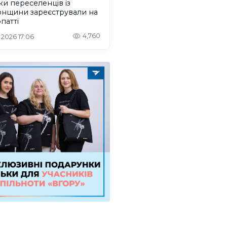
ки переселенців із
онщини зареєстрували на
патті
4,760
. 2026 17:06