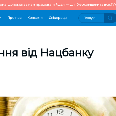
онат допомагає нам працювати й далі — для Херсонщини та всієї Ук
и
Про нас
Контакти
Cпівпраця
ня від Нацбанку