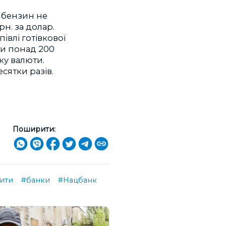
е бензин не
н. за долар.
івлі готівкової
ти понад 200
нку валюти.
сятки разів.
Поширити:
ити
#банки
#Нацбанк