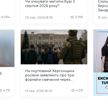
и
Чи очікувати магнітні бурі 3
Скіль
серпня 2026 року?
Херс
Закар
6,094
5,769
02 сер. 2026 18:55
31 лип
На окупованій Херсонщині
5
росіяни заявляють про три
формати навчання через
проблеми зі світлом та
інтернетом
4,731
4,313
01 сер. 2026 18:02