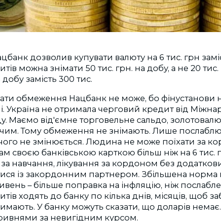
цбанк дозволив купувати валюту на 6 тис. грн заміс
ів можна знімати 50 тис. грн. на добу, а не 20 тис
а добу замість 300 тис.
ати обмеження Нацбанк не може, бо фінустанови н
ні. Україна не отримала черговий кредит від Міжн
. Маємо від'ємне торговельне сальдо, золотовалю
чим. Тому обмеження не знімають. Лише послаблю
ого не змінюється. Людина не може поїхати за ко
ам своєю банківською карткою більш ніж на 6 тис. 
за навчання, лікування за кордоном без додаткови
ися із закордонним партнером. Збільшена норма
гривень – більше поправка на інфляцію, ніж послабл
ів ходять до банку по кілька днів, місяців, щоб за
тримають. У банку можуть сказати, що доларів нема
гривнями за невигідним курсом.