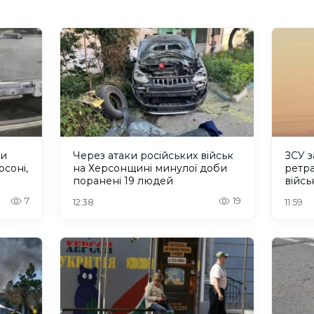
ли
Через атаки російських військ
ЗСУ з
соні,
на Херсонщині минулої доби
ретра
поранені 19 людей
війсь
Херс
7
19
12:38
11:59