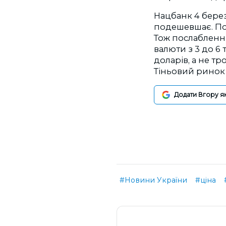
Нацбанк 4 берез
подешевшає. Пос
Тож послаблення
валюти з 3 до 6
доларів, а не т
Тіньовий ринок 
Додати Вгору я
#Новини України
#ціна