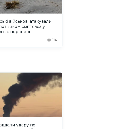
ські військові атакували
лотником сміттєвоз у
ні, є поранені
114
авдали удару по