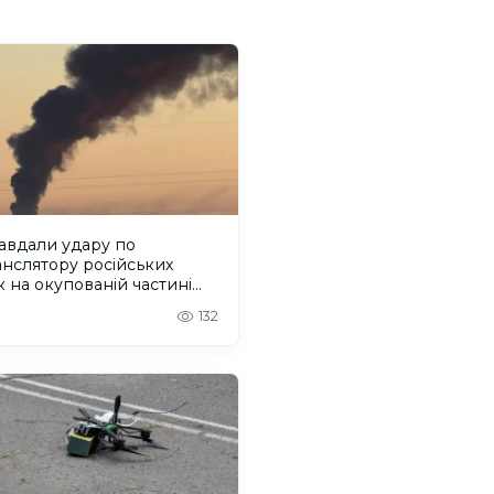
авдали удару по
нслятору російських
к на окупованій частині
онщини
132