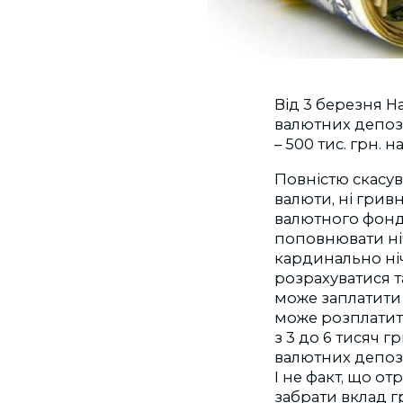
Від 3 березня На
валютних депозит
– 500 тис. грн. н
Повністю скасув
валюти, ні грив
валютного фонду
поповнювати ні
кардинально ніч
розрахуватися т
може заплатити 
може розплатит
з 3 до 6 тисяч 
валютних депозит
І не факт, що о
забрати вклад 