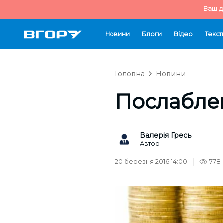
Ваш д
Новини
Блоги
Відео
Текст
Головна
Новини
Послаблен
Валерія Гресь
Автор
20 березня 2016 14:00
778