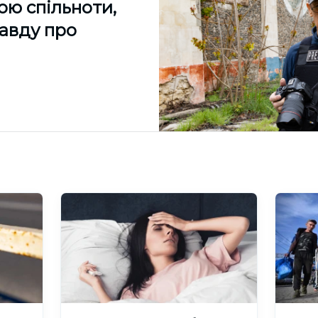
ою спільноти,
равду про