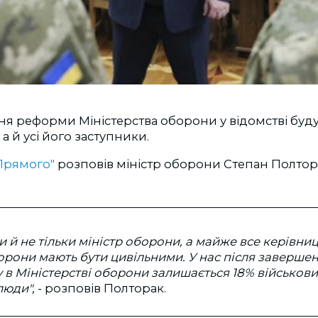
ня реформи Міністерства оборони у відомстві буд
 а й усі його заступники.
Прямого"
розповів міністр оборони Степан Полтор
и й не тільки міністр оборони, а майже все керівни
орони мають бути цивільними. У нас після заверш
у в Міністерстві оборони залишається 18% військови
люди",
- розповів Полторак.