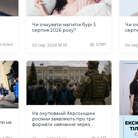
и
Чи очікувати магнітні бурі 3
Чи оч
серпня 2026 року?
серп
6,140
5,787
02 сер. 2026 18:55
04 сер
На окупованій Херсонщині
росіяни заявляють про три
ли на
формати навчання через
проблеми зі світлом та
інтернетом