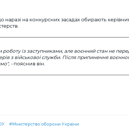
що наразі на конкурсних засадах обирають керівни
стерств.
 роботу із заступниками, але воєнний стан не пер
ерів з військової служби. Після припинення воєнно
о", -
пояснив він.
ОУ
#Міністерство оборони України