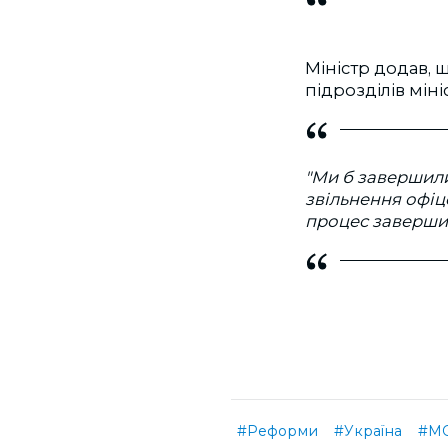
Міністр додав, 
підрозділів міні
"Ми б завершили
звільнення офіц
процес завершим
#Реформи
#Україна
#М