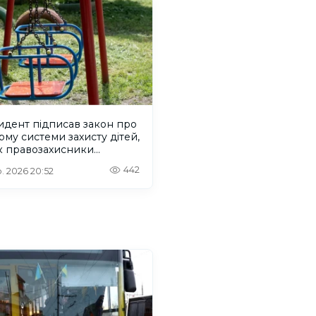
идент підписав закон про
му системи захисту дітей,
к правозахисники
икують його
442
. 2026 20:52