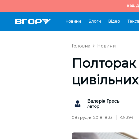
Ваш д
Новини
Блоги
Відео
Текст
Головна
Новини
Полторак с
цивільних
Валерія Гресь
Автор
08 грудня 2018 18:33
394