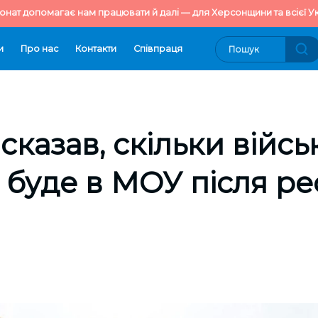
онат допомагає нам працювати й далі — для Херсонщини та всієї Ук
и
Про нас
Контакти
Cпівпраця
казав, скільки війсь
 буде в МОУ після р