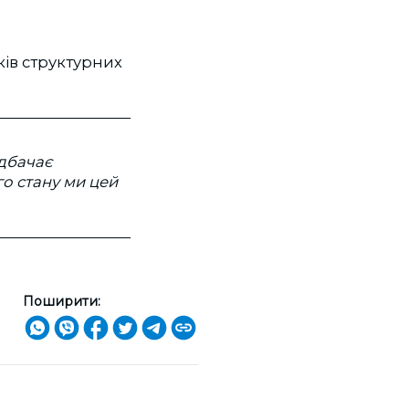
ків структурних
едбачає
го стану ми цей
Поширити: