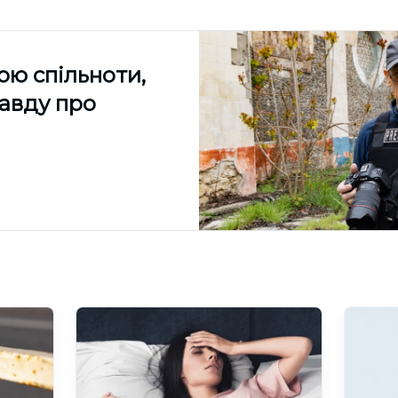
ою спільноти,
равду про