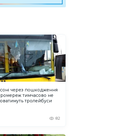
рсоні через пошкодження
тромереж тимчасово не
юватимуть тролейбуси
82