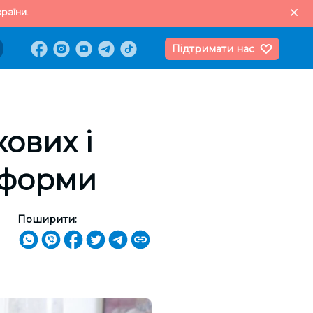
раїни.
Підтримати нас
кових і
еформи
Поширити: