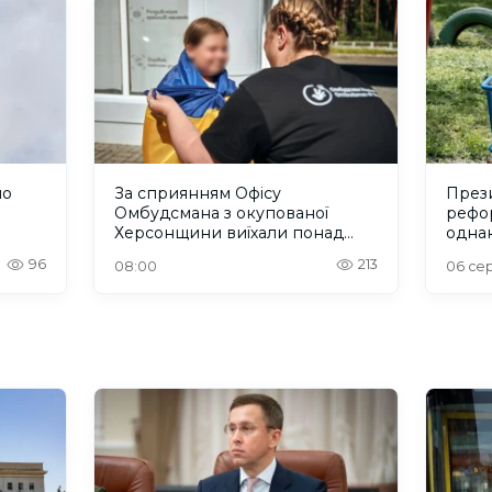
ло
За сприянням Офісу
През
Омбудсмана з окупованої
рефор
Херсонщини виїхали понад
одна
300 людей
крит
96
213
08:00
06 сер