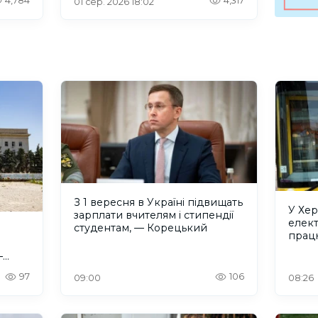
4,784
4,317
01 сер. 2026 18:02
З 1 вересня в Україні підвищать
У Хе
зарплати вчителям і стипендії
елек
студентам, — Корецький
прац
–
97
106
09:00
08:26