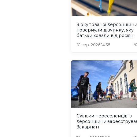
З окупованої Херсонщин
повернули дівчинку, яку
батьки ховали від росіян
01 сер. 2026 14:35
Скільки переселенців із
Херсонщини зареєструва
Закарпатті