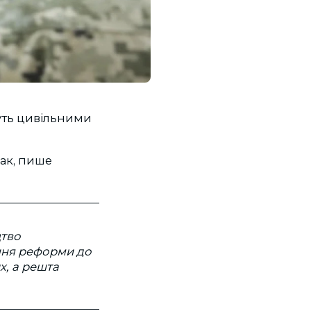
уть цивільними
ак, пише
цтво
ення реформи до
х, а решта