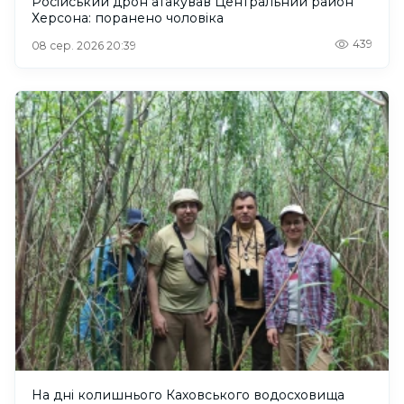
Російський дрон атакував Центральний район
Херсона: поранено чоловіка
439
08 сер. 2026 20:39
На дні колишнього Каховського водосховища