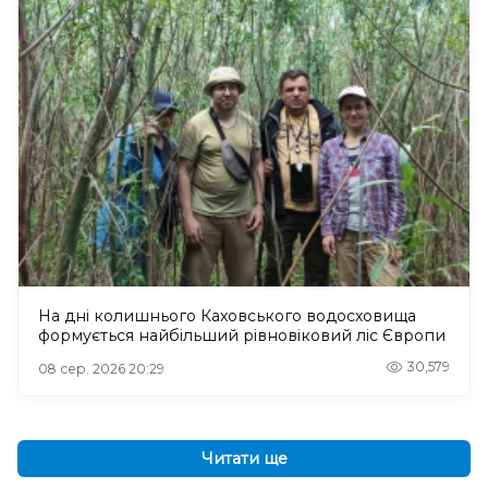
На дні колишнього Каховського водосховища
формується найбільший рівновіковий ліс Європи
30,579
08 сер. 2026 20:29
Читати ще