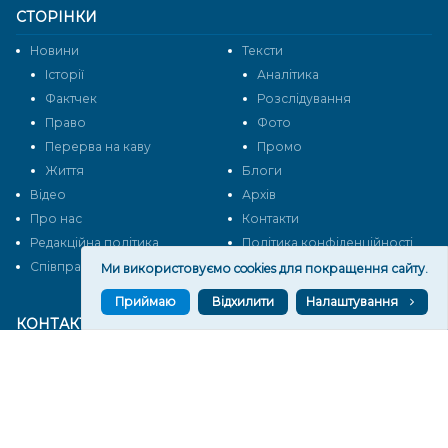
СТОРІНКИ
Новини
Тексти
Історії
Аналітика
Фактчек
Розслідування
Право
Фото
Перерва на каву
Промо
Життя
Блоги
Відео
Архів
Про нас
Контакти
Редакційна політика
Політика конфіденційності
Cпівпраця
Ми використовуємо cookies для покращення сайту.
Приймаю
Відхилити
Налаштування
КОНТАКТИ
Редакційний відділ:
ilona.polesova@gmail.com
vgorunews@gmail.com
lvgoru@gmail.com