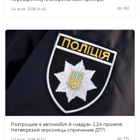
981
04 жов. 2018 14:45
Розтрощив 4 автомобілі й «надув» 2,24 проміле.
Нетверезий херсонець спричинив ДТП
713
02 жов. 2018 15:30