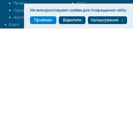
Право
Фото
Ми використовуємо cookies для покращення сайту.
Перерва на каву
Промо
Життя
Блоги
Приймаю
Відхилити
Налаштування
Відео
Архів
Про нас
Контакти
Редакційна політика
Політика конфіденційності
Cпівпраця
КОНТАКТИ
Редакційний відділ:
ilona.polesova@gmail.com
vgorunews@gmail.com
lvgoru@gmail.com
team@vgoru.org
Відділ продажів:
partnership@vgoru.org
oleksiylehen@vgoru.org