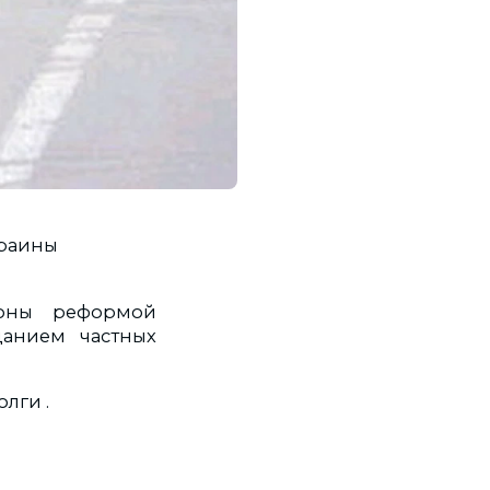
краины
коны реформой
данием частных
лги .