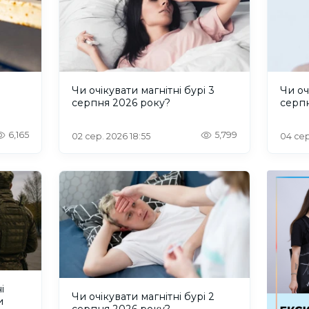
и
Чи очікувати магнітні бурі 3
Чи оч
серпня 2026 року?
серп
6,165
5,799
02 сер. 2026 18:55
04 сер
і
Чи очікувати магнітні бурі 2
и