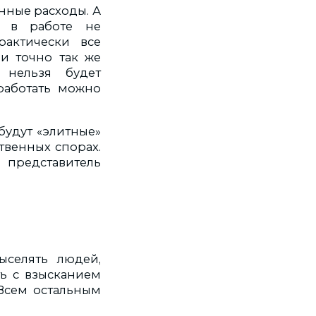
нные расходы. А
к в работе не
рактически все
и точно так же
нельзя будет
работать можно
будут «элитные»
твенных спорах.
представитель
ыселять людей,
ть с взысканием
 Всем остальным