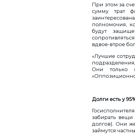
При этом за сч
сумму трат ф
заинтересован
полномочия, к
будут защищ
сопротивлятьс
вдвое-втрое бо
«Лучшие сотруд
подразделения,
Они только и
«Оппозиционног
Долги есть у 9
Госисполнител
забирать вещи 
долгов). Они ж
займутся частн