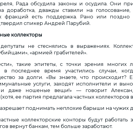
апреля, Рада обсудила законы и осудила. Они пр
на доработка, дважды ставили на голосование,
сех фракций есть поддержка. Рано или поздно
твердил спикер Андрей Парубий.
ные коллекторы
депутаты не стеснялись в выражениях. Коллек
убийцами», «армией грабителей».
сти», такие эпитеты, с точки зрения многих 
в последнее время участились случаи, ког
ство за долги. «Вы знаете, что происходит? 
ммунальные услуги, заходят исполнители и выно
 и даже ношеные вещи!» — говорит Алексан
хотя, ее партия предлагала частных коллекторов в 
разрешает поднимать неплохие барыши на чужих д
 частные коллекторские конторы будут работать 
ов вернут банкам, тем больше заработают.