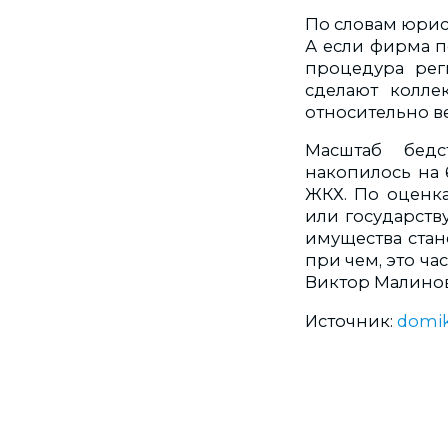
По словам юрис
А если фирма по
процедура реги
сделают колле
относительно ве
Масштаб бедс
накопилось на 
ЖКХ. По оценк
или государств
имущества стан
при чем, это ча
Виктор Малино
Источник:
domik