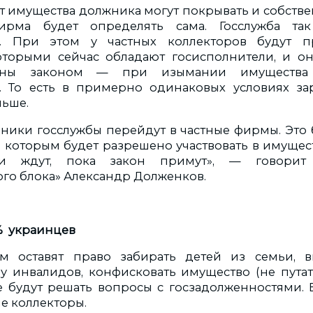
ет имущества должника могут покрывать и собстве
ирма будет определять сама. Госслужба та
а. При этом у частных коллекторов будут п
оторыми сейчас обладают госисполнители, и он
ены законом — при изымании имущества 
я. То есть в примерно одинаковых условиях за
льше.
ники госслужбы перейдут в частные фирмы. Это 
 которым будет разрешено участвовать в имущес
 ждут, пока закон примут», — говорит 
о блока» Александр Долженков.
5% украинцев
ям оставят право забирать детей из семьи, в
у инвалидов, конфисковать имущество (не пута
е будут решать вопросы с госзадолженностями.
ые коллекторы.