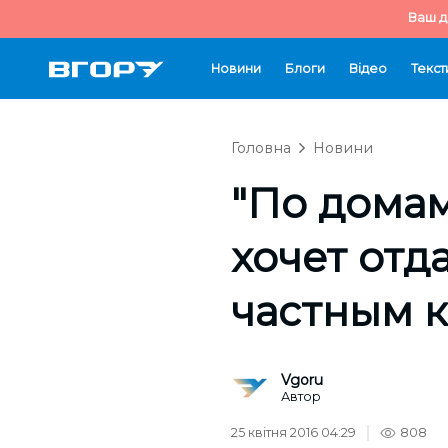
Ваш д
Новини
Блоги
Відео
Текст
Головна
Новини
"По домам
хочет отд
частным 
Vgoru
Автор
25 квітня 2016 04:29
808