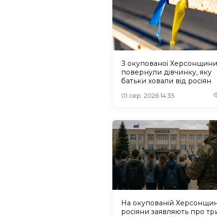
З окупованої Херсонщин
повернули дівчинку, яку
батьки ховали від росіян
01 сер. 2026 14:35
На окупованій Херсонщин
росіяни заявляють про тр