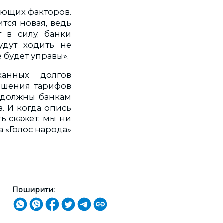
ающих факторов.
ится новая, ведь
т в силу, банки
удут ходить не
 будет управы».
канных долгов
вышения тарифов
 должны банкам
. И когда опись
ь скажет: мы ни
а «Голос народа»
Поширити: