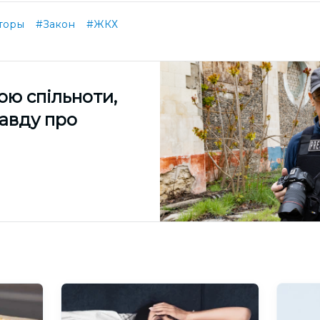
торы
#Закон
#ЖКХ
ою спільноти,
равду про