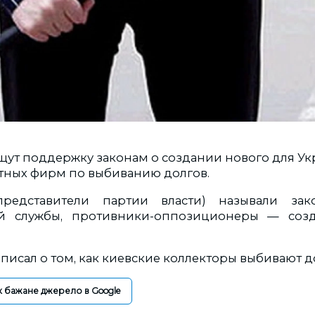
щут поддержку законам о создании нового для У
стных фирм по выбиванию долгов.
представители партии власти) называли за
й службы, противники-оппозиционеры — соз
писал о том, как киевские коллекторы выбивают до
к бажане джерело в Google