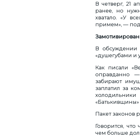
В четверг, 21 
ранее, но нуж
хватало. «У в
примем», — под
Замотивирован
В обсуждении 
«душегубами и 
Как писали «Ве
оправданно — 
забирают имуще
заплатил за ко
холодильники
«Батькивщины» (
Пакет законов 
Говорится, что
чем больше долг