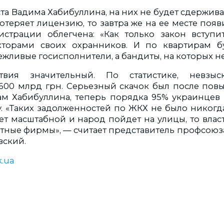
та Вадима Хабибуллина, на них не будет сдержив
теряет лицензию, то завтра же на ее месте появ
страции облегчена: «Как только закон вступи
кторами своих охранников. И по квартирам б
жливые госисполнители, а бандиты, на которых не
твия значительный. По статистике, невзыс
600 млрд грн. Серьезный скачок был после по
ам Хабибуллина, теперь порядка 95% украинцев
у. «Таких задолженностей по ЖКХ не было никогда
ет масштабной и народ пойдет на улицы, то власт
стные фирмы», — считает представитель профсоюз
вский.
.ua