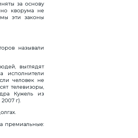
иняты за основу
 но кворума не
 мы эти законы
торов называли
людей, выглядят
да исполнители
Если человек не
сят телевизоры,
дра Кужель из
2007 г).
олгах.
за премиальные: