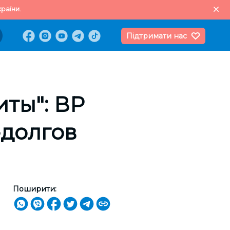
раїни.
Підтримати нас
иты": ВР
-долгов
Поширити: