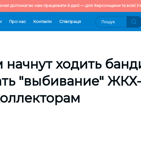
онат допомагає нам працювати й далі — для Херсонщини та всієї Ук
и
Про нас
Контакти
Cпівпраця
 начнут ходить банд
ать "выбивание" ЖКХ
коллекторам