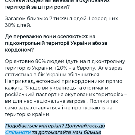
Скільки людей ви вивезли з окупованих
територій за ці три роки?
Загалом близько 7 тисяч людей. І серед них -
30% дітей.
Де переважно вони оселяються: на
підконтрольній території України або за
кордоном?
Орієнтовно 80% людей їдуть на підконтрольну
територію України, і 20% – в Європу. Але зараз
статистика в бік України збільшиться.
Наприклад, естонські прикордонники прямо
кажуть: “Якщо ви українець та отримали
російський паспорт на окупованих територіях –
ви для нас національна загроза”. Поляки так
само зараз ставляться і не пропускають на
територію країни.
Подобається матеріал? Долучайтесь до
Спільноти
та допомагайте нам більше