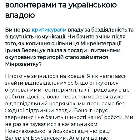
волонтерами та українською
владою
Ви не раз
критикували
владу за бездіяльність та
відсутність комунікації. Чи бачите зміни після
того, як колишня очільниця Мінреінтеграції
Ірина Верещук пішла з посади і питаннями
окупованих територій стало займатися
Мінрозвитку?
Нічого не змінилося на краще. Я як намагався
знайти відповідальних осіб, що опікуються
окупованими територіями, так і продовжую це
робити. Досі на волонтерах тримається дуже
відповідальний напрямок, ми працюємо без
жодної підтримки влади. Вона ігнорує
звернення і не бачить цінності нашої роботи. Ми
не раз зв'язувалися з начальником
Новокаховської військової адміністрації
Валерієм Брусенським. Але там до нас