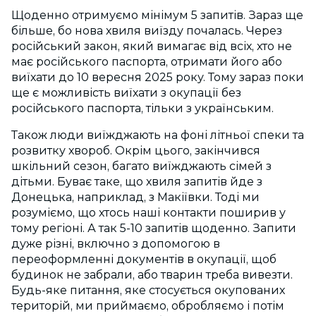
Щоденно отримуємо мінімум 5 запитів. Зараз ще
більше, бо нова хвиля виїзду почалась. Через
російський закон, який вимагає від всіх, хто не
має російського паспорта, отримати його або
виїхати до 10 вересня 2025 року. Тому зараз поки
ще є можливість виїхати з окупації без
російського паспорта, тільки з українським.
Також люди виїжджають на фоні літньої спеки та
розвитку хвороб. Окрім цього, закінчився
шкільний сезон, багато виїжджають сімей з
дітьми. Буває таке, що хвиля запитів йде з
Донецька, наприклад, з Макіївки. Тоді ми
розуміємо, що хтось наші контакти поширив у
тому регіоні. А так 5-10 запитів щоденно. Запити
дуже різні, включно з допомогою в
переоформленні документів в окупації, щоб
будинок не забрали, або тварин треба вивезти.
Будь-яке питання, яке стосується окупованих
територій, ми приймаємо, обробляємо і потім