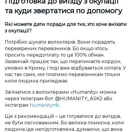
Підготовка до виїзду з окупації
та куди звертатися по допомогу
Які можете дати поради для тих, хто хоче виїхати
з окупації?
Потрібно шукати волонтерів. Вони порадять
перевірених перевізників. Бо якщо хтось
просить передоплату, то це 100% обман.
Зазвичай працює так, що перетинаєте кордон,
умовно в Криму, і тоді вже відбувається оплата. У
нас так само, ми платимо перевізникам тільки
коли людина приїжджає.
Зв’язатися з волонтерами «Humanity» можна
через телеграм-бот: @HUMANITY_ASK2 або
інстаграм
humanitynk
.
Ще з рекомендацій – це готуватися до виїздів,
не бути легковажним. Бо велика помилка, коли
людина їде непідготовлена, думаючи, що вона