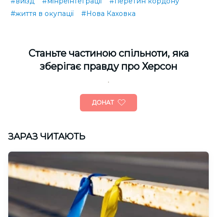
#виїзд
#мінреінтеграції
#перетин кордону
#життя в окупації
#Нова Каховка
Cтаньте частиною спільноти, яка
зберігає правду про Херсон
ДОНАТ
ЗАРАЗ ЧИТАЮТЬ