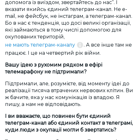
допомога із виїздом, звертайтесь до нас”. І
вказати якийсь єдиний телеграм-канал. Не e-
mail, не фейсбук, не інстаграм, а телеграм-канал.
Бо в нас є тенденція, що досі великі організації,
які займаються в тому числі допомогою для
окупованих територій,
не мають телеграм-каналу
. А все інше там не
працює. І це на четвертий рік війни.
Вашу ідею з рухомим рядком в ефірі
телемарафону не підтримали?
Підтримали, але, розумієте, від моменту ідеї до
реалізації тисяча втрачених нервових клітин. Ви
ж бачите, яка у нас комунікація із владою. Я
пишу, а нам не відповідають.
І ви вважаєте, що повинен бути єдиний
телеграм-канал або єдиний контакт в телеграмі,
куди люди з окупації могли б звертатись?