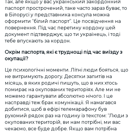
Так, але якщо у вас український закордонний
паспорт прострочений, таке часто зараз буває, то
в Білорусі у представника консула можна
оформити “білий паспорт”. Це посвідчення на
повернення. Під час перетину кордону цей
документ підтверджує, що ти українець, і тоді
тебе впускають за кордон.
Окрім паспорта, які є труднощі під час виїзду з
окупації?
Це психологічні моменти. Літні люди бояться, що
не витримують дорогу. Десятки запитів на
місяць, в яких родичі пишуть, що в них хтось
помирає на окупованих територіях. Але ми не
можемо гарантувати абсолютно нічого. І це
насправді теж брак комунікації. Я намагався
добитися, щоб в ефірі телемарафону був
рухомий рядок раз на годину із текстом: “Люди з
окупованих територій, ви нам потрібні, ми вас
чекаємо, все буде добре. Якщо вам потрібна