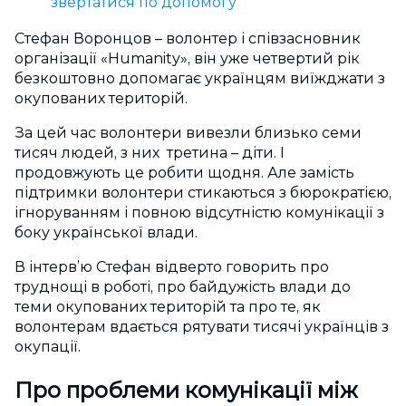
звертатися по допомогу
Стефан Воронцов – волонтер і співзасновник
організації «Humanity», він уже четвертий рік
безкоштовно допомагає українцям виїжджати з
окупованих територій.
За цей час волонтери вивезли близько семи
тисяч людей, з них третина – діти. І
продовжують це робити щодня. Але замість
підтримки волонтери стикаються з бюрократією,
ігноруванням і повною відсутністю комунікації з
боку української влади.
В інтерв’ю Стефан відверто говорить про
труднощі в роботі, про байдужість влади до
теми окупованих територій та про те, як
волонтерам вдається рятувати тисячі українців з
окупації.
Про проблеми комунікації між