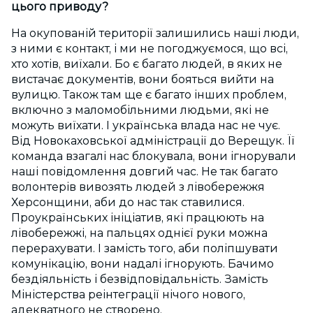
цього приводу?
На окупованій території залишились наші люди,
з ними є контакт
,
і ми не погоджуємося, що всі,
хто хотів, виїхали. Бо є багато людей, в яких не
вистачає документів, вони бояться вийти на
вулицю. Також там ще є багато інших проблем,
включно з маломобільними людьми, які не
можуть виїхати. І українська влада нас не чує.
Від Новокаховської адміністрації до Верещук. Її
команда взагалі нас блокувала, вони ігнорували
наші повідомлення довгий час. Не так багато
волонтерів вивозять людей з лівобережжя
Херсонщини, аби до нас так ставилися.
Проукраїнських ініціатив, які працюють на
лівобережжі, на пальцях однієї руки можна
перерахувати. І замість того, аби поліпшувати
комунікацію, вони надалі ігнорують. Бачимо
бездіяльність і безвідповідальність. Замість
Міністерства реінтеграції нічого нового,
адекватного не створено.