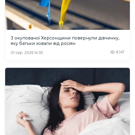
З окупованої Херсонщини повернули дівчинку,
яку батьки ховали від росіян
6,147
01 сер. 2026 14:35