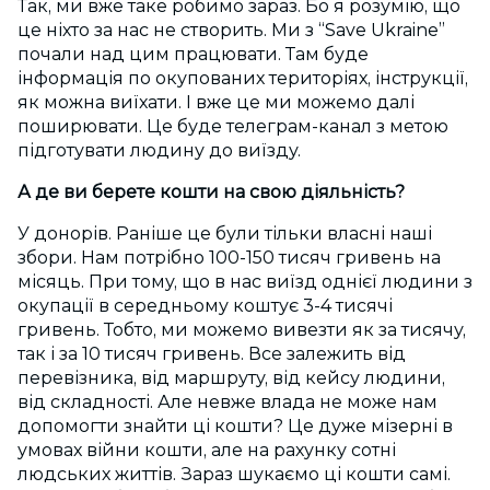
Так, ми вже таке робимо зараз. Бо я розумію, що
це ніхто за нас не створить. Ми з “Save Ukraine”
почали над цим працювати. Там буде
інформація по окупованих територіях, інструкції,
як можна виїхати. І вже це ми можемо далі
поширювати. Це буде телеграм-канал з метою
підготувати людину до виїзду.
А де ви берете кошти на свою діяльність?
У донорів. Раніше це були тільки власні наші
збори. Нам потрібно 100-150 тисяч гривень на
місяць. При тому, що в нас виїзд однієї людини з
окупації в середньому коштує 3-4 тисячі
гривень. Тобто, ми можемо вивезти як за тисячу,
так і за 10 тисяч гривень. Все залежить від
перевізника, від маршруту, від кейсу людини,
від складності. Але невже влада не може нам
допомогти знайти ці кошти? Це дуже мізерні в
умовах війни кошти, але на рахунку сотні
людських життів. Зараз шукаємо ці кошти самі.