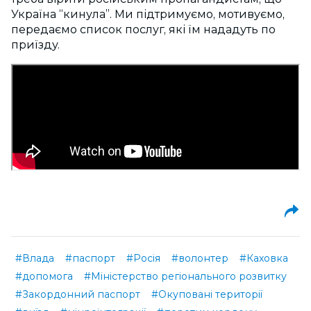
Україна “кинула”. Ми підтримуємо, мотивуємо,
передаємо список послуг, які їм нададуть по
приїзду.
#Влада
#паспорт
#Росія
#волонтер
#Каховка
#допомога
#Міністерство регіонального розвитку
#Закордонний паспорт
#Окуповані території