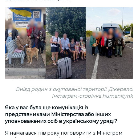
Виїзд родин з окупованої території. Джерело:
Інстаграм-сторінка humanitynk
Яка у вас була ще комунікація із
представниками Міністерства або інших
уповноважених осіб в українському уряді?
Я намагався пів року поговорити з Міністром