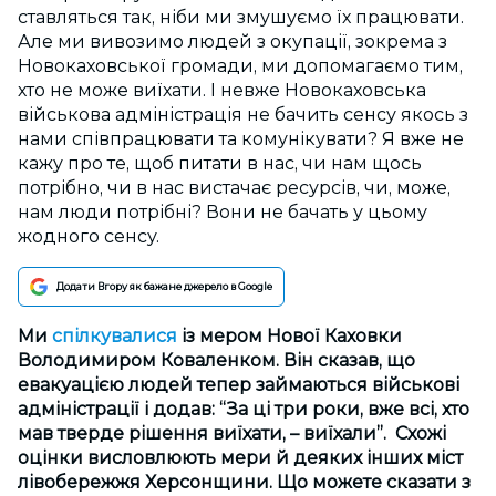
ставлять
ся так
, ніби ми змушуємо їх працювати.
Але ми вивозимо людей з окупації, зокрема з
Новокаховської громади, ми допомагаємо тим,
хто не може виїхати. І невже Новокаховська
військова адміністрація не бачить сенсу якось з
нами співпрацювати та комунікувати? Я вже не
кажу про те, щоб питати в нас, чи нам щось
потрібно, чи в нас вистачає ресурсів, чи, може,
нам люди потрібні? Вони не бачать у цьому
жодного сенсу.
Додати Вгору як бажане джерело в Google
Ми
спілкувалися
із мером Нової Каховки
Володимиром Коваленком. Він сказав, що
евакуацією людей тепер займаються військові
адміністрації і додав: “За ці три роки, вже всі, хто
мав тверде рішення виїхати, – виїхали”. Схожі
оцінки висловлюють мери й деяких інших міст
лівобережжя Херсонщини. Що можете сказати з