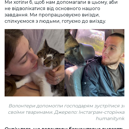
Ми хотіли б, щоб нам допомагали в цьому, аби
не відволікатися від основного нашого
завдання. Ми пропрацьовуємо виїзди,
спілкуємося з людьми, готуємо до виїзду.
Волонтери допомогли господарям зустрітися зі
своїми тваринами. Джерело: Інстаграм-сторінка
humanitynk