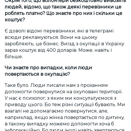
Окрім того, що волонтери безкоштовно вивозять
людей, відомо, що також деякі перевізники це
роблять платно? Що знаєте про них і скільки це
коштує?
Є доволі відомі перевізники, які в телеграмі
всюди рекламуються. Вони на цьому
заробляють, це бізнес. Виїзд з окупації в Україну
зараз коштує від 400 доларів. Може, навіть і
більше.
Чи знаєте про випадки, коли люди
повертаються в окупацію?
Таке було. Люди писали нам з проханням
допомогти повернутися на окуповані території.
У нас є психолог, з яким ми консультуємося з
приводу цього. Бо теж різні ситуації бувають. Ми
взагалі не допомагаємо повернутися, але,
наприклад, якщо жінка повертається по дитину,
в такому випадку можемо допомогти хоча б
інформаційно. Бо люди іноді навіть звертаються