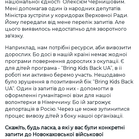
національної єдності Олексієм Чернишовим.
Мені допомагав один із народних депутатів.
Міністра зустріли у коридорах Верховної Ради.
Йому передали від мене перелік запитів. Але
цього виявилось недостатньо для зворотного
зв'язку.
Наприклад, нам потрібні ресурси, аби вивозити
дорослих. Бо досі в нашій країні немає жодної
програми повернення дорослих з окупації. Є
для дітей програма - “Bring Kids Back UA”, в її
роботі ми активно беремо участь. Нещодавно
було зрушення в позитивний бік “Bring Kids Back
UA”. Один із запитів до них - допомогти в
оформленні гуманітарної візи для нашої
волонтерки в Німеччину. Бо їй загрожує
депортація в Росію. Через це може зупинитися
процес вивозу дітей з боку нашої організації.
Скажіть, будь ласка, а які у вас були конкретні
запити до Новокаховської військової