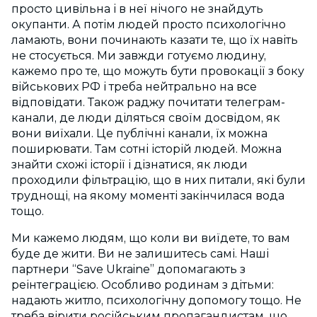
просто цивільна і в неї нічого не знайдуть
окупанти. А потім людей просто психологічно
ламають, вони починають казати те, що їх навіть
не стосується. Ми завжди готуємо людину,
кажемо про те, що можуть бути провокації з боку
військових РФ і треба нейтрально на все
відповідати. Також раджу почитати телеграм-
канали, де люди діляться своїм досвідом, як
вони виїхали. Це публічні канали, їх можна
поширювати. Там сотні історій людей. Можна
знайти схожі історії і дізнатися, як люди
проходили фільтрацію, що в них питали, які були
труднощі, на якому моменті закінчилася вода
тощо.
Ми кажемо людям, що коли ви виїдете, то вам
буде де жити. Ви не залишитесь самі. Наші
партнери “Save Ukraine” допомагають з
реінтеграцією. Особливо родинам з дітьми:
надають житло, психологічну допомогу тощо. Не
треба вірити російським пропагандистам, що