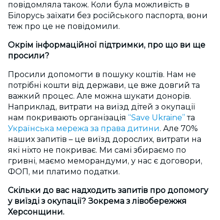
повідомляла також. Коли була можливість в
Білорусь заїхати без російського паспорта, вони
теж про це не повідомили.
Окрім інформаційної підтримки, про що ви ще
просили?
Просили допомогти в пошуку коштів. Нам не
потрібні кошти від держави, це вже довгий та
важкий процес. Але можна шукати донорів.
Наприклад, витрати на виїзд дітей з окупації
нам покривають організація
“Save Ukraine”
та
Українська мережа за права дитини
. Але 70%
наших запитів – це виїзд дорослих, витрати на
які ніхто не покриває. Ми самі збираємо по
гривні, маємо меморандуми, у нас є договори,
ФОП, ми платимо податки.
Скільки до вас надходить запитів про допомогу
у виїзді з окупації? Зокрема з лівобережжя
Херсонщини.