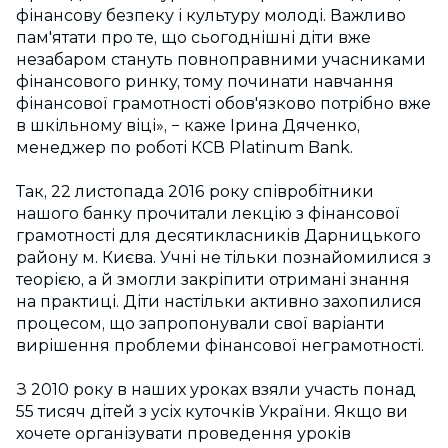
фінансову безпеку і культуру молоді. Важливо
пам'ятати про те, що сьогоднішні діти вже
незабаром стануть повноправними учасниками
фінансового ринку, тому починати навчання
фінансової грамотності обов'язково потрібно вже
в шкільному віці», − каже Ірина Дяченко,
менеджер по роботі КСВ Platinum Bank.
Так, 22 листопада 2016 року співробітники
нашого банку прочитали лекцію з фінансової
грамотності для десятикласників Дарницького
району м. Києва. Учні не тільки познайомилися з
теорією, а й змогли закріпити отримані знання
на практиці. Діти настільки активно захопилися
процесом, що запропонували свої варіанти
вирішення проблеми фінансової неграмотності.
З 2010 року в наших уроках взяли участь понад
55 тисяч дітей з усіх куточків України. Якщо ви
хочете організувати проведення уроків