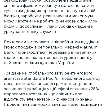
безкоштовні уроки, розроблені педагогами
спільно з фахівцями банку з метою пояснити
сучасним дітям, як правильно планувати свій
бюджет, заробляти, реалізовувати максимум
можливостей і не робити фінансових помилок,
будучи дорослими. Плани уроків складені з
урахуванням віку слухачів.
Лекторами виступають співробітники відділень
і точок продажів регіональної мережі Platinum
Bank, які знаходяться переважно в невеликих
містах, що дозволяє провести уроки навіть у
найвіддаленіших куточках України.
«За даними глобального звіту рейтингового
агентства Standard & Poor's і Глобального центру
дослідження фінансової грамотності, рівень
освіченості українців у цій сфері становить 28%
дорослого населення, що свідчить про
відсутність елементарних фінансових знань.
Проводячи наші уроки, ми прагнемо підвищити