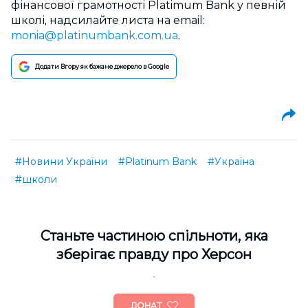
фінансової грамотності Platimum Bank у певній
школі, надсилайте листа на email:
monia@platinumbank.com.ua
.
Додати Вгору як бажане джерело в Google
#Новини України
#Platinum Bank
#Україна
#школи
Cтаньте частиною спільноти, яка
зберігає правду про Херсон
ДОНАТ