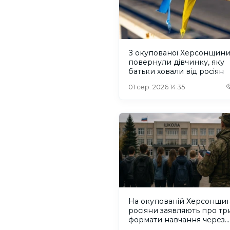
З окупованої Херсонщин
повернули дівчинку, яку
батьки ховали від росіян
01 сер. 2026 14:35
На окупованій Херсонщин
росіяни заявляють про тр
формати навчання через
проблеми зі світлом та