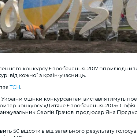
ісенного конкурсу Євробачення-2017 оприлюднили
рі від кожної з країн-учасниць.
мляє
ТСН
.
ід України оцінки конкурсантам виставлятимуть по
ризер конкурсу «Дитяче Євробачення-2013» Софія 
ранжувальник Сергій Грачов, продюсер Яна Прядко
вить 50 відсотків від загального результату голосув