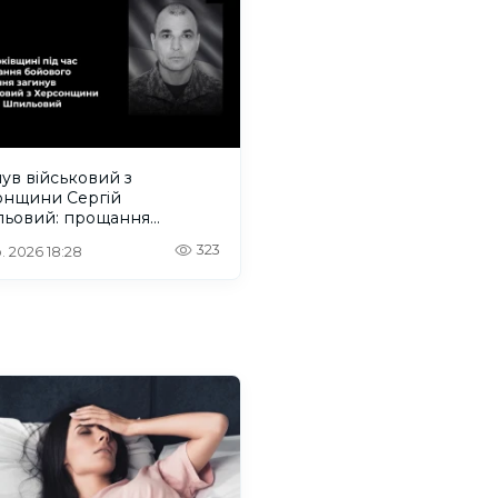
ув військовий з
онщини Сергій
ьовий: прощання
деться на Одещині
323
. 2026 18:28