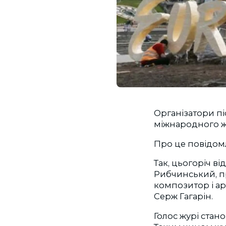
Організатори п
міжнародного жу
Про це повідо
Так, цьогоріч в
Рибчинський, п
композитор і а
Серж Гагарін.
Голос журі стано