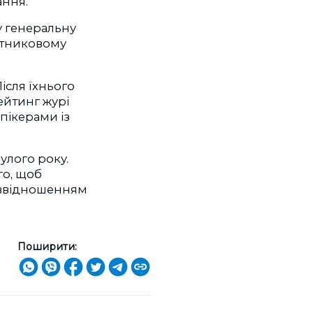
ання.
у генеральну
путниковому
ісля їхнього
ейтинг журі
пікерами із
улого року.
го, щоб
піввідношенням
Поширити: