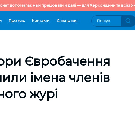
онат допомагає нам працювати й далі — для Херсонщини та всієї Ук
и
Про нас
Контакти
Cпівпраця
тори Євробачення
или імена членів
ого журі