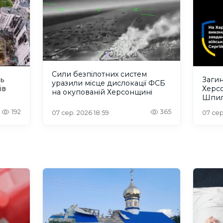
Сили безпілотних систем
ть
Загин
уразили місце дислокації ФСБ
ів
Херс
на окупованій Херсонщині
Шпил
відбу
192
365
07 сер. 2026 18:59
07 сер