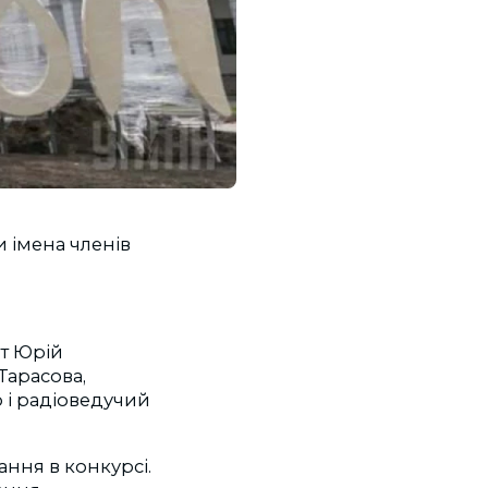
 імена членів
ет Юрій
Тарасова,
 і радіоведучий
ання в конкурсі.