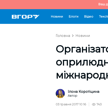
Ваш д
Новини
Блоги
Відео
Текст
Головна
Новини
Організа
оприлюдн
міжнародн
Ілона Коротіцина
Автор
03 травня 2017 10:16
743