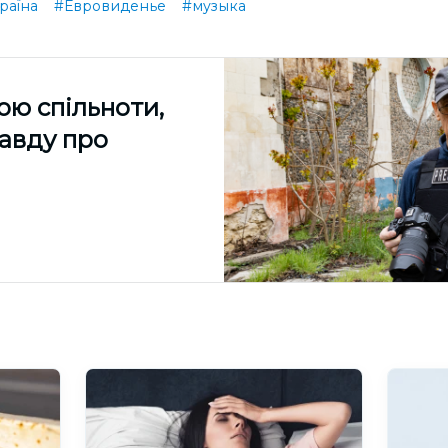
раїна
#Евровиденье
#музыка
ою спільноти,
равду про