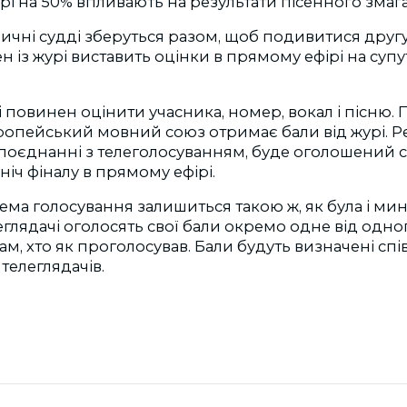
і на 50% впливають на результати пісенного змаг
ичні судді зберуться разом, щоб подивитися друг
н із журі виставить оцінки в прямому ефірі на су
 повинен оцінити учасника, номер, вокал і пісню. П
ропейський мовний союз отримає бали від журі. Р
поєднанні з телеголосуванням, буде оголошений с
ніч фіналу в прямому ефірі.
ема голосування залишиться такою ж, як була і мин
леглядачі оголосять свої бали окремо одне від одно
ам, хто як проголосував. Бали будуть визначені с
 телеглядачів.