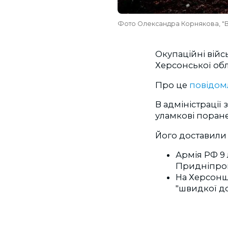
Фото Олександра Корнякова, "Вг
Окупаційні війс
Херсонської обл
Про це
повідом
В адміністрації 
уламкові поране
Його доставили 
Армія РФ 9
Придніпровс
На Херсонщи
"швидкої до