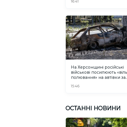
16:41
На Херсонщині російські
військові посилюють «віл
полювання» на автівки за
допомогою дронів
15:46
ОСТАННІ НОВИНИ