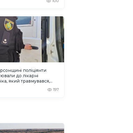
100
рсонщині поліціянти
ювали до лікарні
іка, який травмувався,
чись від дрона. ВІДЕО
197