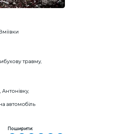
Зміївки
вибухову травму,
 Антонівку,
на автомобіль
Поширити: