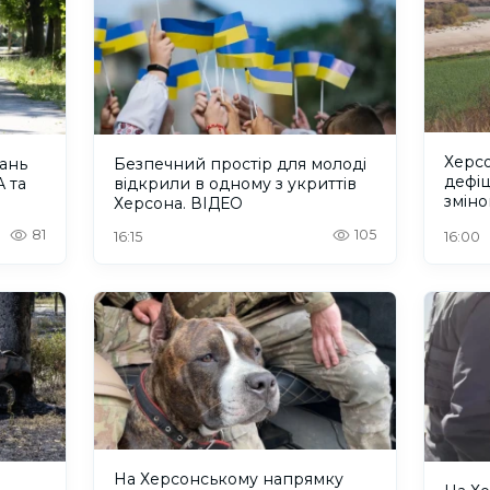
Херсо
тань
Безпечний простір для молоді
дефіц
 та
відкрили в одному з укриттів
зміно
Херсона. ВІДЕО
81
105
16:15
16:00
На Херсонському напрямку