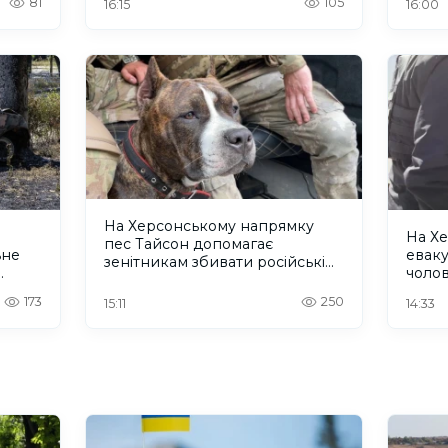
81
105
16:15
16:00
На Херсонському напрямку
На Хе
пес Тайсон допомагає
ьне
еваку
зенітникам збивати російські
чолов
безпілотники
рятую
173
250
15:11
14:33