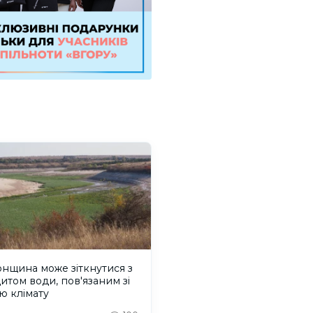
нщина може зіткнутися з
итом води, пов'язаним зі
ю клімату