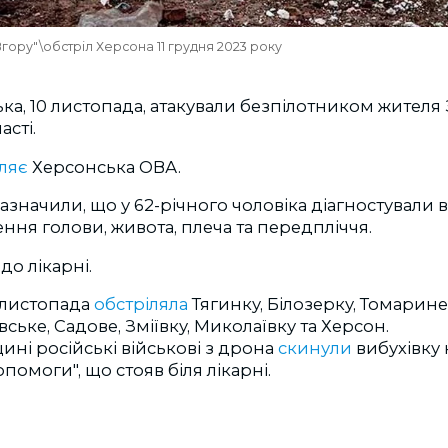
ору"\обстріл Херсона 11 грудня 2023 року
ька, 10 листопада, атакували безпілотником жителя 
асті.
ляє
Херсонська ОВА.
зазначили, що у 62-річного чоловіка діагностували 
ння голови, живота, плеча та передпліччя.
до лікарні.
 листопада
обстріляла
Тягинку, Білозерку, Томарине,
ьке, Садове, Зміївку, Миколаївку та Херсон.
ні російські військові з дрона
скинули
вибухівку 
помоги", що стояв біля лікарні.