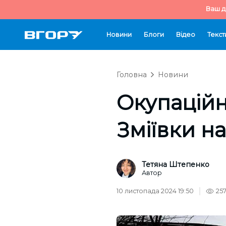
Ваш д
Новини
Блоги
Відео
Текст
Головна
Новини
Окупаційн
Зміївки н
Тетяна Штепенко
Автор
10 листопада 2024 19:50
25