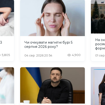
На о
 3
Чи очікувати магнітні бурі 5
росія
серпня 2026 року?
форм
пробл
5,805
4,900
04 сер. 2026 20:54
01 сер
інте