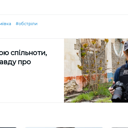
міївка
#обстріли
ою спільноти,
равду про