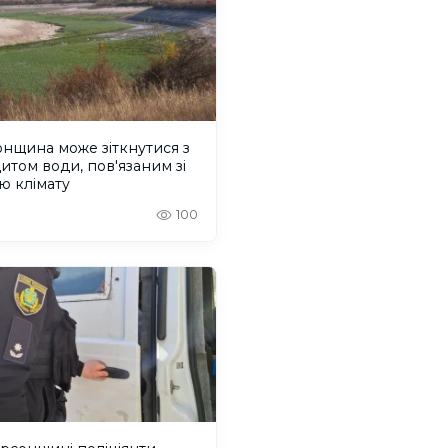
нщина може зіткнутися з
итом води, пов'язаним зі
ю клімату
100