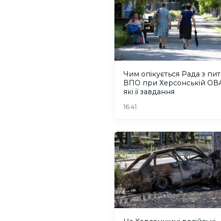
Чим опікується Рада з пи
ВПО при Херсонській ОВА
які її завдання
16:41