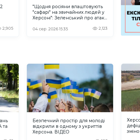
 2
"Щодня росіяни влаштовують
"сафарі" на звичайних людей у
Херсоні": Зеленський про атаку
російського дрона
2,905
2,123
04 сер. 2026 15:35
Херсо
тань
Безпечний простір для молоді
дефіц
 та
відкрили в одному з укриттів
зміно
Херсона. ВІДЕО