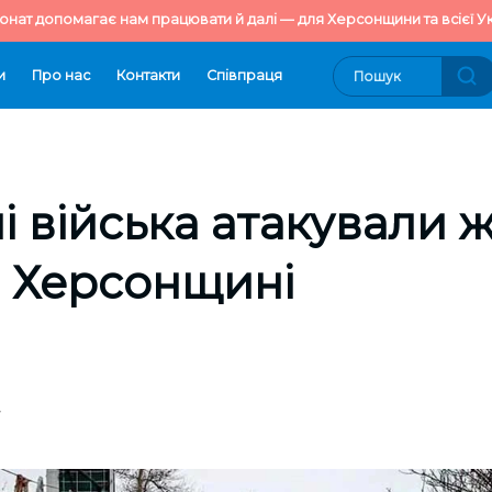
онат допомагає нам працювати й далі — для Херсонщини та всієї Ук
и
Про нас
Контакти
Cпівпраця
і війська атакували 
а Херсонщині
7