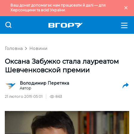
Ваш донат допомагає нам працювати й далі — для
Херсонщини та всієї України.
Головна
Новини
Оксана Забужко стала лауреатом
Шевченковской премии
Володимир Перетяка
Автор
21 лютого 2019 05:01
863