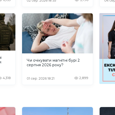
02 сер. 2026 18:55
04 сер
і
Чи очікувати магнітні бурі 2
и
серпня 2026 року?
4,318
2,899
01 сер. 2026 18:21