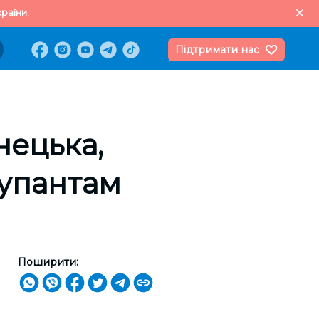
раїни.
Підтримати нас
нецька,
купантам
Поширити: