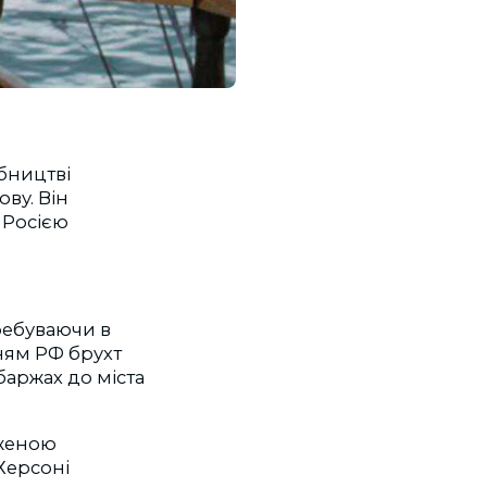
обництві
ву. Він
 Росією
ребуваючи в
ням РФ брухт
баржах до міста
еженою
 Херсоні