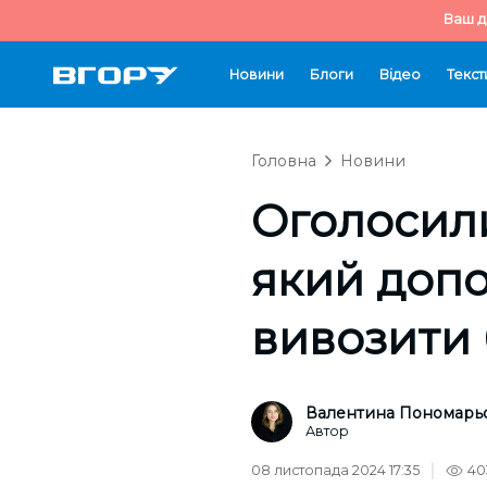
Ваш д
Новини
Блоги
Відео
Текст
Головна
Новини
Оголосили
який допо
вивозити 
Валентина Пономарь
Автор
08 листопада 2024 17:35
40