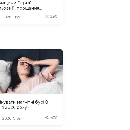
онщини Сергій
ьовий: прощання
деться на Одещині
290
. 2026 18:28
ікувати магнітні бурі 8
ня 2026 року?
470
. 2026 19:52