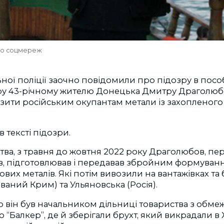
го соцмереж
ьної поліції заочно повідомили про підозру в пос
ру 43-річному жителю Донецька Дмитру Драголюбо
зити російським окупантам метали із захопленого
в тексті підозри.
тва, з травня до жовтня 2022 року Драголюбов, пе
ав, підготовлював і передавав збройним формуван
ових металів. Які потім вивозили на вантажівках та 
ваний Крим) та Ульяновська (Росія).
о він був начальником дільниці товариства з обм
ю “Балкер”, де й зберігали брухт, який викрадали в