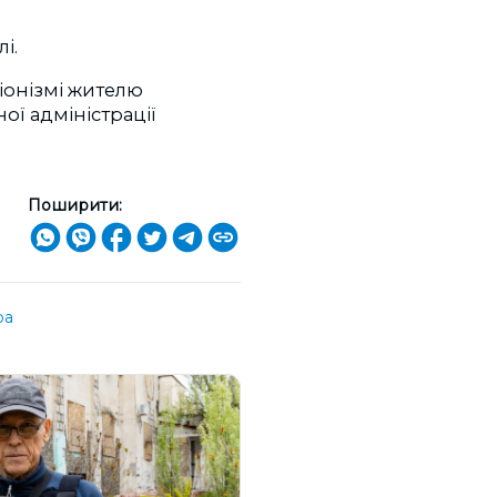
і.
іонізмі жителю
ої адміністрації
Поширити:
ра