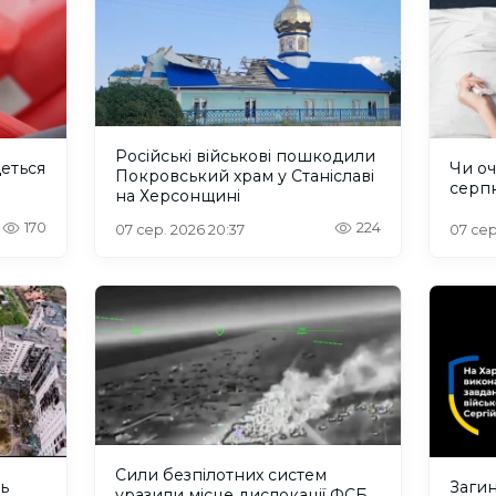
Російські військові пошкодили
деться
Чи оч
Покровський храм у Станіславі
серп
на Херсонщині
170
224
07 сер. 2026 20:37
07 сер
Сили безпілотних систем
ть
Загин
уразили місце дислокації ФСБ