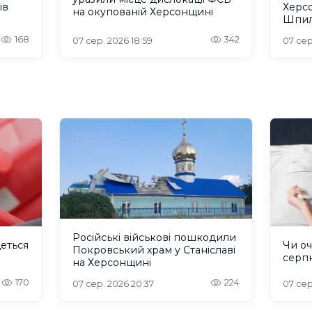
ів
Херс
на окупованій Херсонщині
Шпил
відбу
168
342
07 сер. 2026 18:59
07 сер
Російські військові пошкодили
деться
Чи оч
Покровський храм у Станіславі
серп
на Херсонщині
170
224
07 сер. 2026 20:37
07 сер