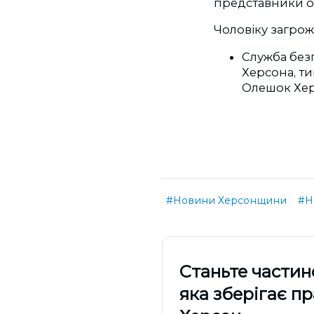
представники о
Чоловіку загрож
Служба без
Херсона, ти
Олешок Хер
#Новини Херсонщини
#Н
Cтаньте частин
яка зберігає п