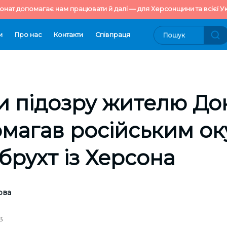
онат допомагає нам працювати й далі — для Херсонщини та всієї Ук
и
Про нас
Контакти
Cпівпраця
 підозру жителю До
магав російським о
брухт із Херсона
ова
3