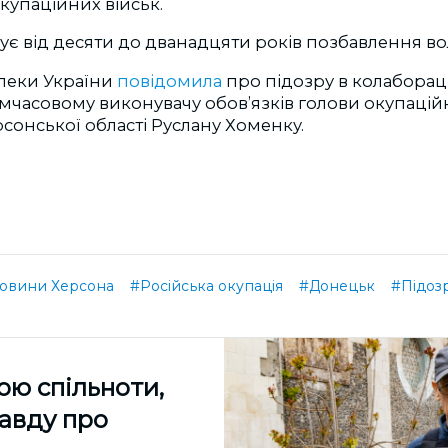
купаційних військ.
ує від десяти до дванадцяти років позбавлення вол
пеки України
повідомила
про підозру в колаборац
мчасовому виконувачу обов’язків голови окупаційн
сонської області Руслану Хоменку.
овини Херсона
#Російська окупація
#Донецьк
#Підоз
ою спільноти,
равду про