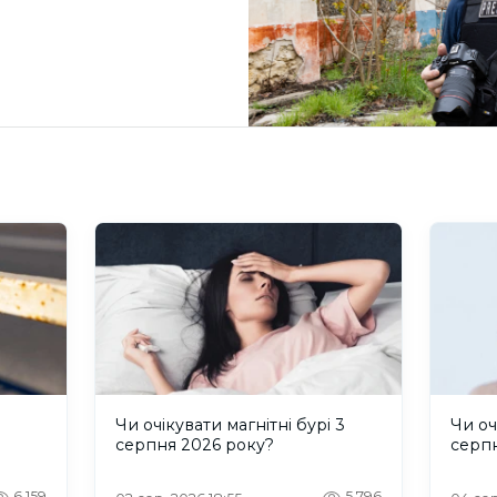
и
Чи очікувати магнітні бурі 3
Чи оч
серпня 2026 року?
серп
6,159
5,796