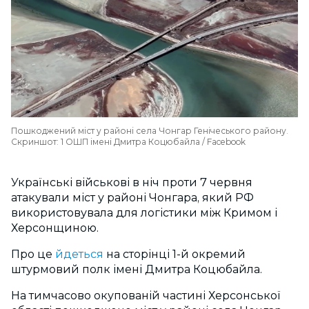
Пошкоджений міст у районі села Чонгар Генічеського району.
Скриншот: 1 ОШП імені Дмитра Коцюбайла / Facebook
Українські військові в ніч проти 7 червня
атакували міст у районі Чонгара, який РФ
використовувала для логістики між Кримом і
Херсонщиною.
Про це
йдеться
на сторінці 1-й окремий
штурмовий полк імені Дмитра Коцюбайла.
На тимчасово окупованій частині Херсонської