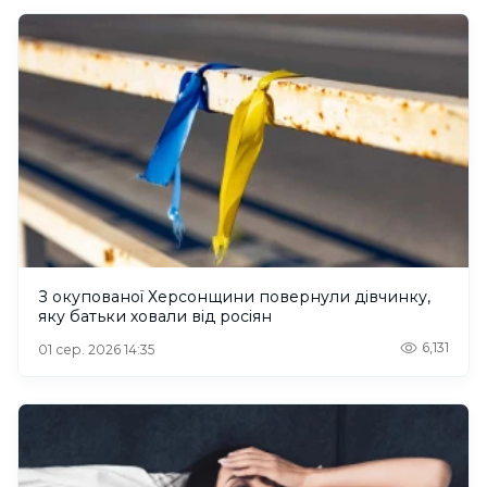
З окупованої Херсонщини повернули дівчинку,
яку батьки ховали від росіян
6,131
01 сер. 2026 14:35