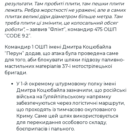
результати. Там пробиті плити, там пешки плити
лежать. Ребра жорсткості не уражені, але в самих
плитах великі діри діаметром більше метра. Там
треба плити ці змінити, це колосальний обсяг
роботи”
, – заявив “Флінт”, командир 475 ОШП
“CODE 9.2”.
Командир 1 ОШП імені Дмитра Коцюбайла
“Перун” додав, що атака була проведена саме
для того, аби блокувати шляхи підвозу паливно-
мастильних матеріалів 37-ї мотострілецької
бригади.
У 1-й окремому штурмовому полку імені
Дмитра Коцюбайла зазначили, що російські
війська на Гуляйпільському напрямку
забезпечуються через логістичні маршрути,
що проходять із тимчасово окупованого
Криму. Саме цей шлях використовується
для перекидання особового складу,
боєприпасів і пального.