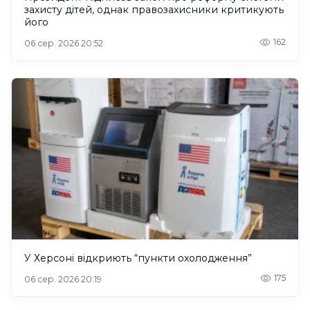
захисту дітей, однак правозахисники критикують
його
162
06 сер. 2026 20:52
У Херсоні відкриють “пункти охолодження”
175
06 сер. 2026 20:19