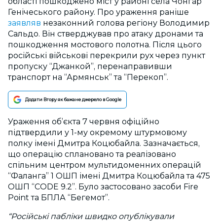
області пошкоджено міст у районі села Чонгар
Генічеського району. Про ураження раніше
заявляв
незаконний голова регіону Володимир
Сальдо. Він стверджував про атаку дронами та
пошкодження мостового полотна. Після цього
російські військові перекрили рух через пункт
пропуску “Джанкой”, перенаправивши
транспорт на “Армянськ” та “Перекоп”.
Додати Вгору як бажане джерело в Google
Ураження об’єкта 7 червня офіційно
підтвердили у 1-му окремому штурмовому
полку імені Дмитра Коцюбайла. Зазначається,
що операцію сплановано та реалізовано
спільним центром мультидоменних операцій
“Фаланга” 1 ОШП імені Дмитра Коцюбайла та 475
ОШП “CODE 9.2”. Було застосовано засоби Fire
Point та БПЛА “Бегемот”.
“Російські пабліки швидко опублікували