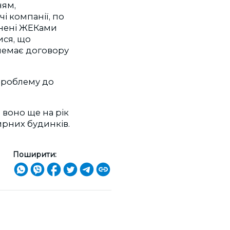
ням,
і компанії, по
язнені ЖЕКами
ися, що
“немає договору
 проблему до
 воно ще на рік
ирних будинків.
Поширити:
н