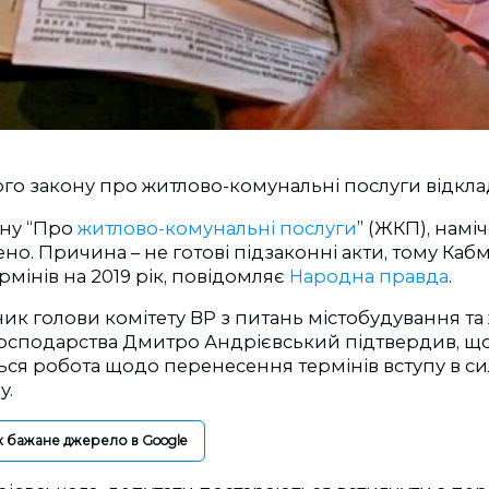
ого закону про житлово-комунальні послуги відкла
ону “Про
житлово-комунальні послуги
” (ЖКП), намі
но. Причина – не готові підзаконні акти, тому Кабм
мінів на 2019 рік, повідомляє
Народна правда
.
к голови комітету ВР з питань містобудування та
осподарства Дмитро Андрієвський підтвердив, що
ься робота щодо перенесення термінів вступу в с
у.
к бажане джерело в Google