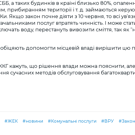
СББ, а таких будинків в країні близько 80%, опален
, прибиранням території і т. д. займаються керуюч
Ки. Якщо закон почне діяти з 10 червня, то всі ув’
ачальниками послуг втратять чинність. І може стат
ючать воду, перестануть вивозити сміття, так як 
і обіцяють допомогти місцевій владі вирішити цю
 ЖКГ кажуть, що рішення влади можна пояснити, але
ння сучасних методів обслуговування багатокварт
#ЖЕК
#новини
#Комунальні послуги
#ВРУ
#Зако