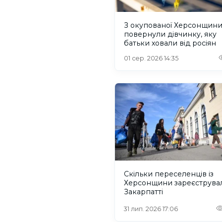
З окупованої Херсонщин
повернули дівчинку, яку
батьки ховали від росіян
01 сер. 2026 14:35
Скільки переселенців із
Херсонщини зареєструва
Закарпатті
31 лип. 2026 17:06