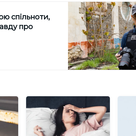
ою спільноти,
равду про