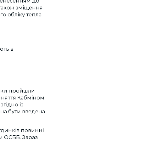
еренесенням до
 також зміщення
о обліку тепла
ють в
льки пройшли
йняття Кабміном
згідно із
на бути введена
будинків повинні
и ОСББ. Зараз