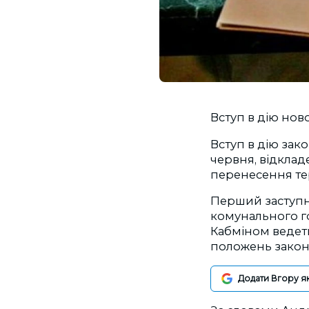
Вступ в дію нов
Вступ в дію зак
червня, відкладе
перенесення тер
Перший заступни
комунального г
Кабміном ведет
положень закон
Додати Вгору я