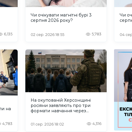
и
Чи очікувати магнітні бурі 3
Чи оч
серпня 2026 року?
серп
6,135
5,783
02 сер. 2026 18:55
04 сер
На окупованій Херсонщині
росіяни заявляють про три
ли на
формати навчання через
проблеми зі світлом та
інтернетом
4,783
4,316
01 сер. 2026 18:02