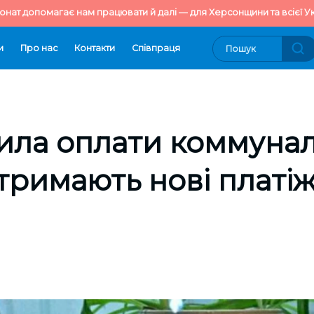
онат допомагає нам працювати й далі — для Херсонщини та всієї Ук
и
Про нас
Контакти
Cпівпраця
ила оплати коммунал
отримають нові платі