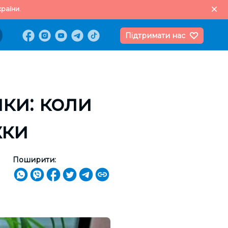
раїни.
Підтримати нас
ки: коли
жки
Поширити: