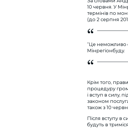
За словами Анд
10 червня. У Мі
термінів по мон
(до 2 серпня 201
“Це неможливо ф
Мінрегіонбуду.
Крім того, пра
процедуру гром
і вступ в силу, 
законом послуг
також з 10 червн
Після вступу в 
будуть в триміс