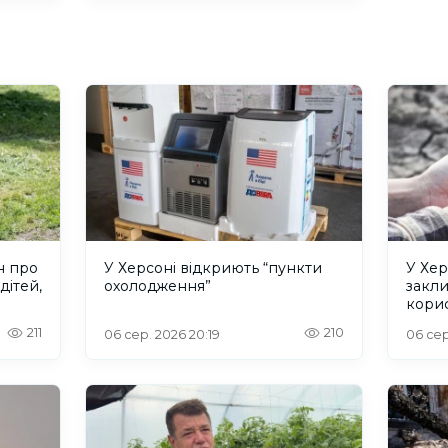
н про
У Херсоні відкриють “пункти
У Хер
дітей,
охолодження”
закл
кори
211
210
06 сер. 2026 20:19
06 сер