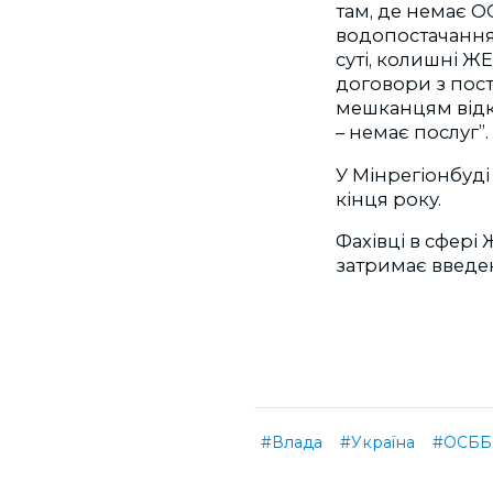
там, де немає О
водопостачанням
суті, колишні ЖЕ
договори з пост
мешканцям відкл
– немає послуг”.
У Мінрегіонбуд
кінця року.
Фахівці в сфері
затримає введе
#Влада
#Україна
#ОСББ