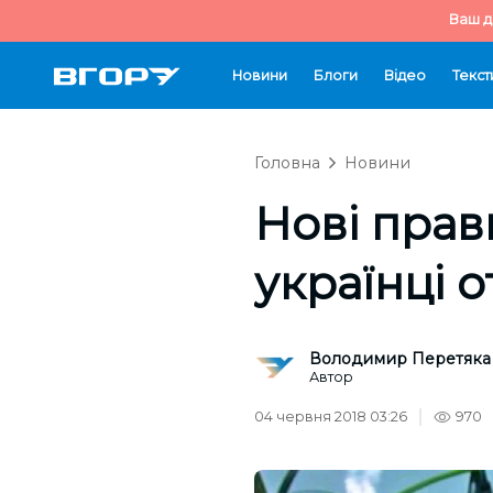
Ваш д
Новини
Блоги
Відео
Текст
Головна
Новини
Нові прав
українці 
Володимир Перетяка
Автор
04 червня 2018 03:26
970