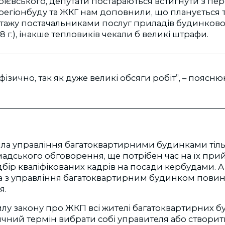
рієвського, депутати постараються встигнути з п
нрегіонбуду та ЖКГ нам доповнили, що планується
тажу постачальниками послуг приладів будинковог
8 г.), інакше тепловиків чекали б великі штрафи.
ізично, так як дуже великі обсяги робіт”, – поясню
вила управління багатоквартирними будинками ті
адського обговорення, ще потрібен час на їх при
підбір кваліфікованих кадрів на посади кербудами. А 
а з управління багатоквартирним будинком повин
я.
силу закону про ЖКП всі жителі багатоквартирних 
ячний термін вибрати собі управителя або створит