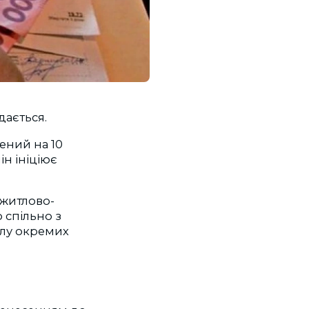
дається.
чений на 10
ін ініціює
 житлово-
 спільно з
илу окремих