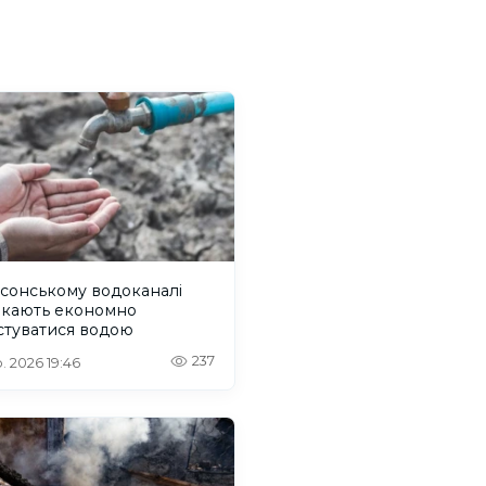
сонському водоканалі
икають економно
стуватися водою
237
. 2026 19:46