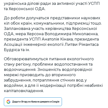
українська ділові ради за активної участі УСПП
та Херсонської ОДА.
До роботи долучаться представники наукових
кіл обох країн, комунальники, підприємці тощо.
Запланована участь керівництва Херсонської
ОДА, мера Херсона Володимира Миколаєнка,
президента УСПП Анатолія Кінаха, президента
Асоціації інженерної екології Литви Рімантаса
Будріса та ін.
Обговорюватимуться питання екологічного
стану регіону, проблеми водопостачання та
водоочищення. Зношеність водопровідної
мережі призводить до вторинного
забруднення, потрапляння стічних вод у
водойми, а для її модернізації потрібні неабиякі
капіталовкладення.
Додати Вгору як бажане джерело в Google