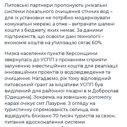
Литовські партнери пропонують унікальні
системи локального очищення стічних вод –
для їх установки не потрібно модернізувати
комунальні мережі, а отже – витрачати шалені
кошти з бюджету, яких немає. За даними
підприємств, що освоїли дані технології –
економія коштів на утилізацію сягає 60%.
Низка населених пунктів Херсонщини
звернулась до УСПП з проханням сприяти
залученню інвестиційних коштів для реалізації
інноваційних проектів із водовідведення та
очищення. Нагадаємо, рік тому відповідний
литовський грант за ініціативи УСПП був
виділений для районної лікарні в м.Доброслав
(Одещина). Зокрема, на зовнішню допомогу
наразі очікує смт Лазурне. З огляду на
туристичну спрямованість селища, яке
відвідують близько 70 тисяч туристів за сезон,
питання вдосконалення системи