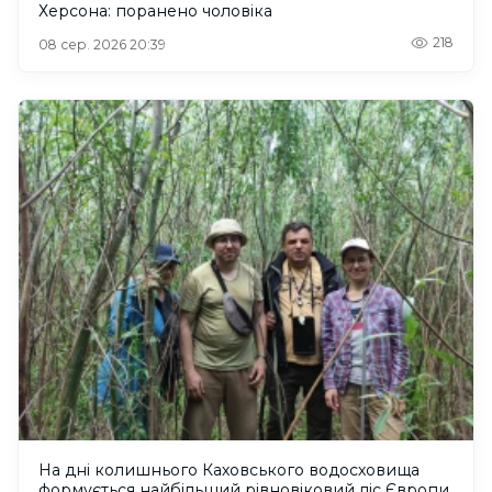
Херсона: поранено чоловіка
218
08 сер. 2026 20:39
На дні колишнього Каховського водосховища
формується найбільший рівновіковий ліс Європи