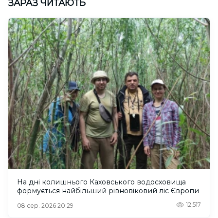
ЗАРАЗ ЧИТАЮТЬ
На дні колишнього Каховського водосховища
формується найбільший рівновіковий ліс Європи
12,517
08 сер. 2026 20:29