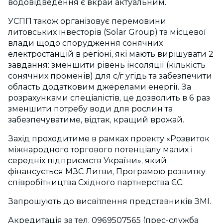
водовідведення є вкрай актуальним.
УСПП також організовує перемовини
литовських інвесторів (Solar Group) та місцевої
влади щодо спорудження сонячних
електростанцій в регіоні, які мають вирішувати 2
завдання: зменшити рівень інсоляції (кількість
сонячних променів) для с/г угідь та забезпечити
область додатковим джерелами енергії. За
розрахунками спеціалістів, це дозволить в 6 раз
зменшити потребу води для рослин та
забезпечуватиме, відтак, кращий врожай.
Захід проходитиме в рамках проекту «Розвиток
міжнародного торгового потенціалу малих і
середніх підприємств України», який
фінансується МЗС Литви, Програмою розвитку
співробітництва Східного партнерства ЄС.
Запрошують до висвітлення представників ЗМІ.
Акредитація за тел. 0969507565 (прес-служба