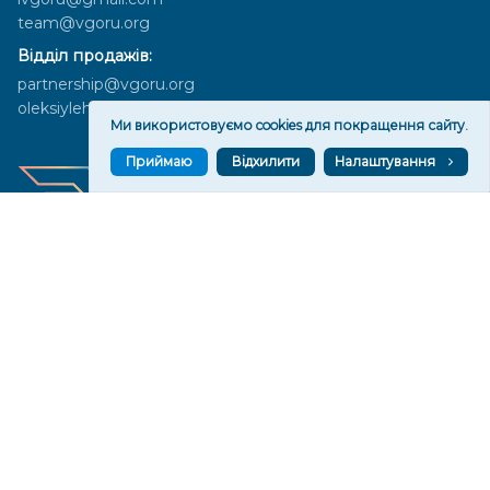
team@vgoru.org
Відділ продажів:
partnership@vgoru.org
oleksiylehen@vgoru.org
Ми використовуємо cookies для покращення сайту.
Приймаю
Відхилити
Налаштування
Засновник медіа «Вгору» Благодійна організація «Фонд
милосердя та здоров'я», ознака неприбутковості - 0036 згідно з
рішенням № 17210346001335 від 06.12.2016 року. Код ЄДРПОУ:
01497439. Основна діяльність – захист прав людини, кампанії
едвокасі, інформаційні кампанії. Місія БО «Фонд милосердя та
здоров’я» – сприяти зміцненню поваги до людської гідності та
прав людини в українському суспільстві, давати знання і надихати
громадян України на активні і відповідальні дії для реалізації
принципів верховенства права і утвердження демократичних
цінностей. Керівними органами БО «Фонд милосердя та
здоров’я» є: загальні збори та правління на чолі з головою
правління. Управління поточною діяльністю здійснює
виконавчий директор – Алла Тютюнник.