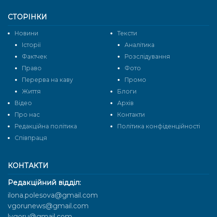
СТОРІНКИ
Новини
Тексти
Історії
Аналітика
Фактчек
Розслідування
Право
Фото
Перерва на каву
Промо
Життя
Блоги
Відео
Архів
Про нас
Контакти
Редакційна політика
Політика конфіденційності
Cпівпраця
КОНТАКТИ
Редакційний відділ:
ilona.polesova@gmail.com
vgorunews@gmail.com
lvgoru@gmail.com