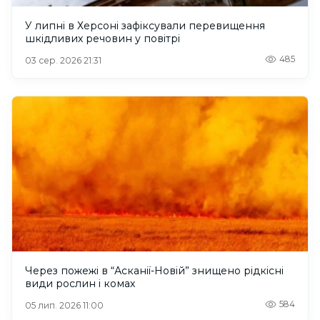
У липні в Херсоні зафіксували перевищення
шкідливих речовин у повітрі
485
03 сер. 2026 21:31
Через пожежі в “Асканії-Новій” знищено рідкісні
види рослин і комах
584
05 лип. 2026 11:00