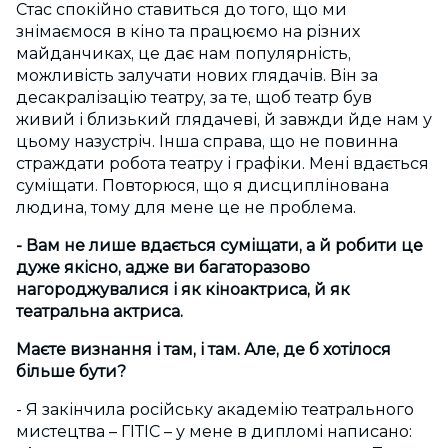
Стас спокійно ставиться до того, що ми
знімаємося в кіно та працюємо на різних
майданчиках, це дає нам популярність,
можливість залучати нових глядачів. Він за
десакралізацію театру, за те, щоб театр був
живий і близький глядачеві, й завжди йде нам у
цьому назустріч. Інша справа, що не повинна
страждати робота театру і графіки. Мені вдається
суміщати. Повторюся, що я дисциплінована
людина, тому для мене це не проблема.
- Вам не лише вдається суміщати, а й робити це
дуже якісно, адже ви багаторазово
нагороджувалися і як кіноактриса, й як
театральна актриса.
Маєте
визнання і там, і там. Але, де б хотілося
більше бути?
- Я закінчила російську академію театрального
мистецтва – ГІТІС – у мене в дипломі написано: