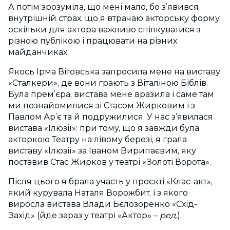
А потім зрозуміла, що мені мало, бо з’явився
внутрішній страх, що я втрачаю акторську форму,
оскільки для актора важливо спілкуватися з
різною публікою і працювати на різних
майданчиках.
Якось Ірма Вітовська запросила мене на виставу
«Сталкери», де вони грають з Віталіною Біблів.
Була прем’єра, вистава мене вразила і саме там
ми познайомилися зі Стасом Жирковим і з
Павлом Ар’є та й подружилися. У нас з’явилася
вистава «Ілюзії»: при тому, що я завжди була
акторкою Театру на лівому березі, я грала
виставу «Ілюзії» за Іваном Вирипаєвим, яку
поставив Стас Жирков у театрі «Золоті Ворота».
Після цього я брала участь у проєкті «Клас-акт»,
який курувала Наталя Ворожбит, і з якого
виросла вистава Влади Бєлозоренко «Схід-
Захід» (йде зараз у театрі «Актор» –
ред
.).