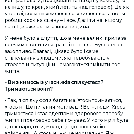
контролювати, працювати то на одну камеру, то
на іншу, то кран, який летить над головою). Це як
у театрі, коли ти хвилюєшся, хвилюєшся, а потім
робиш крок на сцену – і все. Далі ти на іншому
світі. Це вже не ти, а інша людина.
У мене було відчуття, що в мене великі крила за
плечима з’явилися, раз – і полетіла. Було легко і
захопливо. Взагалі, цікаво було і саме
спілкування з людьми, які перебувають у
стресовій ситуації й намагаються змінити соє
життя.
- Ви з кимось із учасників спілкуєтеся?
Тримаються вони?
- Так, я спілкуюся з багатьма. Хтось тримається,
хтось ні. Це питання мотивації! Всі – люди. Хтось
тримається і стає адептами здорового способу
життя і прекрасно себе почуває. У кого мрія була
діток народити, молодці, цю свою мрію
здійснили. А хтось ні, ну, це нормально. Я ж