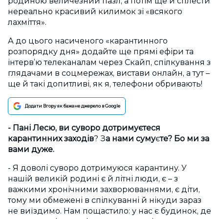
родиною величезний пазл, а потім ще й сплести
нереально красивий килимок зі «всякого
лахміття».
А до цього насиченого «карантинного
розпорядку дня» додайте ще прямі ефіри та
інтерв’ю телеканалам через Скайп, спілкування з
глядачами в соцмережах, вистави онлайн, а тут –
ще й такі допитливі, як я, телефони обривають!
Додати Вгору як бажане джерело в Google
- Пані Лесю, ви суворо дотримуєтеся
карантинних заходів
? З
а нами суму
є
те? Бо ми за
вами дуже.
- Я доволі суворо дотримуюся карантину. У
нашій великій родині є й літні люди, є – з
важкими хронічними захворюваннями, є діти,
тому ми обмежені в спілкуванні й нікуди зараз
не виїздимо. Нам пощастило: у нас є будинок, де