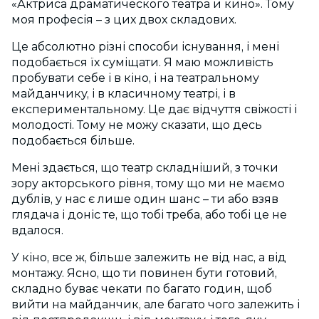
«Актриса драматического театра и кино». Тому
моя професія – з цих двох складових.
Це абсолютно різні способи існування, і мені
подобається їх суміщати. Я маю можливість
пробувати себе і в кіно, і на театральному
майданчику, і в класичному театрі, і в
експериментальному. Це дає відчуття свіжості і
молодості. Тому не можу сказати, що десь
подобається більше.
Мені здається, що театр складніший, з точки
зору акторського рівня, тому що ми не маємо
дублів, у нас є лише один шанс – ти або взяв
глядача і доніс те, що тобі треба, або тобі це не
вдалося.
У кіно, все ж, більше залежить не від нас, а від
монтажу. Ясно, що ти повинен бути готовий,
складно буває чекати по багато годин, щоб
вийти на майданчик, але багато чого залежить і