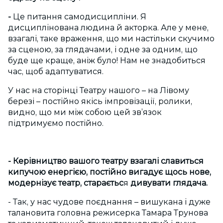
-
Це питання самодисципліни. Я
дисциплінована людина й акторка. Але у мене,
взагалі, таке враження, що ми настільки скучимо
за сценою, за глядачами, і одне за одним, що
буде ще краще, аніж було! Нам не знадобиться
час, щоб адаптуватися.
У нас на сторінці Театру нашого – на Лівому
березі – постійно якісь імпровізації, ролики,
видно, що ми між собою цей зв’язок
підтримуємо постійно.
- Керівництво вашого театру взагалі славиться
кипучою енергією, постійно вигадує щось нове,
модернізує театр, стараєтьс
я
дивувати глядача.
- Так, у нас чудове поєднання – вишукана і дуже
талановита головна режисерка Тамара Трунова