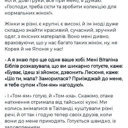
ноги, довгі руки, все при мені), я думаю:
«Господи, треба сісти та зробити колекцію для
нормальних жінок!».
Жінки ж різні, є крупні, є високі, й їм іноді дуже
складно знайти красивий, сучасний, зручний
одяг, з якісних матеріалів. Воно мені дивно,
враховуючи, що у нас багато таких жінок, ну, не
Корея й не Японія у нас!
- А я знаю про ще одне ваше хобі. Мені Віталіна
Біблів
розказувала, що ви шикарно готуєте, каже:
«Буває, їдеш зі зйомок, дзвонить Лесюня, каже:
«Шо ти, мала? Заморилася? Приїжджай до мене,
я тебе супом «Том-ям» нагодую!».
- І «Том-ям» готую, й «Том-кха». Скажімо, отаке
натхнення отримала від тайської кухні. Ми
колись знімалися в Таїланді, куштували різні
речі, й от так і годую тепер своїх друзів, коли
вони до мене приходять. Готується швидко, із
задоволенням.