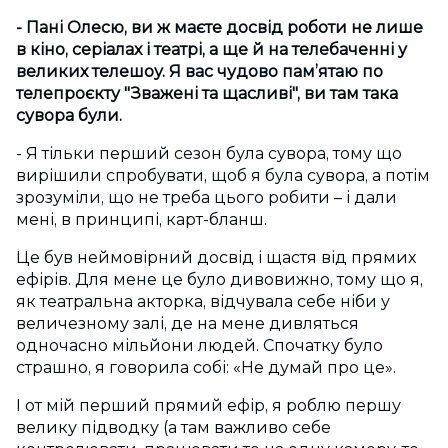
- Пані Олесю, ви ж маєте досвід роботи не лише
в кіно, серіалах і театрі, а ще й на телебаченні у
великих телешоу. Я вас чудово пам’ятаю по
телепроєкту "Зважені та щасливі", ви там така
сувора були.
- Я тільки перший сезон була сувора, тому що
вирішили спробувати, щоб я була сувора, а потім
зрозуміли, що не треба цього робити – і дали
мені, в принципі, карт-бланш.
Це був неймовірний досвід і щастя від прямих
ефірів. Для мене це було дивовижно, тому що я,
як театральна акторка, відчувала себе ніби у
величезному залі, де на мене дивляться
одночасно мільйони людей. Спочатку було
страшно, я говорила собі: «Не думай про це».
І от мій перший прямий ефір, я роблю першу
велику підводку (а там важливо себе