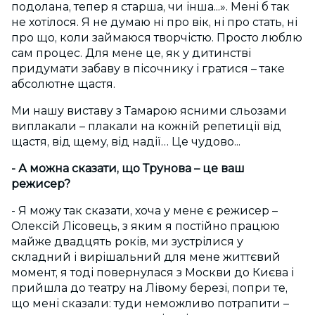
подолана, тепер я старша, чи інша...». Мені б так
не хотілося. Я не думаю ні про вік, ні про стать, ні
про що, коли займаюся творчістю. Просто люблю
сам процес. Для мене це, як у дитинстві
придумати забаву в пісочнику і гратися – таке
абсолютне щастя.
Ми нашу виставу з Тамарою ясними сльозами
виплакали – плакали на кожній репетиції від
щастя, від щему, від надії… Це чудово...
- А можна сказати, що Трунова – це ваш
режисер?
- Я можу так сказати, хоча у мене є режисер –
Олексій Лісовець, з яким я постійно працюю
майже двадцять років, ми зустрілися у
складний і вирішальний для мене життєвий
момент, я тоді повернулася з Москви до Києва і
прийшла до театру на Лівому березі, попри те,
що мені сказали: туди неможливо потрапити –