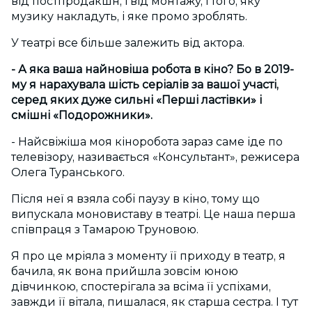
від постпродакшн, і від монтажу, і того, яку
музику накладуть, і яке промо зроблять.
У театрі все більше залежить від актора.
- А яка ваша найновіша робота в кіно? Бо в 2019-
му я нарахувала шість серіалів за вашої участі,
серед яких дуже сильні «Перші ластівки» і
смішні «Подорожники».
- Найсвіжіша моя кіноробота зараз саме іде по
телевізору, називається «Консультант», режисера
Олега Туранського.
Після неї я взяла собі паузу в кіно, тому що
випускала моновиставу в театрі. Це наша перша
співпраця з Тамарою Труновою.
Я про це мріяла з моменту її приходу в театр, я
бачила, як вона прийшла зовсім юною
дівчинкою, спостерігала за всіма її успіхами,
завжди її вітала, пишалася, як старша сестра. І тут