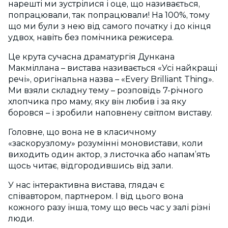
нарешті ми зустрілися і оце, що називається,
попрацювали, так попрацювали! На 100%, тому
що ми були з нею від самого початку і до кінця
удвох, навіть без помічника режисера.
Це крута сучасна драматургія Дункана
Макміллана – вистава називається «Усі найкращі
речі», оригінальна назва – «Every Brilliant Thing».
Ми взяли складну тему – розповідь 7-річного
хлопчика про маму, яку він любив і за яку
боровся – і зробили наповнену світлом виставу.
Головне, що вона не в класичному
«заскорузлому» розумінні моновистави, коли
виходить один актор, з листочка або напам’ять
щось читає, відгородившись від зали.
У нас інтерактивна вистава, глядач є
співавтором, партнером. І від цього вона
кожного разу інша, тому що весь час у залі різні
люди.