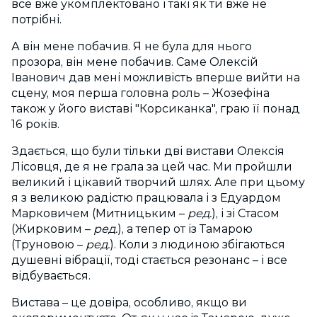
все вже укомплектовано і такі як ти вже не
потрібні.
А він мене побачив. Я не була для нього
прозора, він мене побачив. Саме Олексій
Іванович дав мені можливість вперше вийти на
сцену, моя перша головна роль – Жозефіна
також у його виставі "Корсиканка", граю її понад
16 років.
Здається, що були тільки дві вистави Олексія
Лісовця, де я не грала за цей час. Ми пройшли
великий і цікавий творчий шлях. Але при цьому
я з великою радістю працювала і з Едуардом
Марковичем (Митницьким –
ред.
), і зі Стасом
(Жирковим –
ред.
), а тепер от із Тамарою
(Труновою –
ред.
). Коли з людиною збігаються
душевні вібрації, тоді стається резонанс – і все
відбувається.
Вистава – це довіра, особливо, якщо ви