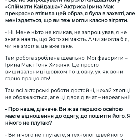
«Спіймати Кайдаша»? Актриса Ірина Мак
прекрасно втілила цей образ, я була в захваті, але
мені здається, що ви теж могли класно зіграти.
- Ні. Мене ніхто не кликав, не запрошував, я не
знала навіть, що його знімають. А чи змогла б я,
чи не змогла, це вже таке.
Там робота зроблена ідеально. Мої фаворити –
Ірина Мак і Тоня Хижняк. Це просто
вишивальниці шовком по шовку, ух, як вони
гарно працюють!
Там всі акторські роботи достойні, нехай хлопці
не ображаються, але ці двоє дівчат – нереальні!
- Про наше, дівчаче. Ви ж за першою освітою
маєте відношення до одягу, до пошиття його. Я
нічого не плутаю?
- Ви нічого не плутаєте, я технолог швейного