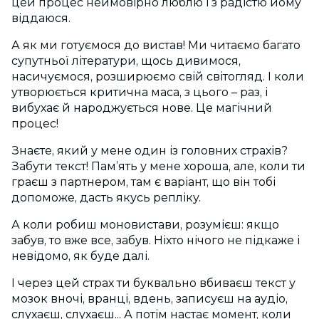
цей процес неймовірно люблю і з радістю йому
віддаюся.
А як ми готуємося до вистав! Ми читаємо багато
супутньої літератури, щось дивимося,
насичуємося, розширюємо свій світогляд. І коли
утворюється критична маса, з цього – раз, і
вибухає й народжується нове. Це магічний
процес!
Знаєте, який у мене один із головних страхів?
Забути текст! Пам’ять у мене хороша, але, коли ти
граєш з партнером, там є варіант, що він тобі
допоможе, дасть якусь репліку.
А коли робиш моновистави, розумієш: якщо
забув, то вже все, забув. Ніхто нічого не підкаже і
невідомо, як буде далі.
І через цей страх ти буквально вбиваєш текст у
мозок вночі, вранці, вдень, записуєш на аудіо,
слухаєш, слухаєш... А потім настає момент, коли