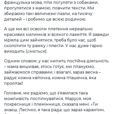
французька мова, піти погуляти з собаками,
прогулятися з мамою, повчити тексти. Ми
збираємо такі величезні пазли, на тисячу
деталей – і робимо це всією родиною.
А ще ми всі освоїли плетення нереально
красивих килимків зі всякого лахміття. Я завжди
мріяла цим зайнятися, треба було час, щоб
сколотити ту рамку і плести. У нас дуже гарно
виходить (
сміється
).
Одним словом, у нас кипить постійна діяльність
– мама вишиває, хтось готує, ми плануємо,
займаємося справами, і взагалі, зараз весна –
радує кожна квіточка, кожна пташечка, яка
пролітає!
Головне, ми радіємо, що з’явилася така
можливість поспілкуватися. Маруся, моя
похресниця і племінниця, сказала мені: «Ти
знаєш, Лесічко, я така рада, що зараз карантин,