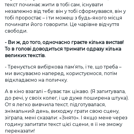
текст починає жити в тобі сам, існувати
незалежно від тебе: він у тобі сформувався, він у
тобі проростає – і ти можеш з будь-якого місця
починати його говорити. Це чарівне відчуття
свободи.
- Ви ж, до того, одночасно граєте кілька вистав!
То в голові доводиться тримати одразу кілька
великих текстів.
- Тренується вибіркова пам’ять, і те, що треба –
ми висуваємо наперед, користуємося, потім
відкладаємо на поличку.
А в кіно взагалі – буває так цікаво. (Я запитувала,
до речі, у своїх колег, і це дуже поширена штука).
От я легко вивчила текст, підготувалася,
знімальний день, виходжу грати свою сцену,
зіграла, мені сказали: «Знято». І якщо мене через
годину запитати текст цієї сцени, я її не зможу
переказати!