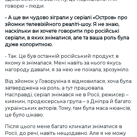
говорю – люди.
- А ще ви чудово зіграли у серіалі «Остров» про
зйомки телевізійного реаліті-шоу. Я не знаю,
наскільки ви хочете говорити про російські
серіали, в яких знімалися, але та ваша роль була
дуже колоритною.
- Так. Це був останній російський продукт, в
якому я знімалася. Мені навіть за нього якусь
нагороду давали, я за нею не поїхала, зрозуміло.
Від зйомок у Говорухіна я відмовилася, хоча була
затверджена на роль, а тут працювала.
Насправді, серіал знімався не в Росії, режисер –
киянин, продюсерська група – з Дніпра й багато
українських акторів. Тому, там була маса нюансів,
це було цікаво.
Після цього мене багато кликали зніматися в
Росії, до речі, навіть нещодавно. Але я не можу