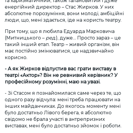
та харизматичний, також талановитий і дуже
енергійний директор – Стас Жирков. У них
абсолютне порозуміння, вони молоді, амбіційні
люди, що, мені здається, іде на користь театру.
При тому, що я любила Едуарда Марковича
(Митницького –
ред
.), дуже… Просто зараз – це
такий інший етап. Театр – живий організм, він
має постійно змінюватися, це надзвичайно
корисно.
- А як Жирков відпустив вас грати виставу в
театрі «Актор»? Він не ревнивий керівник? У
професійному розумінні, маю на увазі.
- Зі Стасом я познайомилася саме через те, що
одного разу відчула: мені треба працювати на
інших майданчиках. До якогось моменту мені
було достатньо Лівого берега, я абсолютно
свідомо не брала участі в антрепризних
виставах, мені було достатньо зйомок і роботи.