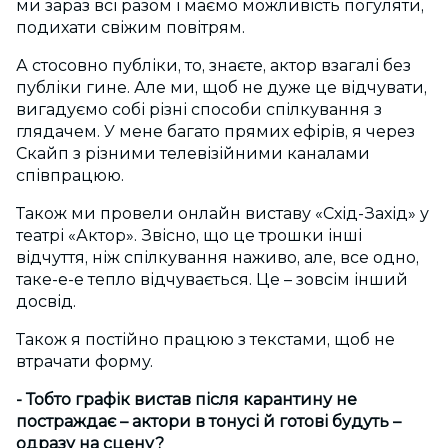
ми зараз всі разом і маємо можливість погуляти,
подихати свіжим повітрям.
А стосовно публіки, то, знаєте, актор взагалі без
публіки гине. Але ми, щоб не дуже це відчувати,
вигадуємо собі різні способи спілкування з
глядачем. У мене багато прямих ефірів, я через
Скайп з різними телевізійними каналами
співпрацюю.
Також ми провели онлайн виставу «Схід-Захід» у
театрі «Актор». Звісно, що це трошки інші
відчуття, ніж спілкування наживо, але, все одно,
таке-е-е тепло відчувається. Це – зовсім інший
досвід.
Також я постійно працюю з текстами, щоб не
втрачати форму.
- Тобто графік вистав після карантину не
постраждає – актори в тонусі й готові будуть –
одразу на сцену?