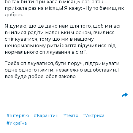
бо так би ти приїхала в місяць раз, а так –
приїхала раз на місяць! Я кажу: «Ну то бачиш, як
добре».
Я думаю, що це дано нам для того, щоб ми всі
вчилися радіти маленьким речам, вчилися
спілкуватися, тому що ми в нашому
ненормальному ритмі життя відучилися від
нормального спілкування в сім’ї.
Треба спілкуватися, бути поруч, підтримувати
одне одного і жити, незалежно від обставин. І
все буде добре, обов’язково!
#Інтерв'ю
#Карантин
#театр
#Актриса
#Україна