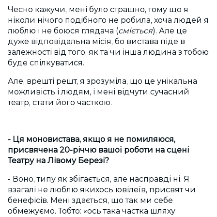
Чесно кажучи, мені було страшно, тому що я
ніколи нічого подібного не робила, хоча людей я
люблю і не боюся глядача (
сміється
). Але це
дуже відповідальна місія, бо вистава піде в
залежності від того, як та чи інша людина з тобою
буде спілкуватися.
Але, врешті решт, я зрозуміла, що це унікальна
можливість і людям, і мені відчути сучасний
театр, стати його часткою.
- Ця моновистава, якщо я не помиляюся,
присвячена 20-річчю вашої роботи на сцені
Театру на Лівому Березі?
- Воно, типу як збігається, але насправді ні. Я
взагалі не люблю якихось ювілеїв, присвят чи
бенефісів. Мені здається, що так ми себе
обмежуємо. Тобто: «ось така частка шляху