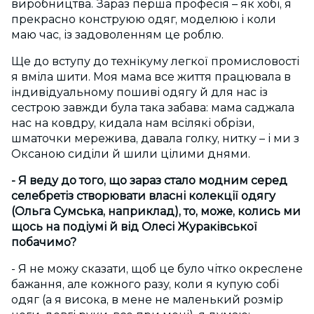
виробництва. Зараз перша професія – як хобі, я
прекрасно конструюю одяг, моделюю і коли
маю час, із задоволенням це роблю.
Ще до вступу до технікуму легкої промисловості
я вміла шити. Моя мама все життя працювала в
індивідуальному пошиві одягу й для нас із
сестрою завжди була така забава: мама саджала
нас на ковдру, кидала нам всілякі обрізи,
шматочки мережива, давала голку, нитку – і ми з
Оксаною сиділи й шили цілими днями.
- Я веду до того, що зараз стало модним серед
селебретіз створювати власні колекції одягу
(Ольга Сумська, наприклад), то, може, колись ми
щось на подіумі й від Олесі Жураківської
побачимо?
- Я не можу сказати, щоб це було чітко окреслене
бажання, але кожного разу, коли я купую собі
одяг (а я висока, в мене не маленький розмір