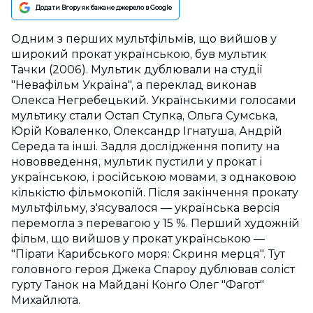
Додати Вгору як бажане джерело в Google
Одним з перших мультфільмів, що вийшов у
широкий прокат українською, був мультик
Тачки (2006). Мультик дублювали на студії
"Невафільм Україна", а переклад виконав
Олекса Негребецький. Українськими голосами
мультику стали Остап Ступка, Ольга Сумська,
Юрій Коваленко, Олександр Ігнатуша, Андрій
Середа та інші. Задля дослідження попиту на
нововведення, мультик пустили у прокат і
українською, і російською мовами, з однаковою
кількістю фільмокопій. Після закінчення прокату
мультфільму, з'ясувалося — українська версія
перемогла з перевагою у 15 %. Перший художній
фільм, що вийшов у прокат українською —
"Пірати Карибського моря: Скриня мерця". Тут
головного героя Джека Спароу дублював соліст
гурту Танок на Майдані Конґо Олег "Фагот"
Михайлюта.