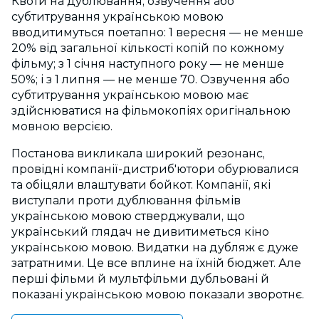
Квоти на дублювання, озвучення або
субтитрування українською мовою
вводитимуться поетапно: 1 вересня — не менше
20% від загальної кількості копій по кожному
фільму; з 1 січня наступного року — не менше
50%; і з 1 липня — не менше 70. Озвучення або
субтитрування українською мовою має
здійснюватися на фільмокопіях оригінальною
мовною версією.
Постанова викликала широкий резонанс,
провідні компанії-дистриб'ютори обурювалися
та обіцяли влаштувати бойкот. Компанії, які
виступали проти дублювання фільмів
українською мовою стверджували, що
український глядач не дивитиметься кіно
українською мовою. Видатки на дубляж є дуже
затратними. Це все вплине на їхній бюджет. Але
перші фільми й мультфільми дубльовані й
показані українською мовою показали зворотнє.