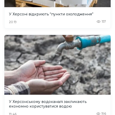
У Херсоні відкриють “пункти охолодження”
157
20:19
У Херсонському водоканалі закликають
економно користуватися водою
196
19:46