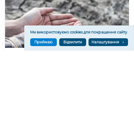
Ми використовуємо cookies для покращення сайту.
Приймаю
Відхилити
Налаштування
У Херсонському водоканалі закликають
економно користуватися водою
196
19:46
Читати ще
МАТЕРІАЛИ ПАРТНЕРІВ