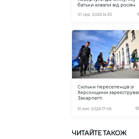
батьки ховали від росіян
01 сер. 2026 14:35
Скільки переселенців із
Херсонщини зареєструва
Закарпатті
31 лип. 2026 17:06
ЧИТАЙТЕ ТАКОЖ