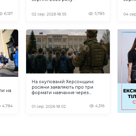
6,137
5,785
02 сер. 2026 18:55
04 сер
На окупованій Херсонщині
росіяни заявляють про три
ли на
формати навчання через
проблеми зі світлом та
інтернетом
4,784
4,316
01 сер. 2026 18:02