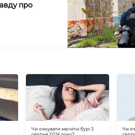
равду про
и
Чи очікувати магнітні бурі 3
Чи оч
серпня 2026 року?
серп