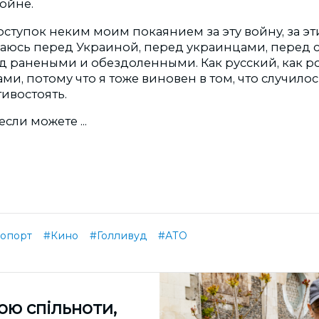
ойне.
оступок неким моим покаянием за эту войну, за эт
каюсь перед Украиной, перед украинцами, перед
д ранеными и обездоленными. Как русский, как р
и, потому что я тоже виновен в том, что случилось.
ивостоять.
сли можете ...
опорт
#Кино
#Голливуд
#АТО
ою спільноти,