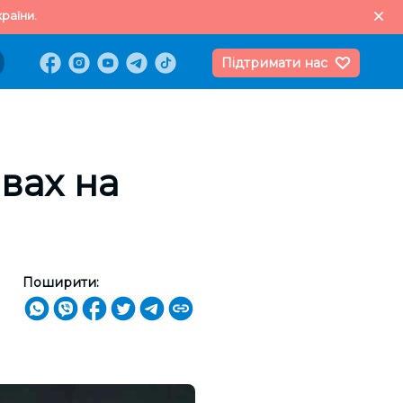
раїни.
Підтримати нас
вах на
Поширити: