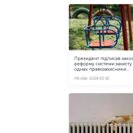
Президент підписав зако
реформу системи захисту 
однак правозахисники
критикують його
06 сер. 2026 20:52