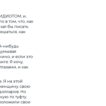
 ИДИОТОМ, и,
о в том, что, как
нал бы писать
ешаться, как
ой-нибудь
думывая
кино, и если это
ге. Я хочу,
глазами, и как
. Я на этой
 женщину, свою
долларов. Но
кую-то туфту.
 положили свои