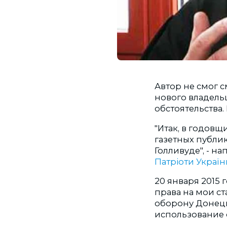
Автор не
с
мог
с
нового
владель
обстоятельства.
"Итак, в годовщ
газетных публи
Голливуде", -
нап
Патріоти Україн
20 января 2015
права на мои ст
оборону Донецк
использование о