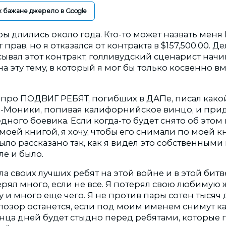
к бажане джерело в Google
ы длились около года. Кто-то может назвать меня
прав, но я отказался от контракта в $157,500.00. Дел
ывал этот контракт, голливудский сценарист начи
а эту тему, в который я мог бы только косвенно вм
бы про ПОДВИГ РЕБЯТ, погибших в ДАПе, писал как
а-Моники, попивая калифорнийское винцо, и при
ного боевика. Если когда-то будет снято об этом 
 моей книгой, я хочу, чтобы его снимали по моей кни
ыло рассказано так, как я видел это собственными 
ле и было.
а своих лучших ребят на этой войне и в этой битве
ерял много, если не все. Я потерял свою любимую
и много еще чего. Я не против пары сотен тысяч 
 позор останется, если под моим именем снимут ка
онца дней будет стыдно перед ребятами, которые