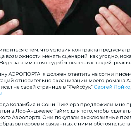
мириться
с
тем
,
что условия контракта
предусматр
ца
возможности
менять
сценарий,
как
угодно
,
иск
Ведь
за этим стоят
судьбы
реальных
людей
,
реаль
ину АЭРОПОРТА, я должен ответить на сотни писем
каций относительно экранизации моего романа 
исал на своей
странице в "
Фейсбук"
Сергей
Лойко
и.
 года Коламбия и Сони Пикчерз предложили мне п
атьи в Лос-Анджелес Таймс для того, чтобы сделат
ого Аэропорта. Они покупали эксклюзивные прав
бразов героев и связанных с ними обстоятельств 