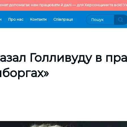
онат допомагає нам працювати й далі — для Херсонщини та всієї Ук
и
Про нас
Контакти
Cпівпраця
азал Голливуду в пра
иборгах»