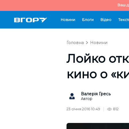
Ваш д
Новини
Блоги
Відео
Текст
Головна
Новини
Лойко отк
кино о «к
Валерія Гресь
Автор
23 січня 2016 10:49
812