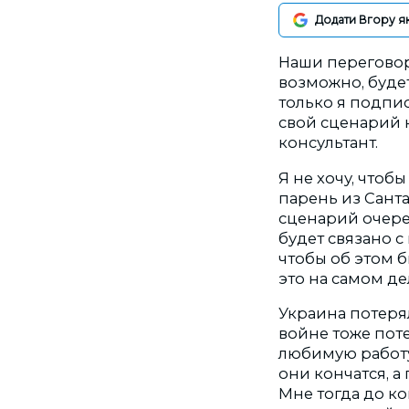
Додати Вгору я
Наши переговор
возможно, будет 
только я подпис
свой сценарий н
консультант.
Я не хочу, что
парень из Сант
сценарий очеред
будет связано с
чтобы об этом б
это на самом де
Украина потерял
войне тоже пот
любимую работу 
они кончатся, а
Мне тогда до к