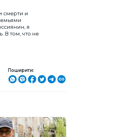
и смерти и
 семьями
оссиянин, я
 В том, что не
Поширити: