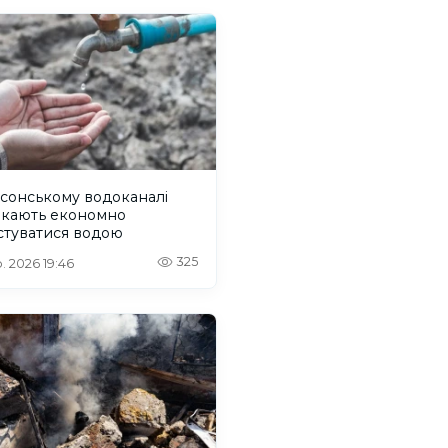
сонському водоканалі
икають економно
стуватися водою
325
. 2026 19:46