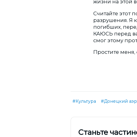
жизни на этой в
Считайте этот п
разрушения. Я 
погибших, пере
КАЮСЬ перед вам
смог этому прот
Простите меня, е
#Культура
#Донецкий аэр
Cтаньте частин