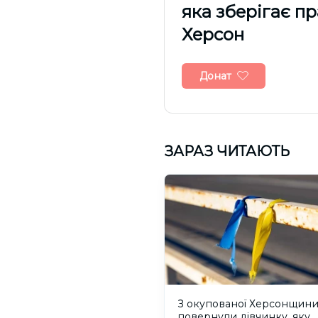
яка зберігає п
Херсон
Донат
ЗАРАЗ ЧИТАЮТЬ
З окупованої Херсонщин
повернули дівчинку, яку