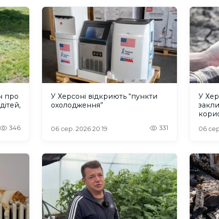
н про
У Херсоні відкриють “пункти
У Хер
дітей,
охолодження”
закл
кори
346
331
06 сер. 2026 20:19
06 сер