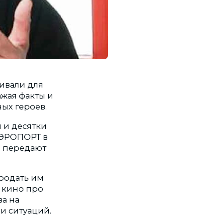
ивали
для
ажая
факты и
ных
героев.
 и десятки
АЭРОПОРТ в
,
передают
родать им
ь кино про
а на
и ситуаций.