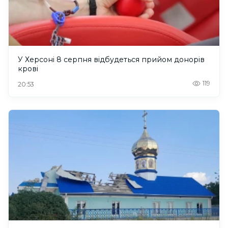
У Херсоні 8 серпня відбудеться прийом донорів
крові
119
20:53