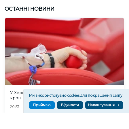
ОСТАННІ НОВИНИ
У Херсоні 8 серпня відбудеться прийом донорів
Ми використовуємо cookies для покращення сайту.
крові
Приймаю
Відхилити
Налаштування
119
20:53