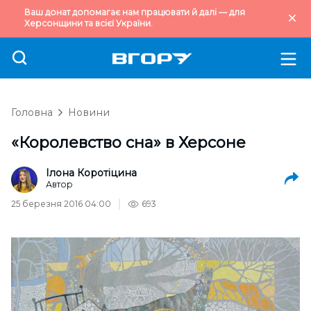
Ваш донат допомагає нам працювати й далі — для
Херсонщини та всієї України.
Головна
Новини
«Королевство сна» в Херсоне
Ілона Коротіцина
Автор
25 березня 2016 04:00
693