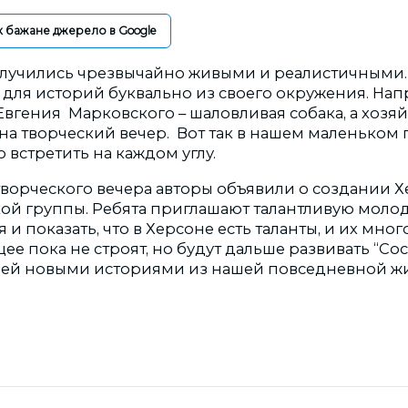
к бажане джерело в Google
олучились чрезвычайно живыми и реалистичными.
 для историй буквально из своего окружения. Нап
вгения Марковского – шаловливая собака, а хозяй
на творческий вечер. Вот так в нашем маленьком 
 встретить на каждом углу.
ворческого вечера авторы объявили о создании 
ой группы. Ребята приглашают талантливую моло
и показать, что в Херсоне есть таланты, и их мног
ее пока не строят, но будут дальше развивать “Со
лей новыми историями из нашей повседневной ж