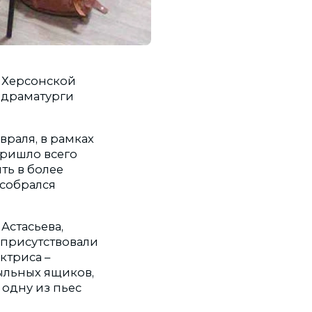
в Херсонской
 драматурги
враля, в рамках
пришло всего
ть в более
 собрался
Астасьева,
 присутствовали
ктриса –
ыльных ящиков,
 одну из пьес