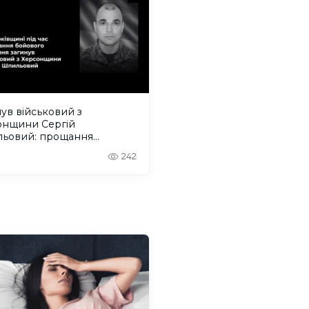
ув військовий з
онщини Сергій
ьовий: прощання
деться на Одещині
242