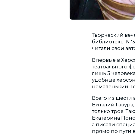
Творческий веч
библиотеке №3,
читали свои ав
Впервые в Херсо
театрального фе
лишь 3 человека
удобные херсонц
немаленький. То
Всего из шести 
Виталий Гавура
только трое. Та
Екатерина Поно
а писали специа
прямо по пути в