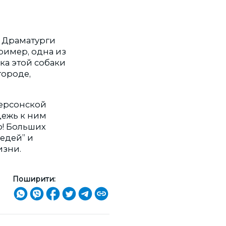
 Драматурги
ример, одна из
ка этой собаки
городе,
Херсонской
дежь к ним
о! Больших
седей” и
изни.
Поширити: