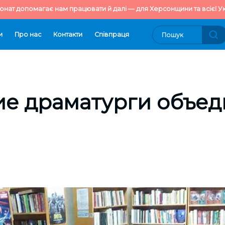
онат допомагає нам працювати й далі — для Херсонщини та всієї Ук
и
Про нас
Контакти
Cпівпраця
ие драматурги объе