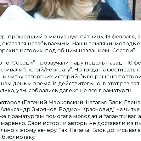
ер, прошедший в минувшую пятницу, 19 февраля, 
 оказался незабываемым. Наши земляки, молодые
торские истории под общим названием “Соседи”.
не “Соседи” прозвучали пару недель назад – 10 фе
стиваля “Лютый/February”. Но тогда на фестиваль 
, и читку авторских историй было решено повтори
ам день и время. И действительно, в этот раз зал
лько, увы, собрались далеко не все драматурги.
авторов (Евгений Марковский, Наталья Блок, Елена 
, Александр Зырянов, Родион Красновид) на читке
кже драматургам помогала молодая и талантливая а
маренко. Свои истории авторы не доставали из п
льно к этому вечеру. Так, Наталья Блок дописывала
 библиотеку.