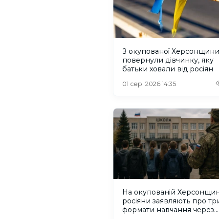
З окупованої Херсонщин
повернули дівчинку, яку
батьки ховали від росіян
01 сер. 2026 14:35
На окупованій Херсонщин
росіяни заявляють про тр
формати навчання через
проблеми зі світлом та