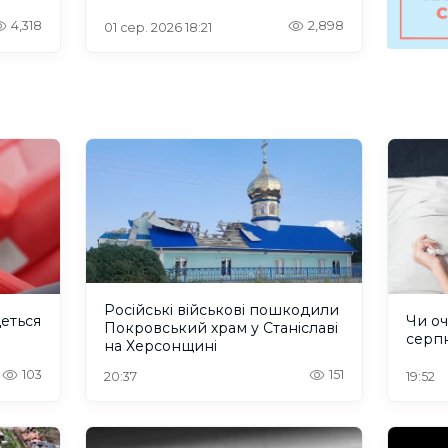
4,318
2,898
01 сер. 2026 18:21
Російські військові пошкодили
деться
Чи оч
Покровський храм у Станіславі
серп
на Херсонщині
103
151
20:37
19:52