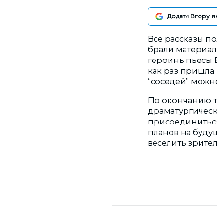
Додати Вгору я
Все рассказы п
брали материал
героинь пьесы Е
как раз пришла 
“соседей” можно
По окончанию т
драматургическ
присоединиться 
планов на будущ
веселить зрите