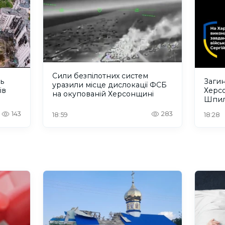
Сили безпілотних систем
ть
Загин
уразили місце дислокації ФСБ
ів
Херс
на окупованій Херсонщині
Шпил
відбу
143
283
18:59
18:28