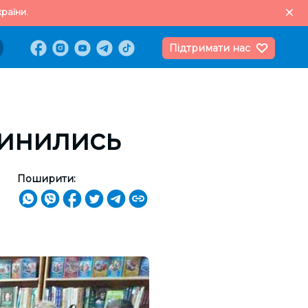
раїни.
Підтримати нас
динились
Поширити: