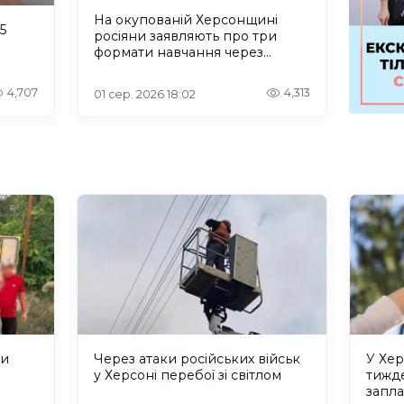
На окупованій Херсонщині
5
росіяни заявляють про три
формати навчання через
проблеми зі світлом та
інтернетом
4,707
4,313
01 сер. 2026 18:02
ли
Через атаки російських військ
У Хер
у Херсоні перебої зі світлом
тижде
запла