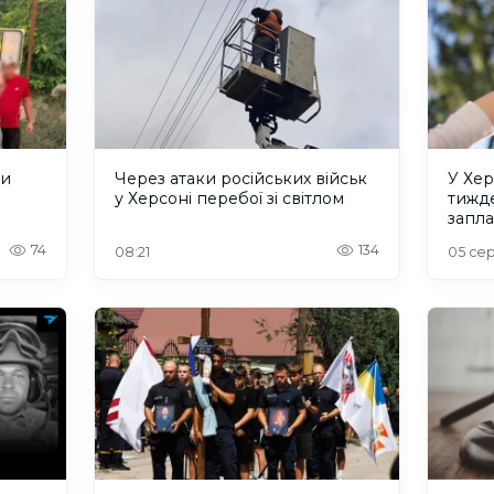
ли
Через атаки російських військ
У Хер
у Херсоні перебої зі світлом
тижде
запла
74
134
08:21
05 сер