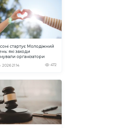
соні стартує Молодіжний
нь: які заходи
нували організатори
472
. 2026 21:14