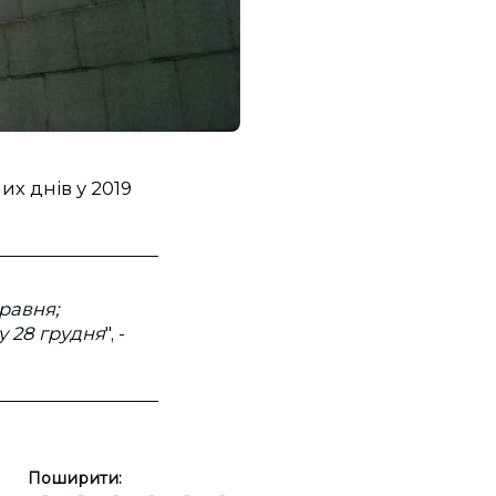
х днів у 2019
травня;
у 28 грудня
", -
Поширити: