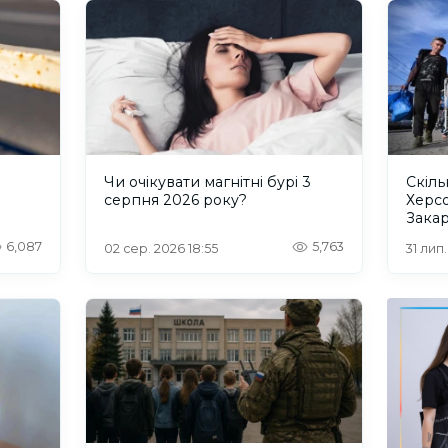
и
Чи очікувати магнітні бурі 3
Скіль
серпня 2026 року?
Херс
Закар
6,087
5,763
02 сер. 2026 18:55
31 лип