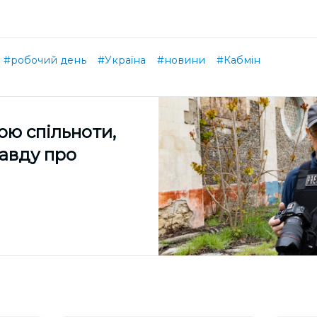
#робочий день
#Україна
#новини
#Кабмін
ою спільноти,
равду про