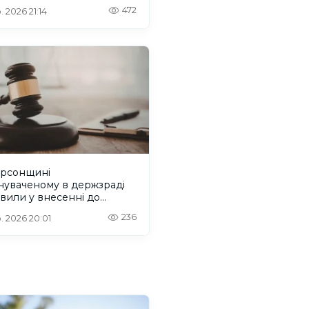
472
. 2026 21:14
ерсонщині
нуваченому в держзраді
вили у внесенні до
ів на обмін
236
. 2026 20:01