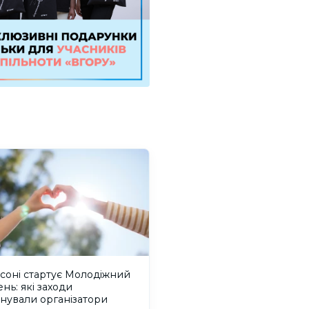
соні стартує Молодіжний
нь: які заходи
нували організатори