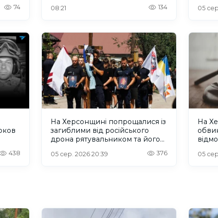
74
134
08:21
05 сер
На Херсонщині попрощалися із
На Х
юков
загиблими від російського
обви
дрона рятувальником та його
відмо
сином
списк
438
376
05 сер. 2026 20:39
05 сер