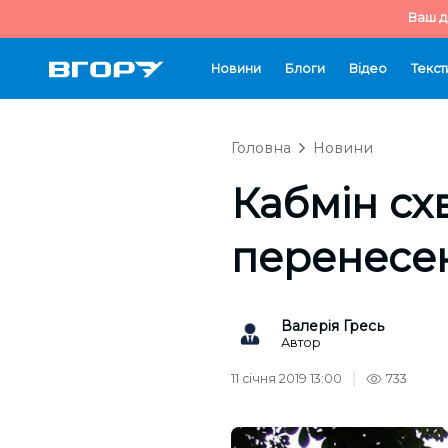
Ваш д
Новини
Блоги
Відео
Текст
Головна
Новини
Кабмін сх
перенесен
Валерія Гресь
Автор
11 січня 2019 13:00
733