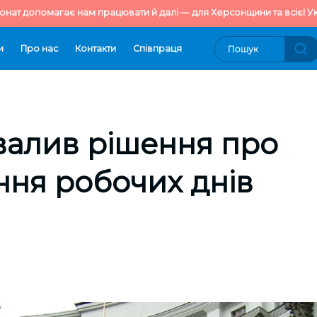
онат допомагає нам працювати й далі — для Херсонщини та всієї Ук
и
Про нас
Контакти
Cпівпраця
валив рішення про
ня робочих днів