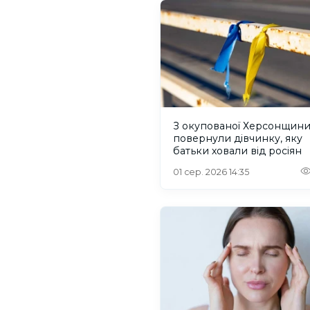
З окупованої Херсонщин
повернули дівчинку, яку
батьки ховали від росіян
01 сер. 2026 14:35