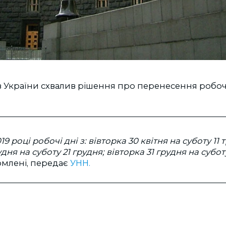
ів України схвалив рішення про перенесення робочи
019 році робочі дні з: вівторка 30 квітня на суботу 11 
дня на суботу 21 грудня; вівторка 31 грудня на субот
омлені, передає
УНН.