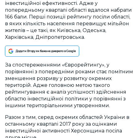
інвестиційної ефективності. Адже у
попередньому кварталі області вдалося набрати
166 бали. Перші позиції рейтингу посіли області,
в яких кількість населення перевищує мільйон
жителів – це такі, як Київська, Одеська,
Харківська, Дніпропетровська.
Додати Вгору як бажане джерело в Google
За спостереженнями «Єврорейтингу», у
порівнянні з попередніми роками стає помітним
зменшення розриву у розвитку окремих
територій. Адже головною метою такого
рейтингування є аналіз успішності здійснення
областю інвестиційної політики у порівнянні з
іншими територіальними утвореннями.
Разом з тим, серед окремих областей України в
останньому кварталі 2017 року за оцінками
інвестиційної активності Херсонщина посіла
друге місце.