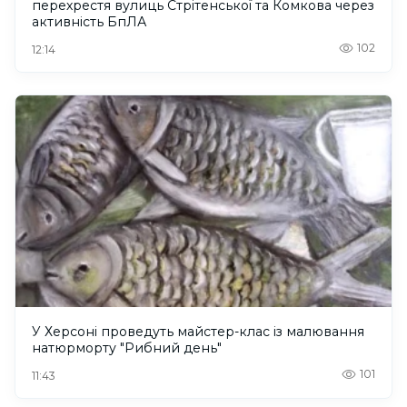
перехрестя вулиць Стрітенської та Комкова через
активність БпЛА
102
12:14
У Херсоні проведуть майстер-клас із малювання
натюрморту "Рибний день"
101
11:43