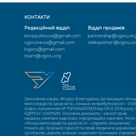
КОНТАКТИ
Редакційний відділ:
Відділ продажів:
ilona.polesova@gmail.com
partnership@vgoru.or
vgorunews@gmail.com
oleksiylehen@vgoru.o
lvgoru@gmail.com
team@vgoru.org
Засновник медіа «Вгору» Благодійна організація «Фон
милосердя та здоров'я», ознака неприбутковості - 003
згідно з рішенням № 17210346001335 від 06.12.2016 року.
ЄДРПОУ: 01497439. Основна діяльність – захист прав
людини, кампанії едвокасі, інформаційні кампанії. Місія
«Фонд милосердя та здоров’я» – сприяти зміцненню
поваги до людської гідності та прав людини в українсь
суспільстві, давати знання і надихати громадян України