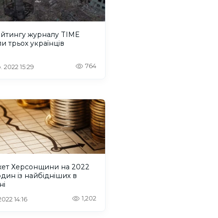
ейтингу журналу TIME
и трьох українців
764
. 2022 15:29
ет Херсонщини на 2022
 один із найбідніших в
ні
1,202
 2022 14:16