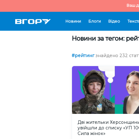
Ваш д
Новини
Блоги
Відео
Текст
Новини за тегом: рей
#рейтинг
знайдено 232 стат
Дві жительки Херсонщин
увійшли до списку «УП 10
Сила жінок»