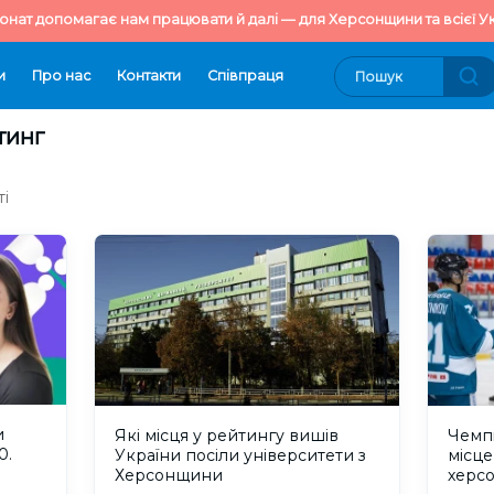
онат допомагає нам працювати й далі — для Херсонщини та всієї Ук
и
Про нас
Контакти
Cпівпраця
тинг
ті
и
Які місця у рейтингу вишів
Чемпі
0.
України посіли університети з
місце
Херсонщини
херсо