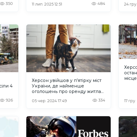
350
484
11 лип. 2025 12:51
24 гру.
Херсо
остан
місце
Херсон увійшов у п’ятірку міст
досл
сіли 4
України, де найменше
оголошень про оренду житла
без дітей і тварин
926
334
05 чер. 2024 17:49
17 гру.