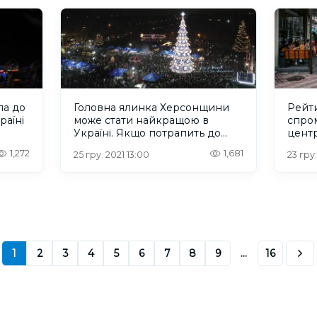
ла до
Головна ялинка Херсонщини
Рейт
раїні
може стати найкращою в
спро
Україні. Якщо потрапить до
центр
рейтингу
місці
1,272
1,681
25 гру. 2021 13:00
23 гру
1
2
3
4
5
6
7
8
9
...
16