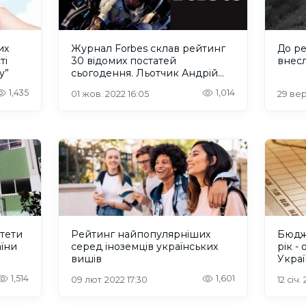
их
Журнал Forbes склав рейтинг
До р
ті
30 відомих постатей
внесл
у”
сьогодення. Льотчик Андрій
Герус – серед них
1,435
1,014
01 жов. 2022 16:05
29 вер
тети
Рейтинг найпопулярніших
Бюдж
аїни
серед іноземців українських
рік -
вишів
Украї
1,514
1,601
09 лют. 2022 17:30
12 січ.