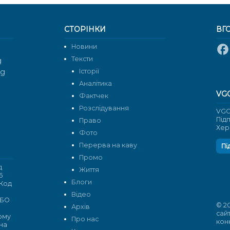
СТОРІНКИ
ВГ
Новини
Тексти
g
rg
Історії
Аналітика
VG
Фактчек
Розслідування
VGO
Під
Право
Хер
Фото
Перерва на каву
Пі
Промо
д
Життя
6
Блоги
 Код
Відео
 БО
© 2
Архів
сай
кому
Про нас
кон
 на