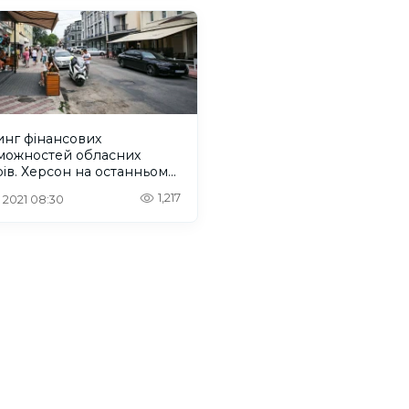
инг фінансових
можностей обласних
ів. Херсон на останньому
1,217
. 2021 08:30