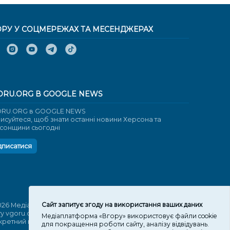
ОРУ У СОЦМЕРЕЖАХ ТА МЕСЕНДЖЕРАХ
ORU.ORG В GOOGLE NEWS
RU.ORG в GOOGLE NEWS
писуйтеся, щоб знати останні новини Херсона та
сонщини сьогодні
дписатися
Cайт запитує згоду на використання ваших даних
026 Медіаплатформа "Вгору". Використання матеріалів
ту vgoru.org лише за умови активного посилання на
Медіаплатформа «Вгору» використовує файли cookie
кретний матеріал не нижче другого абзацу.
для покращення роботи сайту, аналізу відвідувань.