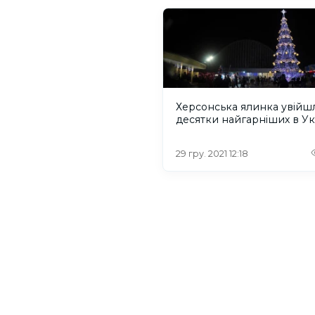
Херсонська ялинка увійш
десятки найгарніших в Ук
29 гру. 2021 12:18