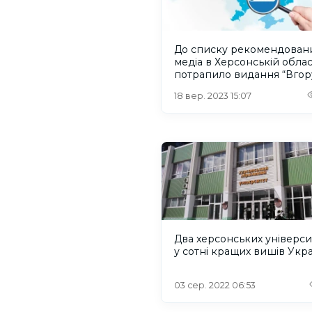
До списку рекомендован
медіа в Херсонській облас
потрапило видання “Вгор
18 вер. 2023 15:07
Два херсонських універси
у сотні кращих вишів Укр
03 сер. 2022 06:53