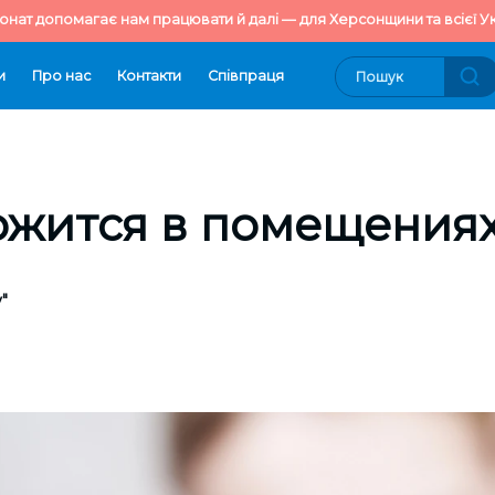
онат допомагає нам працювати й далі — для Херсонщини та всієї Ук
и
Про нас
Контакти
Cпівпраця
ожится в помещения
"