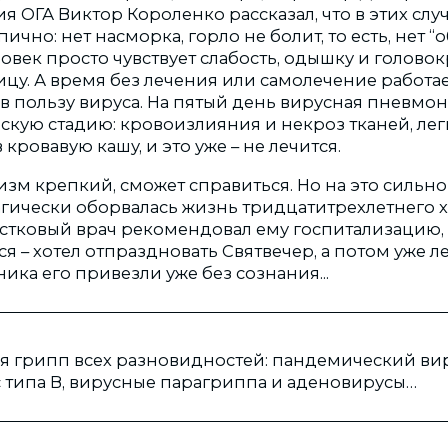
 ОГА Виктор Короленко рассказал, что в этих слу
пично: нет насморка, горло не болит, то есть, нет 
овек просто чувствует слабость, одышку и головок
ицу. А время без лечения или самолечение работа
в пользу вируса. На пятый день вирусная пневмо
скую стадию: кровоизлияния и некроз тканей, лег
кровавую кашу, и это уже – не лечится.
изм крепкий, сможет справиться. Но на это сильн
трагически оборвалась жизнь тридцатитрехлетнего 
астковый врач рекомендовал ему госпитализацию,
ся – хотел отпраздновать Святвечер, а потом уже л
ика его привезли уже без сознания...
я грипп всех разновидностей: пандемический вир
 типа В, вирусные парагриппа и аденовирусы…