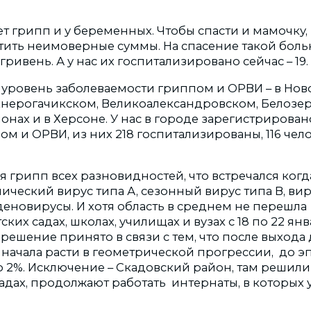
т грипп и у беременных. Чтобы спасти и мамочку, 
тить неимоверные суммы. На спасение такой бол
гривень. А у нас их госпитализировано сейчас – 19.
уровень заболеваемости гриппом и ОРВИ – в Ново
хнерогачикском, Великоалександровском, Белозер
нах и в Херсоне. У нас в городе зарегистрировано
ом и ОРВИ, из них 218 госпитализированы, 116 чело
 грипп всех разновидностей, что встречался когд
ический вирус типа А, сезонный вирус типа В, ви
деновирусы. И хотя область в среднем не перешла
ских садах, школах, училищах и вузах с 18 по 22 ян
 решение принято в связи с тем, что после выхода
 начала расти в геометрической прогрессии, до 
о 2%. Исключение – Скадовский район, там решили
адах, продолжают работать интернаты, в которых у