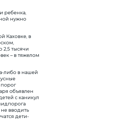
и ребенка,
ьной нужно
й Каховке, в
ском,
 2,5 тысячи
век – в тяжелом
а-либо в нашей
русные
 порог
варя объявлен
 детей с каникул
эпидпорога
 не вводить
чатся дети-