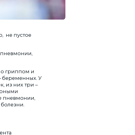
ю, не пустое
й пневмонии,
ело гриппом и
– беременных. У
, из них три –
орными
ме пневмонии,
 болезни.
ента