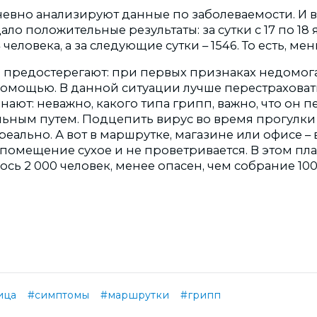
невно анализируют данные по заболеваемости. И 
ало положительные результаты: за сутки с 17 по 18
человека, а за следующие сутки – 1546. То есть, мен
з предостерегают: при первых признаках недомог
помощью. В данной ситуации лучше перестраховать
ют: неважно, какого типа грипп, важно, что он п
ьным путем. Подцепить вирус во время прогулки
еально. А вот в маршрутке, магазине или офисе – 
помещение сухое и не проветривается. В этом пла
сь 2 000 человек, менее опасен, чем собрание 100
ица
#симптомы
#маршрутки
#грипп