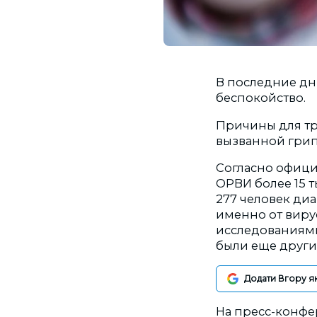
В последние дни
беспокойство.
Причины для тр
вызванной грип
Согласно официа
ОРВИ более 15 т
277 человек диа
именно от виру
исследованиями 
были еще други
Додати Вгору я
На пресс-конфе