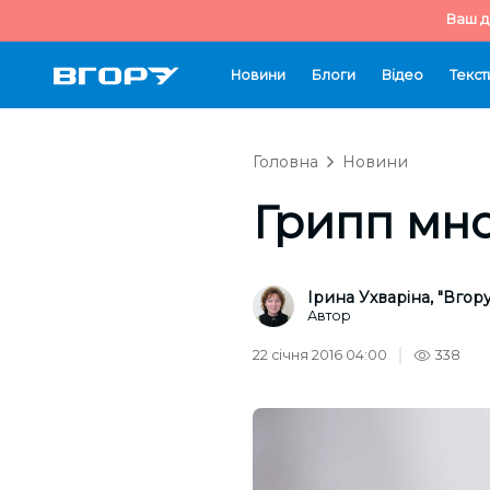
Ваш д
Новини
Блоги
Відео
Текст
Головна
Новини
Грипп мн
Ірина Ухваріна, "Вгору
Автор
22 січня 2016 04:00
338