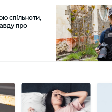
ою спільноти,
равду про