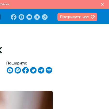
раїни.
Підтримати нас
х
Поширити: