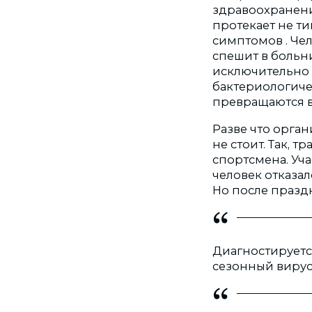
здравоохранения
протекает не ти
симптомов . Чел
спешит в больн
исключительно 
бактериологиче
превращаются в 
Разве что орган
не стоит. Так, 
спортсмена. Уч
человек отказал
Но после праздн
Диагностируетс
сезонный вирус