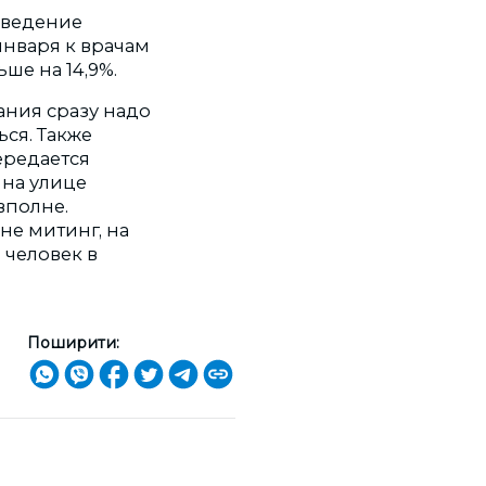
введение
 января к врачам
ьше на 14,9%.
ания сразу надо
ся. Также
ередается
 на улице
вполне.
не митинг, на
 человек в
Поширити: