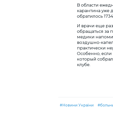
В области ежед
карантина уже д
обратилось 1734 
И врачи еще ра
обращаться за 
медики напомина
воздушно-капел
практически нер
Особенно, если 
который собрало
клубе.
#Новини України
#больн