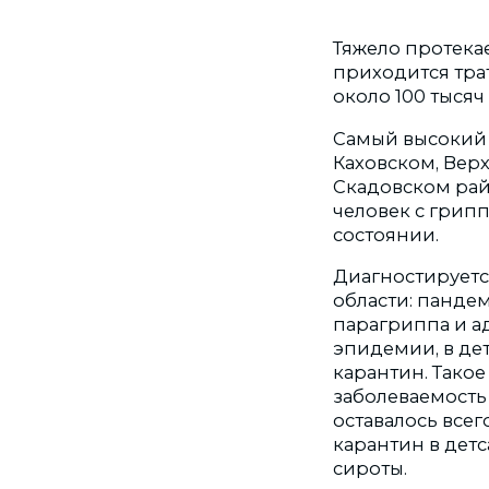
Тяжело протекае
приходится тра
около 100 тысяч 
Самый высокий 
Каховском, Вер
Скадовском райо
человек с грипп
состоянии.
Диагностируется
области: пандем
парагриппа и а
эпидемии, в дет
карантин. Такое
заболеваемость
оставалось всег
карантин в детс
сироты.