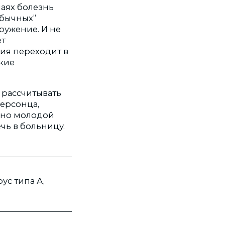
чаях болезнь
“обычных”
ружение. И не
ет
ния переходит в
кие
о рассчитывать
херсонца,
 но молодой
ечь в больницу.
ус типа А,