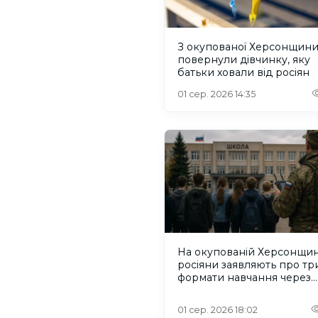
З окупованої Херсонщин
повернули дівчинку, яку
батьки ховали від росіян
01 сер. 2026 14:35
На окупованій Херсонщин
росіяни заявляють про тр
формати навчання через
проблеми зі світлом та
інтернетом
01 сер. 2026 18:02