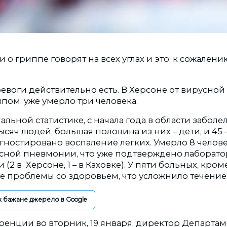
 о гриппе говорят на всех углах и это, к сожалени
евоги действительно есть. В Херсоне от вирусно
пом, уже умерло три человека.
льной статистике, с начала года в области забол
ысяч людей, большая половина из них – дети, и 45 
гностировано воспаление легких. Умерло 8 человек
сной пневмонии, что уже подтверждено лаборат
(2 в Херсоне, 1 – в Каховке). У пяти больных, кро
е проблемы со здоровьем, что усложнило течение
к бажане джерело в Google
ренции во вторник, 19 января, директор Департам