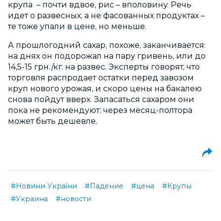
крупа – почти вдвое, рис – вполовину. Речь
идет о развесных, а не фасованных продуктах –
те тоже упали в цене, но меньше.
А прошлогодний сахар, похоже, заканчивается:
на днях он подорожал на пару гривень, или до
14,5-15 грн./кг. на развес. Эксперты говорят, что
торговля распродает остатки перед завозом
круп нового урожая, и скоро цены на бакалею
снова пойдут вверх. Запасаться сахаром они
пока не рекомендуют: через месяц-полтора
может быть дешевле.
#Новини України
#Падение
#цена
#Крупы
#Украина
#новости