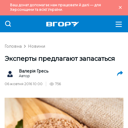
Ваш донат допомагає нам працювати й далі — для
Херсонщини та всієї України.
Головна
Новини
Эксперты предлагают запасаться
Валерія Гресь
Автор
06 жовтня 2016 10:00
756