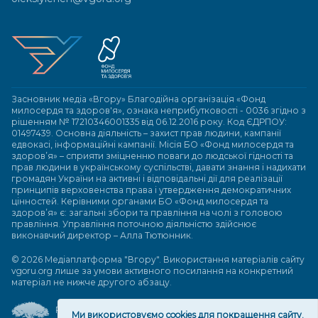
Засновник медіа «Вгору» Благодійна організація «Фонд
милосердя та здоров'я», ознака неприбутковості - 0036 згідно з
рішенням № 17210346001335 від 06.12.2016 року. Код ЄДРПОУ:
01497439. Основна діяльність – захист прав людини, кампанії
едвокасі, інформаційні кампанії. Місія БО «Фонд милосердя та
здоров’я» – сприяти зміцненню поваги до людської гідності та
прав людини в українському суспільстві, давати знання і надихати
громадян України на активні і відповідальні дії для реалізації
принципів верховенства права і утвердження демократичних
цінностей. Керівними органами БО «Фонд милосердя та
здоров’я» є: загальні збори та правління на чолі з головою
правління. Управління поточною діяльністю здійснює
виконавчий директор – Алла Тютюнник.
© 2026 Медіаплатформа "Вгору". Використання матеріалів сайту
vgoru.org лише за умови активного посилання на конкретний
матеріал не нижче другого абзацу.
Розробка та підтримка веб-сайту
Ми використовуємо cookies для покращення сайту.