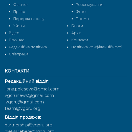
Фактчек
Розслідування
Право
Фото
Перерва на каву
Промо
Життя
Блоги
Відео
Архів
Про нас
Контакти
Редакційна політика
Політика конфіденційності
Cпівпраця
КОНТАКТИ
Редакційний відділ:
ilona.polesova@gmail.com
vgorunews@gmail.com
lvgoru@gmail.com
team@vgoru.org
Відділ продажів:
partnership@vgoru.org
oleksiylehen@vgoru.org