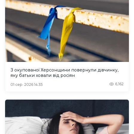
З окупованої Херсонщини повернули дівчинку,
яку батьки ховали від росіян
6,162
01 сер. 2026 14:35