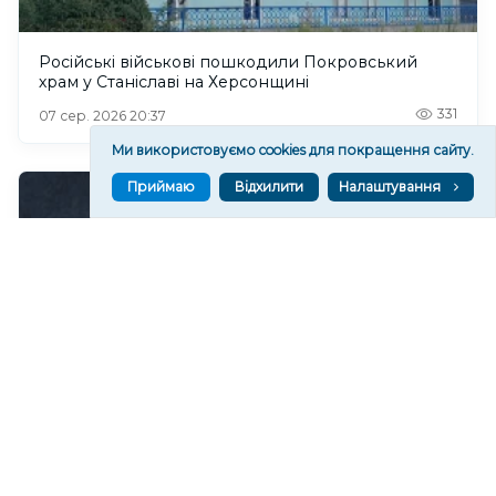
Російські військові пошкодили Покровський
храм у Станіславі на Херсонщині
331
07 сер. 2026 20:37
Ми використовуємо cookies для покращення сайту.
Приймаю
Відхилити
Налаштування
Чи очікувати магнітні бурі 8 серпня 2026 року?
635
07 сер. 2026 19:52