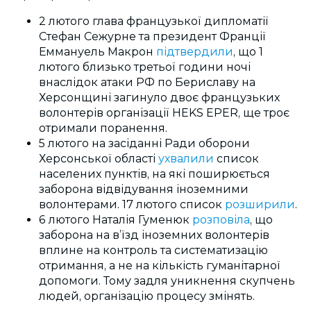
2 лютого глава французької дипломатії
Стефан Сежурне та президент Франції
Еммануель Макрон
підтвердили
, що 1
лютого близько третьої години ночі
внаслідок атаки РФ по Бериславу на
Херсонщині загинуло двоє французьких
волонтерів організації HEKS EPER, ще троє
отримали поранення.
5 лютого на засіданні Ради оборони
Херсонської області
ухвалили
список
населених пунктів, на які поширюється
заборона відвідування іноземними
волонтерами. 17 лютого список
розширили
.
6 лютого Наталія Гуменюк
розповіла
, що
заборона на в’їзд іноземних волонтерів
вплине на контроль та систематизацію
отримання, а не на кількість гуманітарної
допомоги. Тому задля уникнення скупчень
людей, організацію процесу змінять.