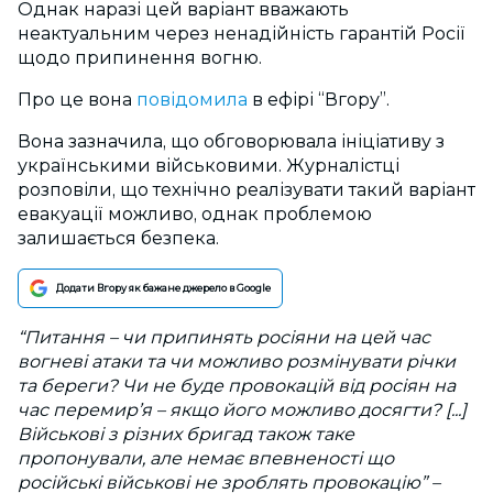
Однак наразі цей варіант вважають
неактуальним через ненадійність гарантій Росії
щодо припинення вогню.
Про це вона
повідомила
в ефірі “Вгору”.
Вона зазначила, що обговорювала ініціативу з
українськими військовими. Журналістці
розповіли, що технічно реалізувати такий варіант
евакуації можливо, однак проблемою
залишається безпека.
Додати Вгору як бажане джерело в Google
“Питання
–
чи припинять росіяни на цей час
вогневі атаки та чи можливо розмінувати річки
та береги? Чи не буде провокацій від росіян на
час перемир’я
–
якщо його можливо досягти? [...]
Військові з різних бригад також таке
пропонували, але немає впевненості що
російські військові не зроблять провокацію” –