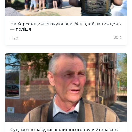
На Херсонщині евакуювали 74 людей за тиждень,
— поліція
2
11:20
Суд заочно засудив колишнього гауляйтера села