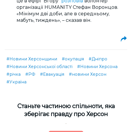
це в ефірі “Вгору”
розповів
волонтер
організації HUMANITY Стефан Воронцов.
«Мінімум дві доби, але в середньому,
мабуть, тиждень»,
– сказав він.
#Новини Херсонщини
#окупація
#Дніпро
#Новини Херсонської області
#Новини Херсона
#річка
#РФ
#Евакуація
#новини Херсон
#Україна
Cтаньте частиною спільноти, яка
зберігає правду про Херсон