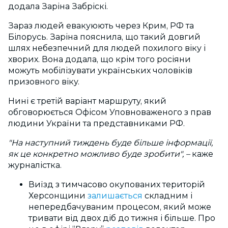
додала Заріна Забріскі.
Зараз людей евакуюють через Крим, РФ та
Білорусь. Заріна пояснила, що такий довгий
шлях небезпечний для людей похилого віку і
хворих. Вона додала, що крім того росіяни
можуть мобілізувати українських чоловіків
призовного віку.
Нині є третій варіант маршруту, який
обговорюється Офісом Уповноваженого з прав
людини України та представниками РФ.
"На наступний тиждень буде більше інформації,
як це конкретно можливо буде зробити", –
каже
журналістка.
Виїзд з тимчасово окупованих територій
Херсонщини
залишається
складним і
непередбачуваним процесом, який може
тривати від двох діб до тижня і більше. Про