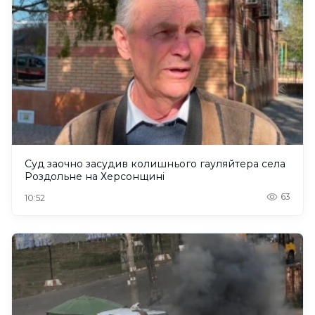
Суд заочно засудив колишнього гауляйтера села
Роздольне на Херсонщині
63
10:52