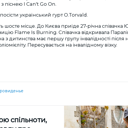
з піснею I Can't Go On.
посісти український гурт О.Torvald.
ь шосте місце. До Києва приїде 27-річна співачка 
цію Flame Is Burning. Співачка відкривала Паралі
ина з дитинства має першу групу інвалідності після
іомієліту. Пересувається на інвалідному візку.
ровиденье
ою спільноти,