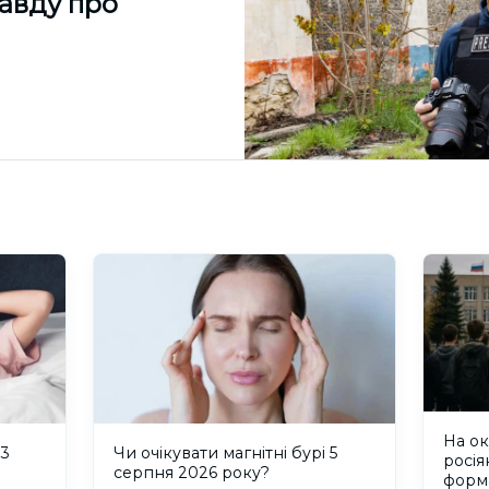
равду про
На о
 3
Чи очікувати магнітні бурі 5
росія
серпня 2026 року?
форм