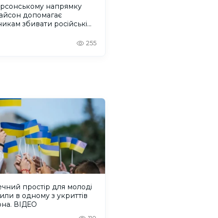
ерсонському напрямку
Тайсон допомагає
никам збивати російські
ілотники
255
чний простір для молоді
или в одному з укриттів
она. ВІДЕО