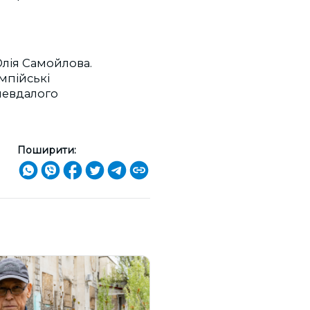
Юлія Самойлова.
мпійські
 невдалого
Поширити: