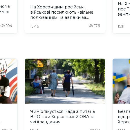
На Х
ися з
На Херсонщині російські
пес 
м зі
військові посилюють «вільне
зеніт
полювання» на автівки за
безп
допомогою дронів
104
176
15:46
15:11
Чим опікується Рада з питань
Безпе
ВПО при Херсонській ОВА та
відкр
які її завдання
Херс