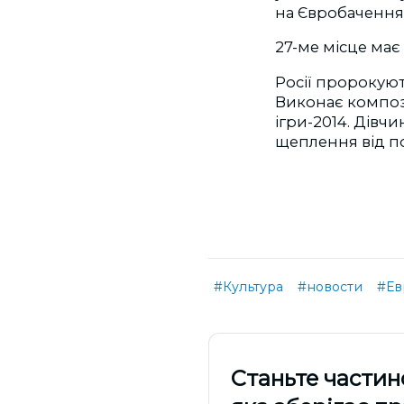
на Євробачення 
27-ме місце має 
Росії пророкуют
Виконає компози
ігри-2014. Дівч
щеплення від пол
#Культура
#новости
#Ев
Cтаньте частин