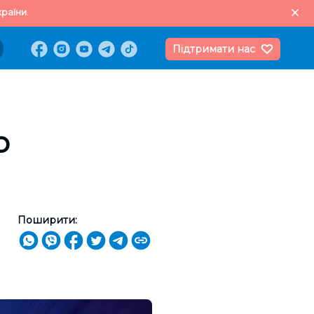
раїни.
Підтримати нас
о
Поширити: