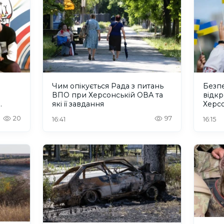
Чим опікується Рада з питань
Безпе
ВПО при Херсонській ОВА та
відкр
які її завдання
Херс
20
97
16:41
16:15