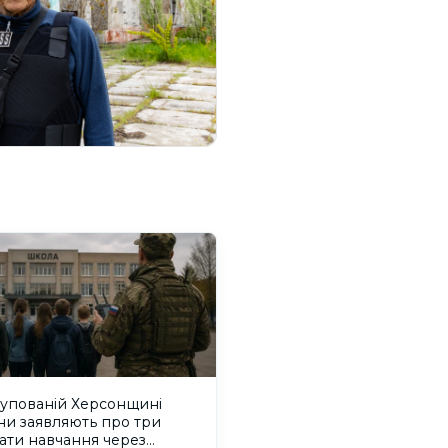
купованій Херсонщині
ни заявляють про три
ати навчання через