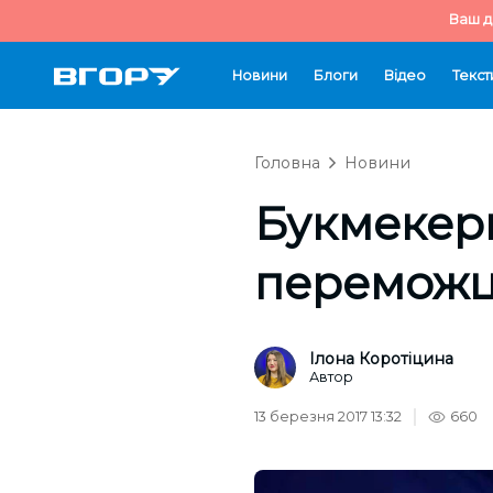
Ваш д
Новини
Блоги
Відео
Текст
Головна
Новини
Букмекер
переможц
Ілона Коротіцина
Автор
13 березня 2017 13:32
660