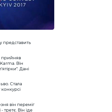
ку представить
і прийняв
 Karma. Він
ятірки". Дані
ьво. Стала
у конкурсі
езня він переміг
 третє. Він їде