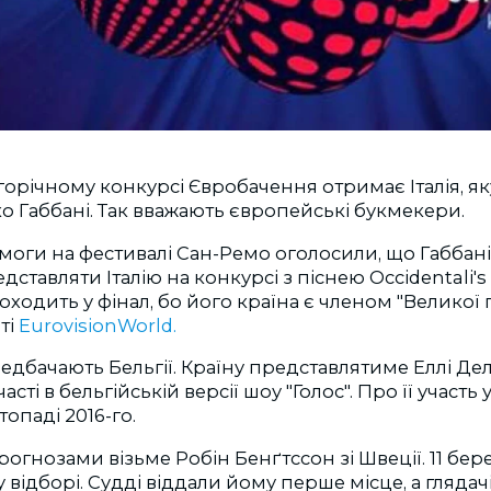
орічному конкурсі Євробачення отримає Італія, я
о Габбані. Так вважають європейські букмекери.
моги на фестивалі Сан-Ремо оголосили, що Габбан
ставляти Італію на конкурсі з піснею Occidentali's
ходить у фінал, бо його країна є членом "Великої п'
ті
EurovisionWorld.
едбачають Бельгії. Країну представлятиме Еллі Дел
асті в бельгійській версії шоу "Голос". Про її участь 
опаді 2016-го.
рогнозами візьме Робін Бенґтссон зі Швеції. 11 бер
відборі. Судді віддали йому перше місце, а глядачі -