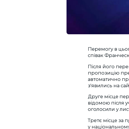
Перемогу в цьог
співак Франческ
Після його пере
пропозицію пред
автоматично про
з'явились на сай
Друге місце пер
відомою після уч
оголосили у лист
Третє місце за п
у національному 