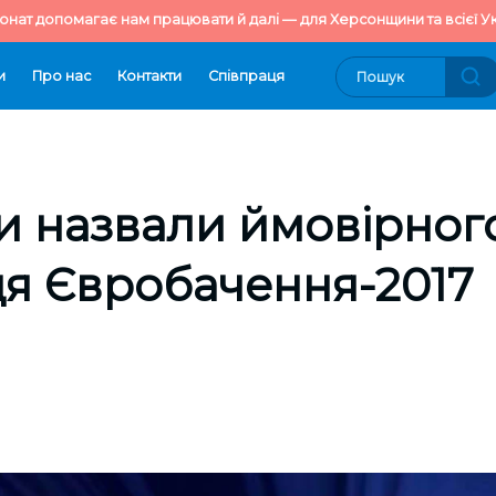
онат допомагає нам працювати й далі — для Херсонщини та всієї Ук
и
Про нас
Контакти
Cпівпраця
и назвали ймовірног
я Євробачення-2017