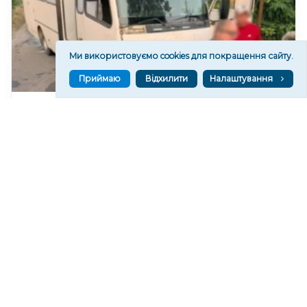
Ми використовуємо cookies для покращення сайту.
Приймаю
Відхилити
Налаштування
Російські війська атакували дроном автобус на
Херсонщині, є поранені
145
08:36
Читати ще
МАТЕРІАЛИ ПАРТНЕРІВ