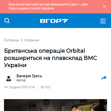
Ваш донат допомагає нам працювати й далі — для
Херсонщини та всієї України.
Головна
Новини
Британська операція Orbital
розшириться на плавсклад ВМС
України
Валерія Гресь
Автор
04 грудня 2019 11:26
932