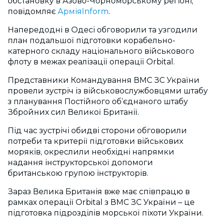
обстановку в Азово-Чорноморському регіоні,
повідомляє
АрміяInform
.
Напередодні в Одесі обговорили та узгодили
план подальшої підготовки корабельно-
катерного складу національного військового
флоту в межах реалізації операції Orbital.
Представники Командування ВМС ЗС України
провели зустріч із військовослужбовцями штабу
з планування Постійного об’єднаного штабу
Збройних сил Великої Британії.
Під час зустрічі обидві сторони обговорили
потреби та критерії підготовки військових
моряків, окреслили необхідні напрямки
надання інструкторської допомоги
британською групою інструкторів.
Зараз Велика Британія вже має співпрацю в
рамках операції Orbital з ВМС ЗС України – це
підготовка підрозділів морської піхоти України.