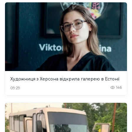
Художниця з Херсона відкрила галерею в Естонії
146
09:29