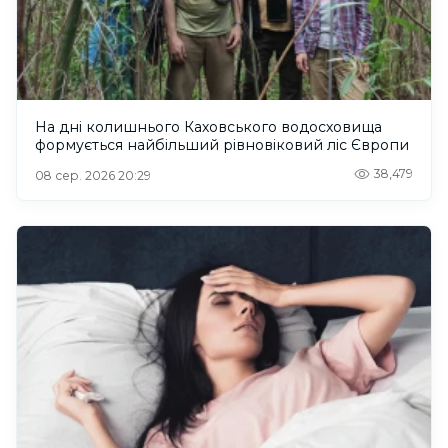
На дні колишнього Каховського водосховища
формується найбільший рівновіковий ліс Європи
38,479
08 сер. 2026 20:29