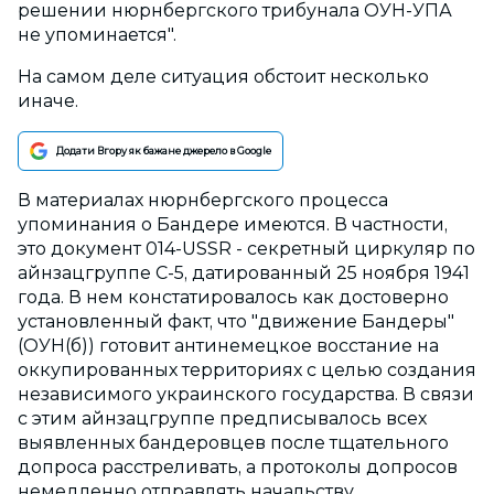
решении нюрнбергского трибунала ОУН-УПА
не упоминается".
На самом деле ситуация обстоит несколько
иначе.
Додати Вгору як бажане джерело в Google
В материалах нюрнбергского процесса
упоминания о Бандере имеются. В частности,
это документ 014-USSR - секретный циркуляр по
айнзацгруппе С-5, датированный 25 ноября 1941
года. В нем констатировалось как достоверно
установленный факт, что "движение Бандеры"
(ОУН(б)) готовит антинемецкое восстание на
оккупированных территориях с целью создания
независимого украинского государства. В связи
с этим айнзацгруппе предписывалось всех
выявленных бандеровцев после тщательного
допроса расстреливать, а протоколы допросов
немедленно отправлять начальству.