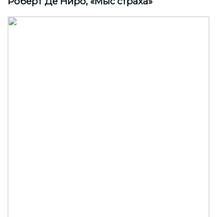
Роберт Де Ниро, «Мыс страха»