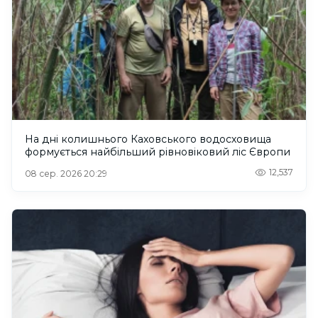
На дні колишнього Каховського водосховища
формується найбільший рівновіковий ліс Європи
12,537
08 сер. 2026 20:29