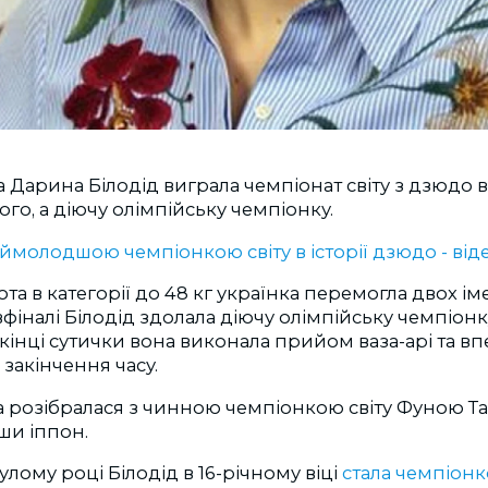
ка Дарина Білодід виграла чемпіонат світу з дзюдо 
кого, а діючу олімпійську чемпіонку.
аймолодшою чемпіонкою світу в історії дзюдо - від
ота в категорії до 48 кг українка перемогла двох і
вфіналі Білодід здолала діючу олімпійську чемпіон
 кінці сутички вона виконала прийом ваза-арі та в
закінчення часу.
ка розібралася з чинною чемпіонкою світу Фуною Та
ши іппон.
улому році Білодід в 16-річному віці
стала чемпіон