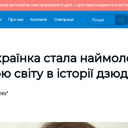
онат допомагає нам працювати й далі — для Херсонщини та всієї Ук
и
Про нас
Контакти
Cпівпраця
країнка стала наймол
 світу в історії дзю
ору"