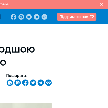
раїни.
Підтримати нас
одшою ​​
до
Поширити: