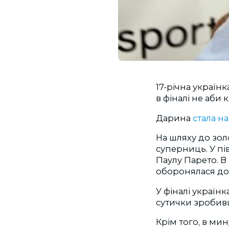
17-річна україн
в фіналі не аби 
Дарина
стала н
На шляху до зол
суперниць. У пі
Паулу Парето. В
оборонялася до 
У фіналі україн
сутички зробив
Крім того, в мин