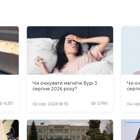
и
Чи очікувати магнітні бурі 3
Чи оч
серпня 2026 року?
серп
6,137
5,785
02 сер. 2026 18:55
04 сер