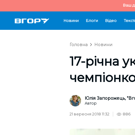
Ваш д
Новини
Блоги
Відео
Текст
Головна
Новини
17-річна у
чемпіонкою
Юлія Запорожець, "Вг
Автор
21 вересня 2018 11:32
886