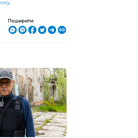
року
.
Поширити: