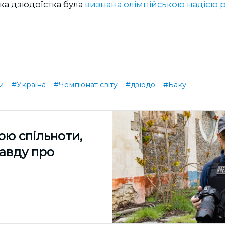
ка дзюдоїстка була
визнана олімпійською надією 
и
#Україна
#Чемпіонат світу
#дзюдо
#Баку
ою спільноти,
равду про