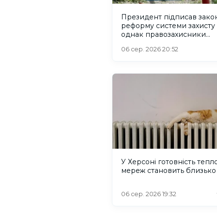
Президент підписав зако
реформу системи захисту 
однак правозахисники
критикують його
06 сер. 2026 20:52
У Херсоні готовність тепл
мереж становить близько
06 сер. 2026 19:32