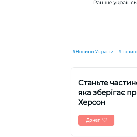
Раніше українсь
#Новини України
#новин
Cтаньте частин
яка зберігає п
Херсон
Донат