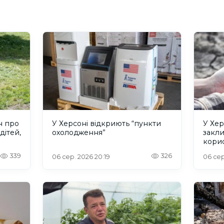
н про
У Херсоні відкриють “пункти
У Хер
дітей,
охолодження”
закл
кори
339
326
06 сер. 2026 20:19
06 сер