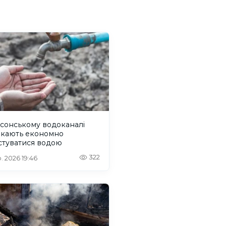
сонському водоканалі
икають економно
стуватися водою
322
. 2026 19:46