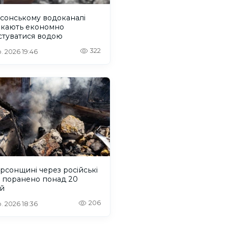
сонському водоканалі
икають економно
стуватися водою
322
. 2026 19:46
рсонщині через російські
и поранено понад 20
й
206
. 2026 18:36