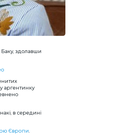
в Баку, здолавши
ео
менитих
ку аргентинку
певнено
накі, в середині
кою Європи
.