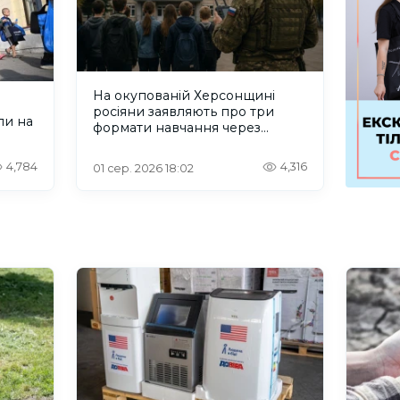
На окупованій Херсонщині
росіяни заявляють про три
ли на
формати навчання через
проблеми зі світлом та
інтернетом
4,784
4,316
01 сер. 2026 18:02