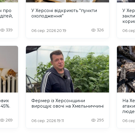
н про
У Херсоні відкриють “пункти
У Хер
дітей,
охолодження”
закл
кори
339
326
06 сер. 2026 20:19
06 сер
ових
Фермер із Херсонщини
На Хе
 45%.
вирощує овочі на Хмельниччині
атак
люде
269
295
06 сер. 2026 19:11
06 сер