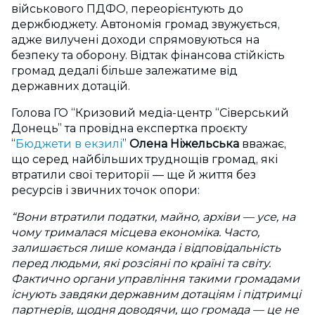
військового ПДФО, переорієнтують до
держбюджету. Автономія громад звужується,
адже вилучені доходи спрямовуються на
безпеку та оборону. Відтак фінансова стійкість
громад дедалі більше залежатиме від
державних дотацій.
Голова ГО “Кризовий медіа‑центр “Сіверський
Донець” та провідна експертка проєкту
“
Бюджети в екзилі
”
Олена Ніжельська
вважає,
що
серед найбільших труднощів громад, які
втратили свої території — ще й життя без
ресурсів і звичних точок опори:
“Вони втратили податки, майно, архіви — усе, на
чому трималася місцева економіка. Часто,
залишається лише команда і відповідальність
перед людьми, які розсіяні по країні та світу.
Фактично органи управління такими громадами
існують завдяки державним дотаціям і підтримці
партнерів, щодня доводячи, що громада — це не