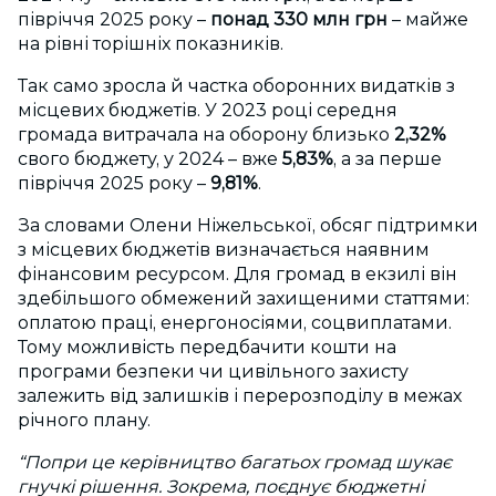
півріччя 2025 року –
понад 330 млн грн
– майже
на рівні торішніх показників.
Так само зросла й частка оборонних видатків з
місцевих бюджетів. У 2023 році середня
громада витрачала на оборону близько
2,32%
свого бюджету, у 2024 – вже
5,83%
, а за перше
півріччя 2025 року –
9,81%
.
За словами Олени Ніжельської,
обсяг підтримки
з місцевих бюджетів визначається наявним
фінансовим ресурсом. Для громад в екзилі він
здебільшого обмежений захищеними статтями:
оплатою праці, енергоносіями, соцвиплатами.
Тому можливість передбачити кошти на
програми безпеки чи цивільного захисту
залежить від залишків і перерозподілу в межах
річного плану.
“Попри це керівництво багатьох громад шукає
гнучкі рішення. Зокрема, поєднує бюджетні