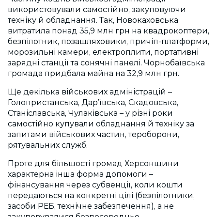
використовували самостійно, закуповуючи
техніку й обладнання. Так, Новокаховська
витратила понад 35,9 млн грн на квадрокоптери,
безпілотник, позашляховики, причіп-платформи,
морозильні камери, електроплити, портативні
зарядні станції та сонячні панелі. Чорнобаївська
громада придбала майна на 32,9 млн грн.
Ще декілька військових адміністрацій –
Голопристанська, Дар’ївська, Скадовська,
Станіславська, Чулаківська – у різні роки
самостійно купували обладнання й техніку за
запитами військових частин, тероборони,
рятувальних служб.
Проте для більшості громад Херсонщини
характерна інша форма допомоги –
фінансування через субвенції, коли кошти
передаються на конкретні цілі (безпілотники,
засоби РЕБ, технічне забезпечення), а не
закуповувалися безпосередньо.