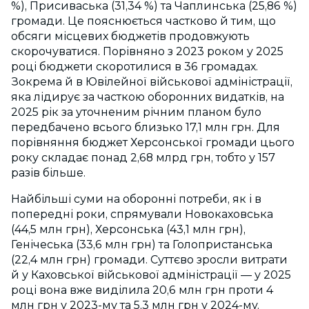
%), Присиваська (31,34 %) та Чаплинська (25,86 %)
громади. Це пояснюється частково й тим, що
обсяги місцевих бюджетів продовжують
скорочуватися. Порівняно з 2023 роком у 2025
році бюджети скоротилися в 36 громадах.
Зокрема й в Ювілейної військової адміністрації,
яка лідирує за часткою оборонних видатків, на
2025 рік за уточненим річним планом було
передбачено всього близько 17,1 млн грн. Для
порівняння бюджет Херсонської громади цього
року складає понад 2,68 млрд грн, тобто у 157
разів більше.
Найбільші суми на оборонні потреби, як і в
попередні роки, спрямували Новокаховська
(44,5 млн грн), Херсонська (43,1 млн грн),
Генічеська (33,6 млн грн) та Голопристанська
(22,4 млн грн) громади. Суттєво зросли витрати
й у Каховської військової адміністрації — у 2025
році вона вже виділила 20,6 млн грн проти 4
млн грн у 2023-му та 5,3 млн грн у 2024-му.