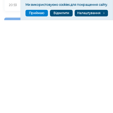
74
Ми використовуємо cookies для покращення сайту.
20:53
Приймаю
Відхилити
Налаштування
Російські військові пошкодили Покровський
храм у Станіславі на Херсонщині
130
20:37