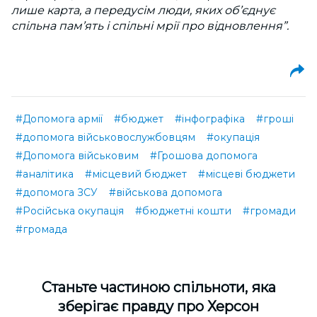
лише карта, а передусім люди, яких об’єднує
спільна пам’ять і спільні мрії про відновлення”.
#Допомога армії
#бюджет
#інфографіка
#гроші
#допомога військовослужбовцям
#окупація
#Допомога військовим
#Грошова допомога
#аналітика
#місцевий бюджет
#місцеві бюджети
#допомога ЗСУ
#військова допомога
#Російська окупація
#бюджетні кошти
#громади
#громада
Cтаньте частиною спільноти, яка
зберігає правду про Херсон