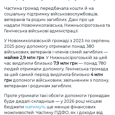
Частина громад передбачала кошти й на
соціальну підтримку військовослужбовців,
ветеранів та родин загиблих. Дані про це
надали Новомиколаївська, Нижньосірогозька та
Генічеська військові адміністрації.
У Новомиколаївській громаді
з 2023 по серпень
2025 року допомогу отримали понад 380
військових, ветеранів і членів сімей загиблих —
майже
2,9 млн грн
. У Нижньосірогозькій за цей
час
виділили близько
7,9 млн грн
— понад 780
людей отримали допомогу. Генічеська громада
за цей самий період виділила близько
4 млн
грн
допомоги військовим, звільненим з полону,
ветеранам і родинам загиблих.
Проте утримати такі обсяги допомоги громадам
буде дедалі складніше — у 2026 році місцеві
бюджети
матимуть
ще менше фінансових
можливостей. Частину ПДФО, як і доходи від