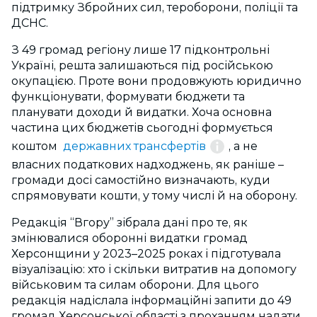
підтримку Збройних сил, тероборони, поліції та
ДСНС.
З 49 громад регіону лише 17 підконтрольні
Україні, решта залишаються під російською
окупацією. Проте вони продовжують юридично
функціонувати, формувати бюджети та
планувати доходи й видатки. Хоча основна
частина цих бюджетів сьогодні формується
коштом
державних трансфертів
, а не
власних податкових надходжень, як раніше –
громади досі самостійно визначають, куди
спрямовувати кошти, у тому числі й на оборону.
Редакція “Вгору” зібрала дані про те, як
змінювалися оборонні видатки громад
Херсонщини у 2023–2025 роках і підготувала
візуалізацію: хто і скільки витратив на допомогу
військовим та силам оборони. Для цього
редакція надіслала інформаційні запити до 49
громад Херсонської області з проханням надати