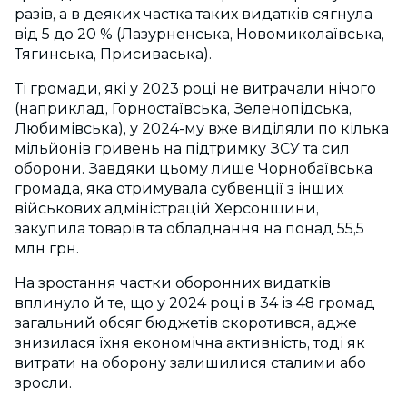
разів, а в деяких частка таких видатків сягнула
від 5 до 20 % (Лазурненська, Новомиколаївська,
Тягинська, Присиваська).
Ті громади, які у 2023 році не витрачали нічого
(наприклад, Горностаївська, Зеленопідська,
Любимівська), у 2024-му вже виділяли по кілька
мільйонів гривень на підтримку ЗСУ та сил
оборони.
Завдяки цьому лише Чорнобаївська
громада, яка отримувала субвенції з інших
військових адміністрацій Херсонщини,
закупила товарів та обладнання на понад 55,5
млн грн.
На зростання частки оборонних видатків
вплинуло й те, що у 2024 році в 34 із 48 громад
загальний обсяг бюджетів скоротився, адже
знизилася їхня економічна активність, тоді як
витрати на оборону залишилися сталими або
зросли.