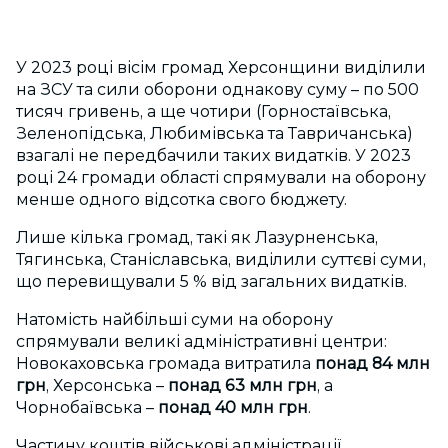
У 2023 році вісім громад Херсонщини виділили
на ЗСУ та сили оборони однакову суму – по 500
тисяч гривень, а ще чотири (Горностаївська,
Зеленопідська, Любимівська та Тавричанська)
взагалі не передбачили таких видатків. У 2023
році 24 громади області спрямували на оборону
менше одного відсотка свого бюджету.
Лише кілька громад, такі як Лазурненська,
Тягинська, Станіславська, виділили суттєві суми,
що перевищували 5 % від загальних видатків.
Натомість найбільші суми на оборону
спрямували великі адміністративні центри:
Новокаховська громада витратила
понад 84 млн
грн
, Херсонська –
понад 63 млн грн
, а
Чорнобаївська –
понад 40 млн грн
.
Частину коштів військові адміністрації