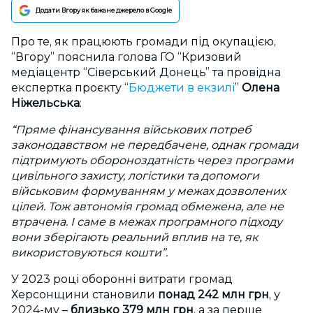
Додати Вгору як бажане джерело в Google
Про те, як працюють громади під окупацією,
“Вгору” пояснила голова ГО “Кризовий
медіацентр “Сіверський Донець” та провідна
експертка проєкту “
Бюджети в екзилі
”
Олена
Ніжельська
:
“Пряме фінансування військових потреб
законодавством не передбачене, однак громади
підтримують обороноздатність через програми
цивільного захисту, логістики та допомоги
військовим формуванням у межах дозволених
цілей. Тож автономія громад обмежена, але не
втрачена. І саме в межах програмного підходу
вони зберігають реальний вплив на те, як
використовуються кошти”.
У 2023 році оборонні витрати громад
Херсонщини становили
понад 242 млн грн
, у
2024-му –
близько 379 млн грн
, а за перше