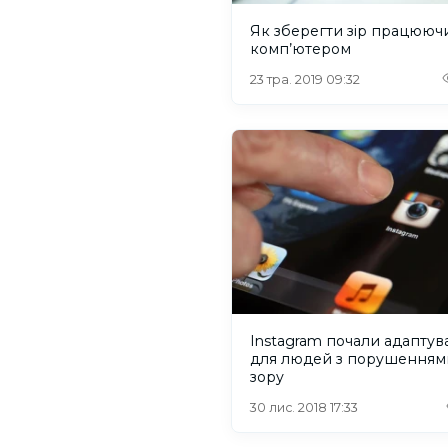
Як зберегти зір працюючи
комп’ютером
23 тра. 2019 09:32
Instagram почали адаптув
для людей з порушенням
зору
30 лис. 2018 17:33