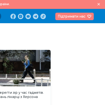
раїни.
Підтримати нас
ерегти зір у час гаджетів.
тань лікарці з Херсона