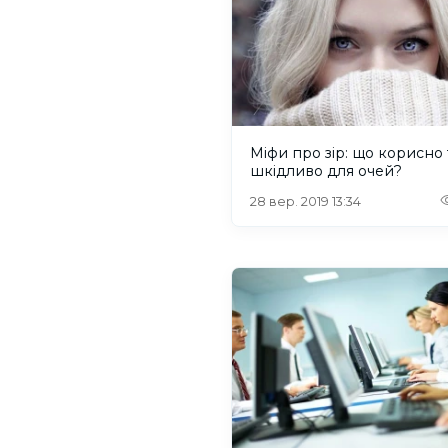
Міфи про зір: що корисно 
шкідливо для очей?
28 вер. 2019 13:34