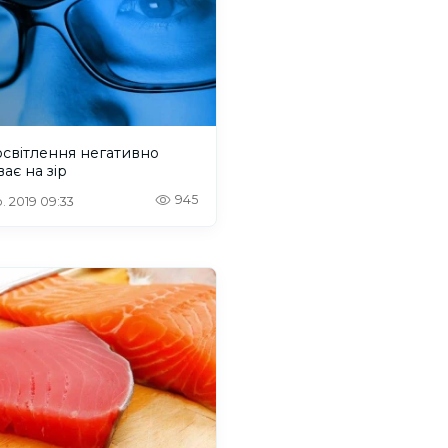
світлення негативно
ає на зір
945
. 2019 09:33