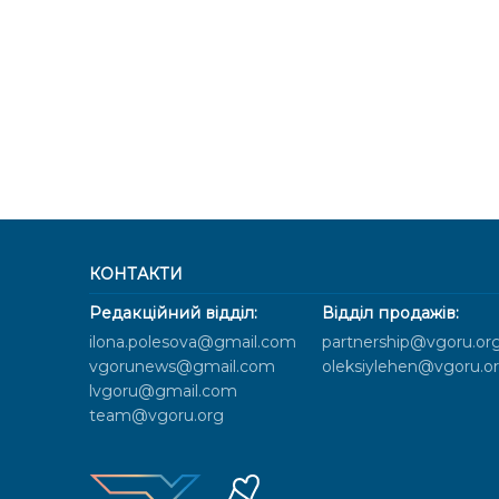
КОНТАКТИ
Редакційний відділ:
Відділ продажів:
ilona.polesova@gmail.com
partnership@vgoru.or
vgorunews@gmail.com
oleksiylehen@vgoru.o
lvgoru@gmail.com
team@vgoru.org