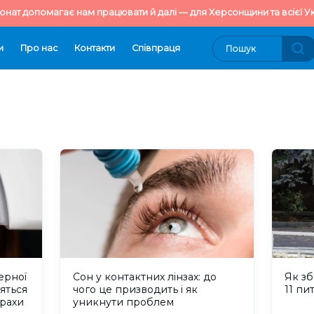
онат допомагає нам працювати й далі — для Херсонщини та всієї Ук
и
Про нас
Контакти
Cпівпраця
ерної
Сон у контактних лінзах: до
Як зб
ояться
чого це призводить і як
11 пи
трахи
уникнути проблем