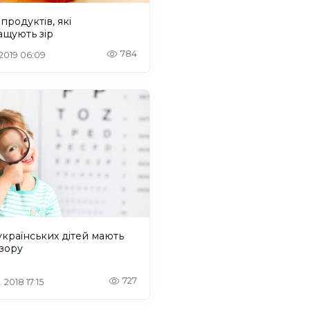
 продуктів, які
ащують зір
784
 2019 06:09
країнських дітей мають
зору
727
 2018 17:15