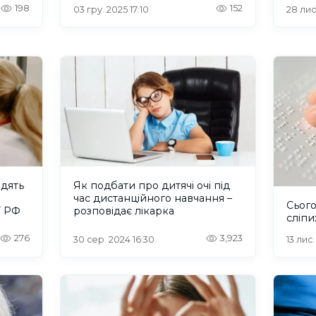
198
152
03 гру. 2025 17:10
28 лис
дять
Як подбати про дитячі очі під
час дистанційного навчання –
Сього
ї РФ
розповідає лікарка
сліпи
276
3,923
30 сер. 2024 16:30
13 лис.