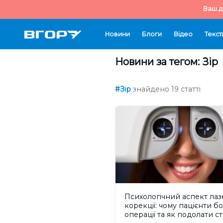
Ваш д
Новини
Блоги
Відео
Текст
Новини за тегом: Зір
#Зір
знайдено 19 статті
Психологічний аспект лаз
корекції: чому пацієнти б
операції та як подолати с