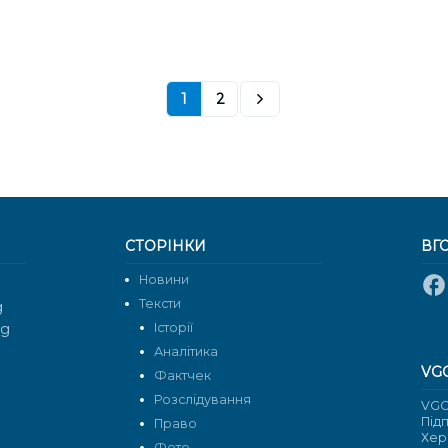
1
2
СТОРІНКИ
ВГ
Новини
Тексти
g
rg
Історії
Аналітика
VG
Фактчек
Розслідування
VGO
Під
Право
Хер
Фото