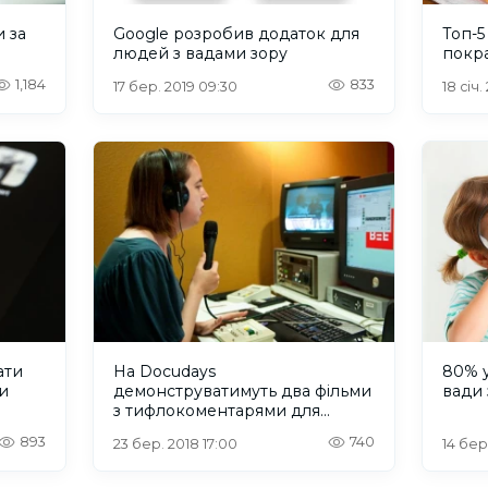
 за
Google розробив додаток для
Топ-5
людей з вадами зору
покр
1,184
833
17 бер. 2019 09:30
18 січ.
ати
На Docudays
80% у
и
демонструватимуть два фільми
вади 
з тифлокоментарями для
людей з порушеннями зору
893
740
23 бер. 2018 17:00
14 бер.