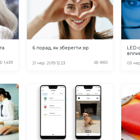
та
6 порад, як зберегти зір
LED-о
вплив
1,439
865
21 чер. 2019 12:23
03 чер