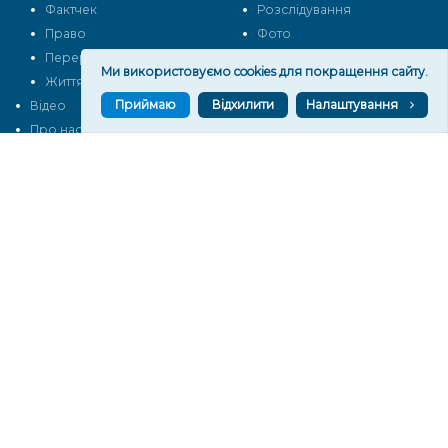
Фактчек
Розслідування
Право
Фото
Перерва на каву
Промо
Ми використовуємо cookies для покращення сайту.
Життя
Блоги
Приймаю
Відхилити
Налаштування
Відео
Архів
Про нас
Контакти
Редакційна політика
Політика конфіденційності
Cпівпраця
КОНТАКТИ
Редакційний відділ:
ilona.polesova@gmail.com
vgorunews@gmail.com
lvgoru@gmail.com
team@vgoru.org
Відділ продажів:
partnership@vgoru.org
oleksiylehen@vgoru.org