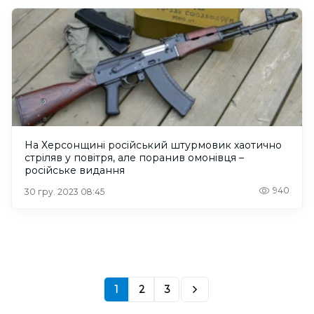
На Херсонщині російський штурмовик хаотично
стріляв у повітря, але поранив омонівця –
російське видання
940
30 гру. 2023 08:45
1
2
3