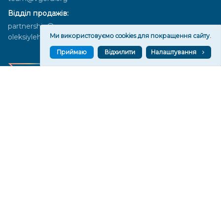
Відділ продажів:
partnership@vgoru.org
Ми використовуємо cookies для покращення сайту.
oleksiylehen@vgoru.org
Приймаю
Відхилити
Налаштування
Засновник медіа «Вгору» Благодійна організація «Фонд
милосердя та здоров'я», ознака неприбутковості - 0036 згідно з
рішенням № 17210346001335 від 06.12.2016 року. Код ЄДРПОУ:
01497439. Основна діяльність – захист прав людини, кампанії
едвокасі, інформаційні кампанії. Місія БО «Фонд милосердя та
здоров’я» – сприяти зміцненню поваги до людської гідності та
прав людини в українському суспільстві, давати знання і надихати
громадян України на активні і відповідальні дії для реалізації
принципів верховенства права і утвердження демократичних
цінностей. Керівними органами БО «Фонд милосердя та
здоров’я» є: загальні збори та правління на чолі з головою
правління. Управління поточною діяльністю здійснює
виконавчий директор – Алла Тютюнник.
© 2026 Медіаплатформа "Вгору". Використання матеріалів сайту