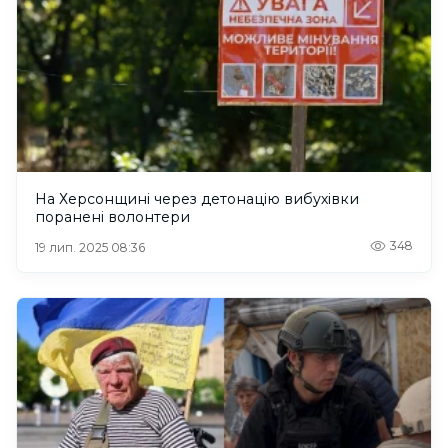
На Херсонщині через детонацію вибухівки
поранені волонтери
348
19 лип. 2025 08:36