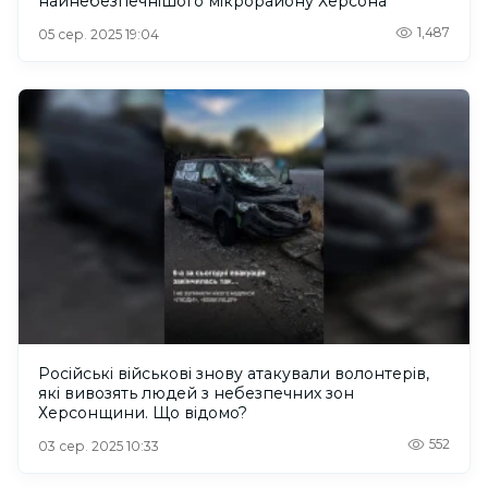
найнебезпечнішого мікрорайону Херсона
1,487
05 сер. 2025 19:04
Російські військові знову атакували волонтерів,
які вивозять людей з небезпечних зон
Херсонщини. Що відомо?
552
03 сер. 2025 10:33