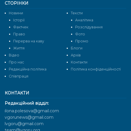
СТОРІНКИ
Новини
Тексти
Історії
Аналітика
Фактчек
Розслідування
Право
Фото
Перерва на каву
Промо
Життя
Блоги
Відео
Архів
Про нас
Контакти
Редакційна політика
Політика конфіденційності
Cпівпраця
КОНТАКТИ
Редакційний відділ:
ilona.polesova@gmail.com
vgorunews@gmail.com
lvgoru@gmail.com
team@vgoru.org