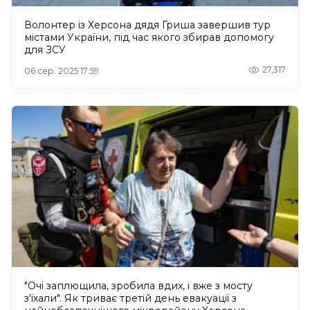
Волонтер із Херсона дядя Гриша завершив тур
містами України, під час якого збирав допомогу
для ЗСУ
27,317
06 сер. 2025 17:59
"Очі заплющила, зробила вдих, і вже з мосту
з'їхали". Як триває третій день евакуації з