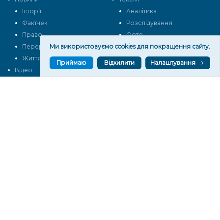
Історії
Аналітика
Фактчек
Розслідування
Право
Фото
Ми використовуємо cookies для покращення сайту.
Перерва на каву
Промо
Життя
Блоги
Приймаю
Відхилити
Налаштування
Відео
Архів
Про нас
Контакти
Редакційна політика
Політика конфіденційності
Cпівпраця
КОНТАКТИ
Редакційний відділ:
ilona.polesova@gmail.com
vgorunews@gmail.com
lvgoru@gmail.com
team@vgoru.org
Відділ продажів: