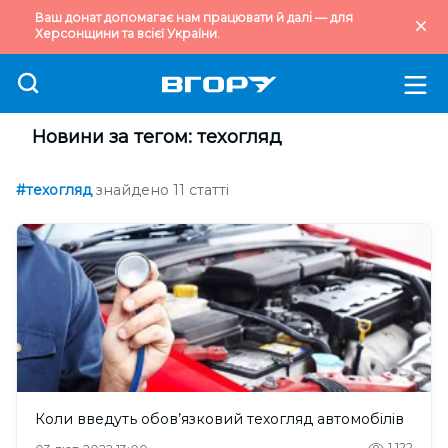
Ваш донат допомагає нам працювати й далі — для
Херсонщини та всієї України.
Новини за тегом: техогляд
#техогляд
знайдено 11 статті
Коли введуть обов’язковий техогляд автомобілів
1,122