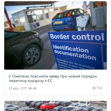
У Омеляна пояснили заяву про новий порядок
перетину кордону з ЄС
722
23 вер. 2017 08:48