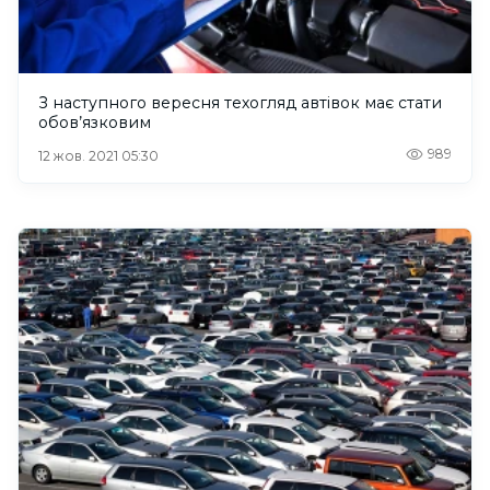
З наступного вересня техогляд автівок має стати
обов’язковим
989
12 жов. 2021 05:30